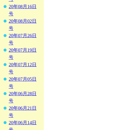
20年08月16日
号
20年08月02日
号
20年07月26日
号
20年07月19日
号
20年07月12日
号
20年07月05日
号
20年06月28日
号
20年06月21日
号
20年06月14日
号