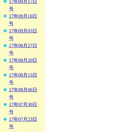
17年09月17日
号
17年09月10日
号
17年09月03日
号
17年08月27日
号
17年08月20日
号
17年08月13日
号
17年08月06日
号
17年07月30日
号
17年07月23日
号