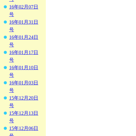
16年02月07日
号
16年01月31日
号
16年01月24日
号
16年01月17日
号
16年01月10日
号
16年01月03日
号
15年12月20日
号
15年12月13日
号
15年12月06日
号