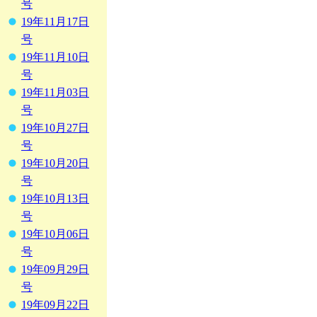
号
19年11月17日
号
19年11月10日
号
19年11月03日
号
19年10月27日
号
19年10月20日
号
19年10月13日
号
19年10月06日
号
19年09月29日
号
19年09月22日