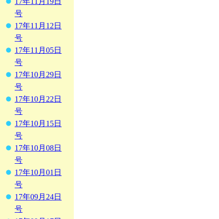
17年11月19日
号
17年11月12日
号
17年11月05日
号
17年10月29日
号
17年10月22日
号
17年10月15日
号
17年10月08日
号
17年10月01日
号
17年09月24日
号