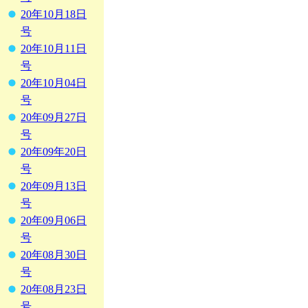
20年10月18日
号
20年10月11日
号
20年10月04日
号
20年09月27日
号
20年09年20日
号
20年09月13日
号
20年09月06日
号
20年08月30日
号
20年08月23日
号