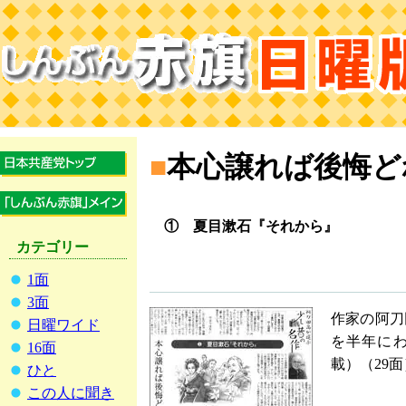
■
本心譲れば後悔ど
① 夏目漱石『それから』
カテゴリー
1面
3面
作家の阿刀
日曜ワイド
を半年に
16面
載）（29面
ひと
この人に聞き