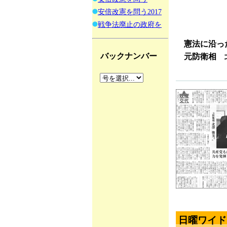
安倍改憲を問う2017
戦争法廃止の政府を
憲法に沿っ
バックナンバー
元防衛相 
日曜ワイド