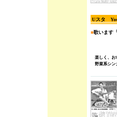
Uスタ Yout
■
歌います
楽しく、お
野菜系シン