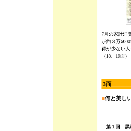
7月の家計消
が約３万60
得が少ない人
（18、19面）
3面
■
何と美し
第１回 黒澤