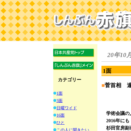
20年10
1面
カテゴリー
■
菅首相 
1面
3面
日曜ワイド
学術会議の
16面
2016年にも
ひと
杉田官房副
この人に聞きたい