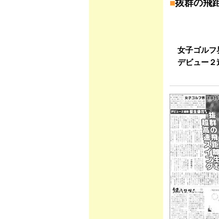
■
抜群の飛
女子ゴルフ界
デビュー２