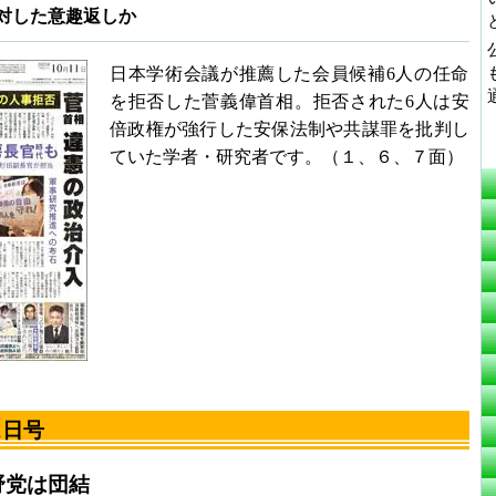
対した意趣返しか
日本学術会議が推薦した会員候補6人の任命
を拒否した菅義偉首相。拒否された6人は安
倍政権が強行した安保法制や共謀罪を批判し
ていた学者・研究者です。（１、６、７面）
1日号
野党は団結