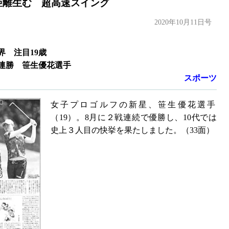
距離生む 超高速スイング
2020年10月11日号
 注目19歳
連勝 笹生優花選手
スポーツ
女子プロゴルフの新星、笹生優花選手
（19）。8月に２戦連続で優勝し、10代では
史上３人目の快挙を果たしました。（33面）