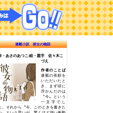
連載小説 彼女の物語
作・あさのあつこ/絵・題字 佐々木こ
づえ
作者のことば
連載の依頼を
いただいたと
き、まず頭に
浮かんだのは
〝今〟という
一文字でし
た。それから〝今、このときを書きた
い〟という思いが、驚くほど強い衝動