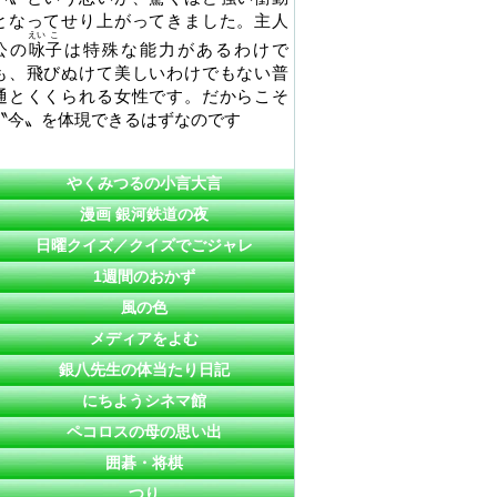
となってせり上がってきました。主人
えい
こ
公の
咏
子
は特殊な能力があるわけで
も、飛びぬけて美しいわけでもない普
通とくくられる女性です。だからこそ
〝今〟を体現できるはずなのです
やくみつるの小言大言
漫画 銀河鉄道の夜
日曜クイズ／クイズでごジャレ
1週間のおかず
風の色
メディアをよむ
銀八先生の体当たり日記
にちようシネマ館
ペコロスの母の思い出
囲碁・将棋
つり