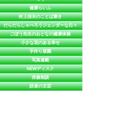
健康らいふ
村上信夫のことば磨き
だらだらしゃべろうジェンダーな日々
ごぼう先生のおとなの健康体操
小さな花のある幸せ
手作り菜園
写真連載
NEWディスク
赤旗相談
読者の文芸