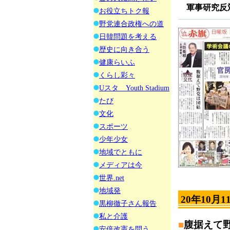
軍事研究反
お役立ちトク報
野党連合政権への道
日韓問題を考える
歴史に向き合う
健康らいふ
くらし彩々
Uスタ Youth Stadium
たび
文化
スポーツ
少年少女
地域でともに
メディアは今
世界.net
地域発
20年10月1
黒柳徹子さん報告
私と介護
■
腹据えて
安倍改憲を問う