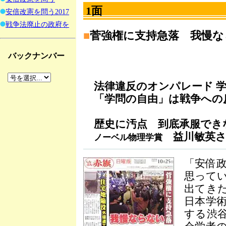
1面
安倍改憲を問う2017
戦争法廃止の政府を
■
菅強権に支持急落 我慢な
バックナンバー
法律違反のオンパレード 学
「学問の自由」は戦争への
歴史に汚点 到底承服でき
益川敏英さ
ノーベル物理学賞
「安倍
思って
出てき
日本学
する渋