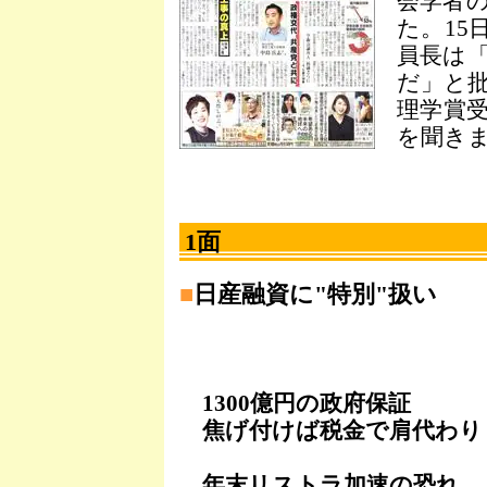
会学者
た。15
員長は
だ」と
理学賞
を聞き
1面
■
日産融資に"特別"扱い
1300億円の政府保証
焦げ付けば税金で肩代わり
年末リストラ加速の恐れ