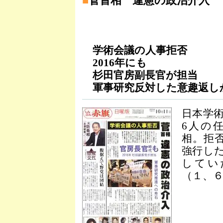
■
菅首相 違憲の政治介入
学術会議の人事拒否
2016年にも
杉田官房副長官が担当
軍事研究反対した意趣返し
日本学
6人の
相。拒
強行し
してい
（１、