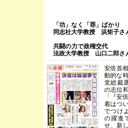
「功」なく「罪」ばかり
同志社大学教授 浜矩子さ
共闘の力で政権交代
法政大学教授 山口二郎さ
安倍首
動的な
党総裁
の志位
「『安
着はつ
でつけ
の躍進
せ、新