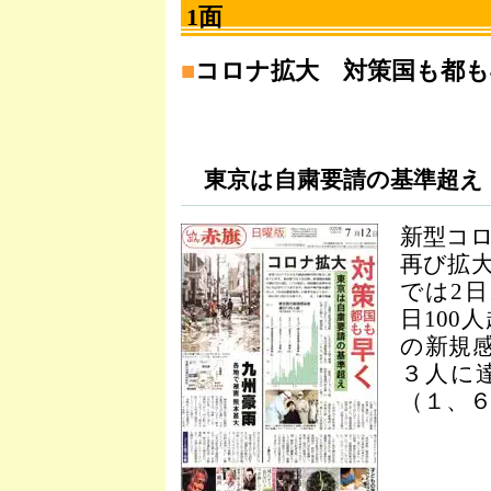
1面
■
コロナ拡大 対策国も都も
東京は自粛要請の基準超え
新型コ
再び拡
では2
日100
の新規感
３人に
（１、