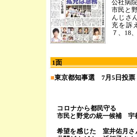
公社病
市民と
んじさ
充を訴
７、18、
1面
■
東京都知事選 7月5日投票
コロナから都民守る
市民と野党の統一候補 宇
希望を感じた 室井佑月さ