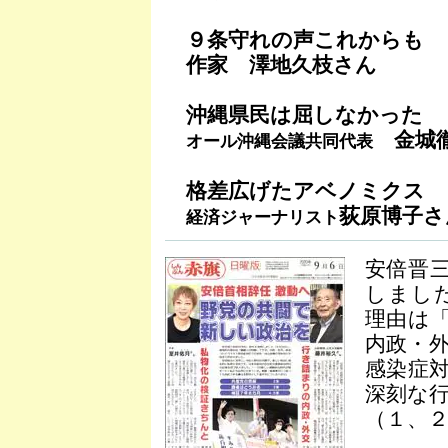
９条守れの声これからも
作家 澤地久枝さん
沖縄県民は屈しなかった
金城
オール沖縄会議共同代表
格差広げたアベノミクス
荻原博子さ
経済ジャーナリスト
安倍晋
しました
理由は
内政・
感染症
深刻な
（１、