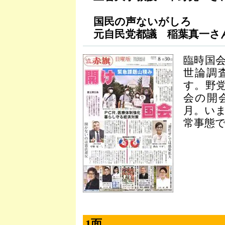
国民の声ないがしろ
元自民党都議 稲葉真一さ
臨時国
世論調
す。野
会の開
月。い
常事態
1面