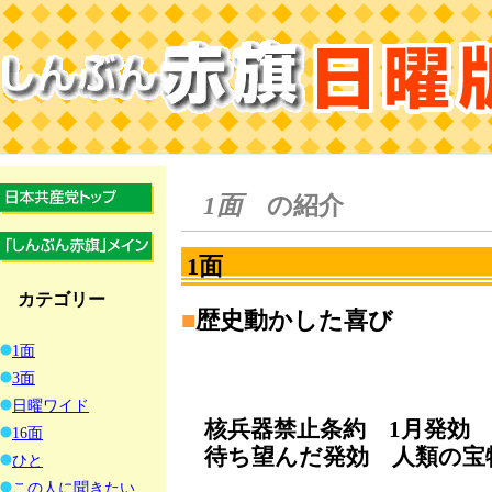
1面
の紹介
1面
カテゴリー
■
歴史動かした喜び
1面
3面
日曜ワイド
核兵器禁止条約 1月発効
16面
待ち望んだ発効 人類の宝
ひと
この人に聞きたい