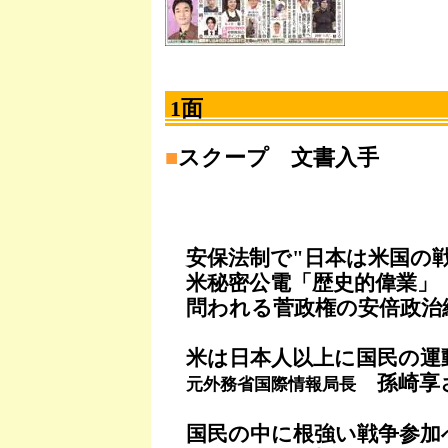
1面
■
スクープ 文書入手
安保法制で"日本は米国の戦
米秘密公電「歴史的偉業」
問われる菅政権の安倍政治
米は日本人以上に国民の運
孫崎享
元外務省国際情報局長
国民の中に根強い戦争参加