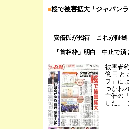
■
桜で被害拡大「ジャパンラ
安倍氏が招待 これが証拠
「首相枠」明白 中止で済
被害者約
億円と
フ」に
つかわ
主催の
した。