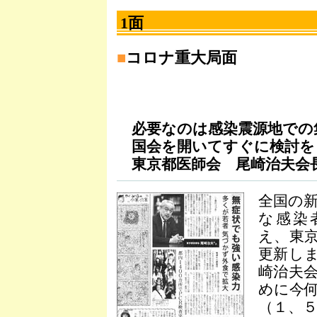
1面
■
コロナ重大局面
必要なのは感染震源地での集
国会を開いてすぐに検討を
東京都医師会 尾崎治夫会
全国の
な感染
え、東京
更新し
崎治夫
めに今
（１、