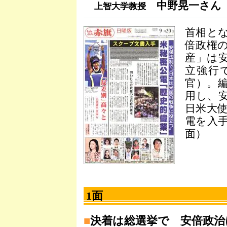
中野晃一さん
上智大学教授
首相と
倍政権
産」は
立強行
官）。
用し、
日米大
電を入
面）
1面
■
決着は総選挙で 安倍政治