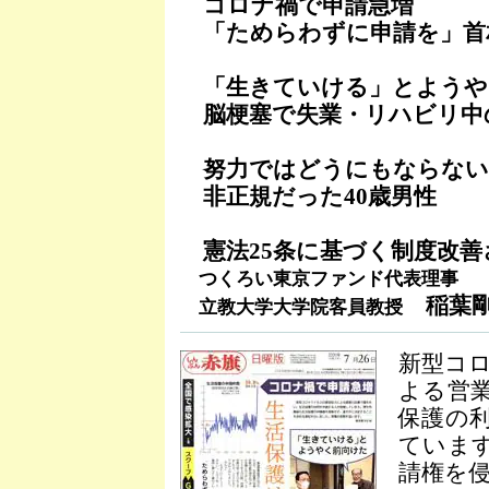
コロナ禍で申請急増
「ためらわずに申請を」首
「生きていける」とようや
脳梗塞で失業・リハビリ中の
努力ではどうにもならない
非正規だった40歳男性
憲法25条に基づく制度改善
つくろい東京ファンド代表理事
稲葉剛
立教大学大学院客員教授
新型コ
よる営
保護の
ていま
請権を