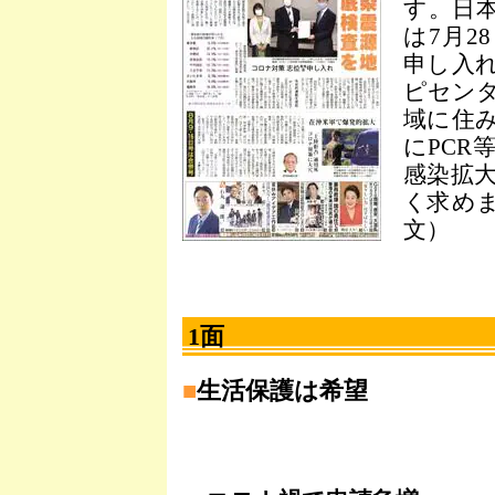
す。日
は7月2
申し入
ピセン
域に住
にPCR
感染拡
く求め
文）
1面
■
生活保護は希望