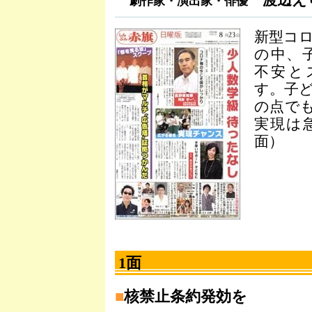
劇作家・演出家・俳優
新型コ
の中、
不安と
す。子
の点でも
実現は
面）
1面
■
核禁止条約発効を