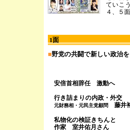
ていこ
４、５
1面
■
野党の共闘で新しい政治を
安倍首相辞任 激動へ
行き詰まりの内政・外交
藤井裕
元財務相・元民主党顧問
私物化の検証きちんと
作家 室井佑月さん