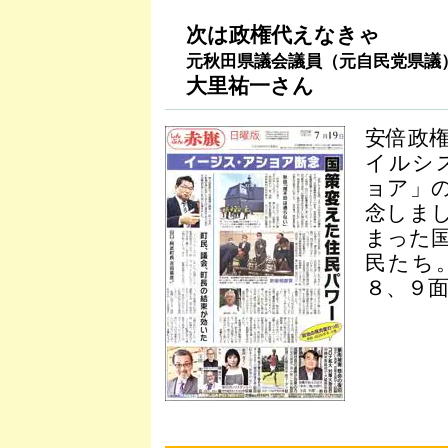
次は政権代えなきゃ
元秋田県議会議員（元自民党県議
大里祐一さん
安倍政
イルシ
ョア」
念しま
まった
民たち
８、９