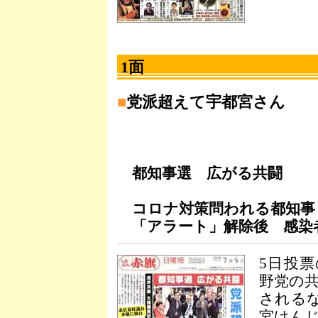
1面
■
党派超えて宇都宮さん
都知事選 広がる共闘
コロナ対策問われる都知事
「アラート」解除後 感染
5日投
野党の
される
宮けん