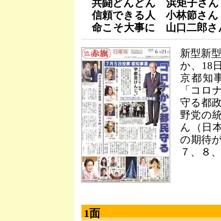
共闘どんどん 浜矩子さん
信頼できる人 小林節さん
命こそ大事に 山口二郎さ
新型新
か、18
京都知
「コロ
守る都
野党の
ん（日
の期待
７、８
1面