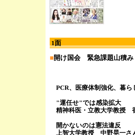
1面
■
開け国会 緊急課題山積み
PCR、医療体制強化、暮ら
"運任せ"では感染拡大
精神科医・立教大学教授 
開かないのは憲法違反
上智大学教授 中野晃一さ