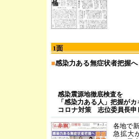
1面
■
感染力ある無症状者把握へ
感染震源地徹底検査を
「感染力ある人」把握がカ
コロナ対策 志位委員長申
各地で
急拡大