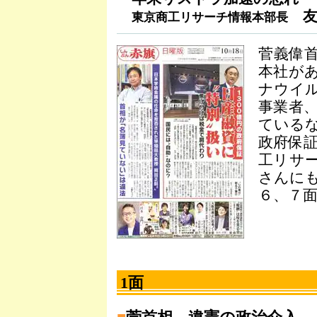
友
東京商工リサーチ情報本部長
菅義偉
本社が
ナウイ
事業者
ている
政府保
工リサ
さんに
６、７
1面