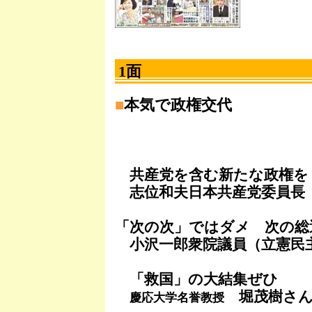
1面
■
本気で政権交代
共産党を含む新たな政権を
志位和夫日本共産党委員長
「次の次」ではダメ 次の総
小沢一郎衆院議員（立憲民
「救国」の大結集ぜひ
堀茂樹さ
慶応大学名誉教授