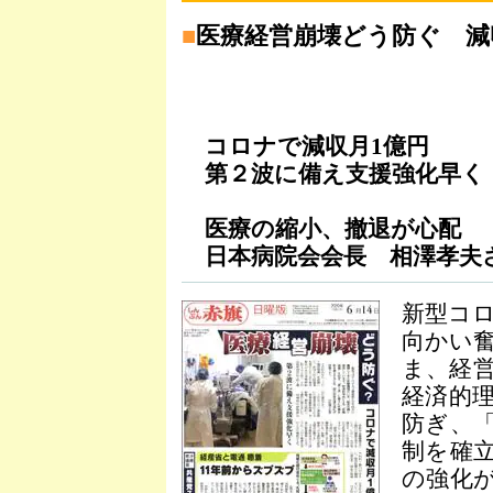
■
医療経営崩壊どう防ぐ 減
コロナで減収月1億円
第２波に備え支援強化早く
医療の縮小、撤退が心配
日本病院会会長 相澤孝夫
新型コ
向かい
ま、経
経済的
防ぎ、
制を確
の強化