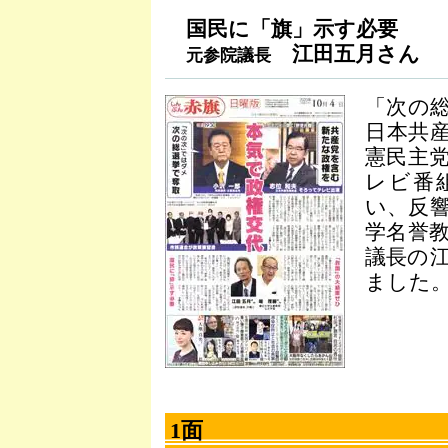
国民に「旗」示す必要
江田五月さん
元参院議長
「次の
日本共
憲民主
レビ番
い、反
学名誉
議長の
ました
1面