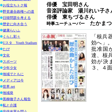
俳優 宝田明さん
お役立ちトク報
音楽評論家 湯川れい子さ
野党連合政権への道
俳優 東ちづるさん
日韓問題を考える
たかまつ
時事ユーチューバー
歴史に向き合う
健康らいふ
「核兵
くらし彩々
効へ」。
Uスタ Youth Stadium
批准国
たび
達、核兵
文化
効が決
スポーツ
３、４
少年少女
地域でともに
メディアは今
世界.net
地域発
黒柳徹子さん報告
私と介護
安倍改憲を問う