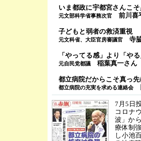
いま都政に宇都宮さんこそ
前川喜
元文部科学省事務次官
子どもと弱者の救済重視
寺脇
元文科省、大臣官房審議官
「やってる感」より「やる
稲葉真一さん
元自民党都議
都立病院だからこそ真っ先
都立病院の充実を求める連絡会
7月5日
コロナ
波」か
療体制
し小池