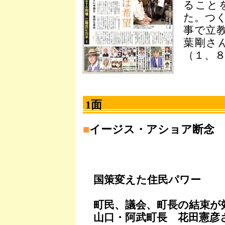
ること
た。つ
事で立
葉剛さ
（１、
1面
■
イージス・アショア断念
国策変えた住民パワー
町民、議会、町長の結束が
山口・阿武町長 花田憲彦