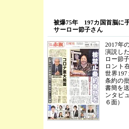
被爆75年 197カ国首脳に
サーロー節子さん
2017
演説し
ロー節子
ロント在
世界19
条約の
書簡を
ンタビ
６面）