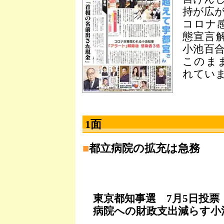
持が広
コロナ感
態宣言解
小池百
このま
れてい
1面
■
都立病院の拡充は急務
東京都知事選 7月5日投票
病院への財政支出減らす小