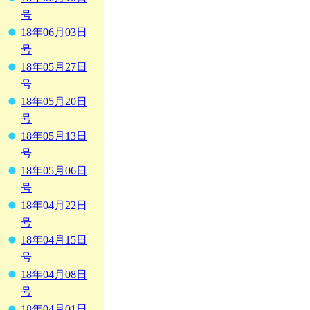
号
18年06月03日
号
18年05月27日
号
18年05月20日
号
18年05月13日
号
18年05月06日
号
18年04月22日
号
18年04月15日
号
18年04月08日
号
18年04月01日