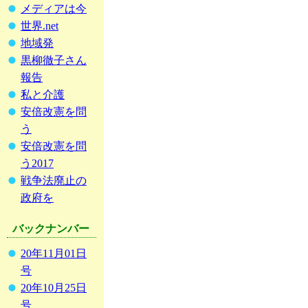
メディアは今
世界.net
地域発
黒柳徹子さん
報告
私と介護
安倍改憲を問
う
安倍改憲を問
う2017
戦争法廃止の
政府を
バックナンバー
20年11月01日
号
20年10月25日
号