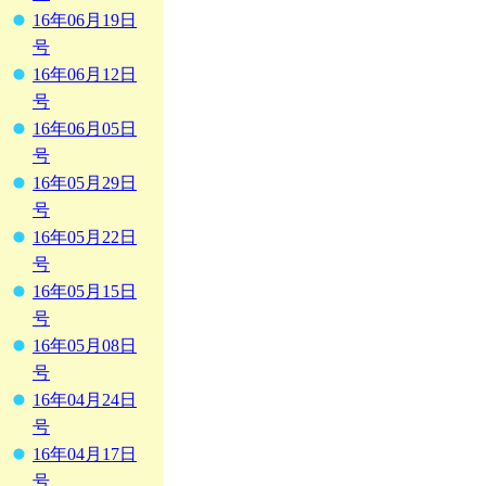
16年06月19日
号
16年06月12日
号
16年06月05日
号
16年05月29日
号
16年05月22日
号
16年05月15日
号
16年05月08日
号
16年04月24日
号
16年04月17日
号