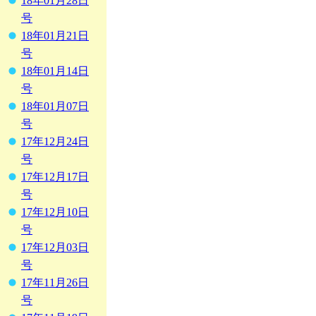
18年01月28日
号
18年01月21日
号
18年01月14日
号
18年01月07日
号
17年12月24日
号
17年12月17日
号
17年12月10日
号
17年12月03日
号
17年11月26日
号