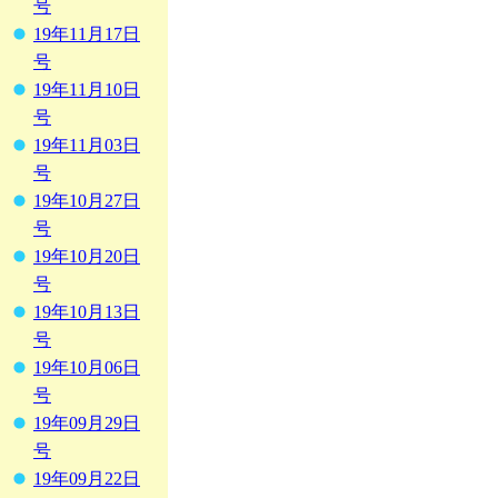
号
19年11月17日
号
19年11月10日
号
19年11月03日
号
19年10月27日
号
19年10月20日
号
19年10月13日
号
19年10月06日
号
19年09月29日
号
19年09月22日