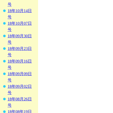
号
18年10月14日
号
18年10月07日
号
18年09月30日
号
18年09月23日
号
18年09月16日
号
18年09月09日
号
18年09月02日
号
18年08月26日
号
18年08年19日