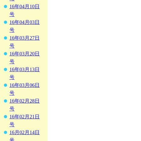
16年04月10日
号
16年04月03日
号
16年03月27日
号
16年03月20日
号
16年03月13日
号
16年03月06日
号
16年02月28日
号
16年02月21日
号
16月02月14日
号