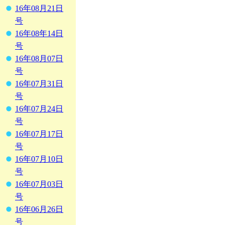
16年08月21日
号
16年08年14日
号
16年08月07日
号
16年07月31日
号
16年07月24日
号
16年07月17日
号
16年07月10日
号
16年07月03日
号
16年06月26日
号