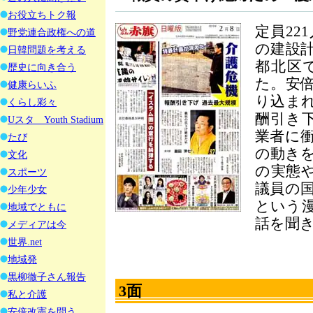
お役立ちトク報
定員22
野党連合政権への道
の建設
日韓問題を考える
都北区
歴史に向き合う
た。安
健康らいふ
り込ま
くらし彩々
酬引き下
Uスタ Youth Stadium
業者に
たび
の動き
文化
の実態
スポーツ
議員の
少年少女
という
地域でともに
話を聞
メディアは今
世界.net
地域発
黒柳徹子さん報告
3面
私と介護
安倍改憲を問う