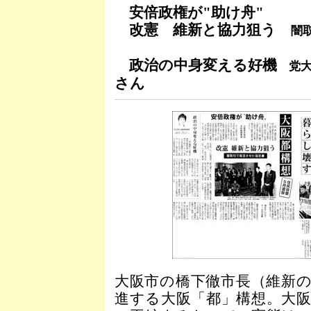
安倍政権が"助け舟"
改憲 維新と協力狙う
闇
政治の中身変える好機
党大
さん
大阪市の橋下徹市長（維新
進する大阪「都」構想。大