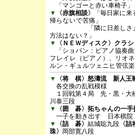
「マンゴーと赤い車椅子」
▼
〈赤旗相談〉
「毎日家に来
帰らないで苦痛」
「隣に日差しさえぎ
方法はない？」
▼
〈ＮＥＷディスク〉クラシ
「ショパン：ピアノ協奏曲
フレイレ（ピアノ）、リオネ
ルン・ギュルツェニヒ管弦楽
▼
〈将 棋〉怒濤流 新人王
各交換の乱戦模様
１回戦第４局 先・黒・大
川泰三段
▼
〈囲 碁〉拓ちゃんの一手
一子を動き出す 日本棋院
▼
〈詰 碁〉
結城聡九段
〈詰
珠〉
岡部寛八段