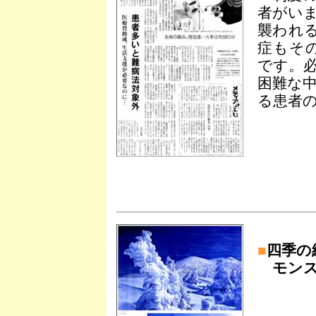
者がい
襲われ
症もその
です。
困難な
る患者の
■
四季の
モンス