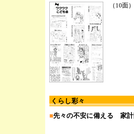
（10面
くらし彩々
■
先々の不安に備える 家計