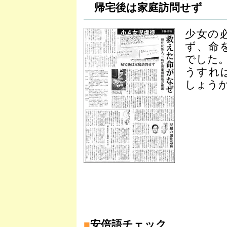
帰宅後は家庭訪問せず
少女の
ず、命
でした
うすれ
しょうか
■
安倍語チェック