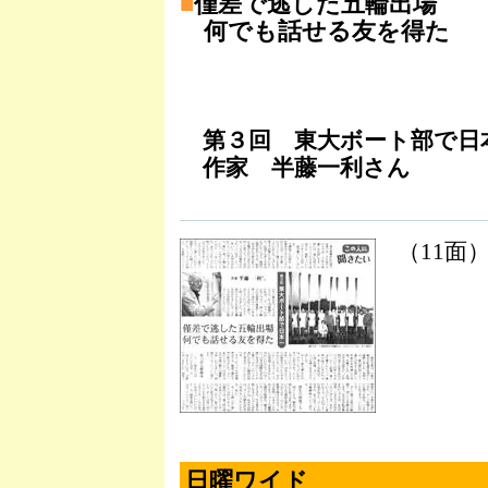
■
僅差で逃した五輪出場
何でも話せる友を得た
第３回 東大ボート部で日
作家 半藤一利さん
（11面
日曜ワイド