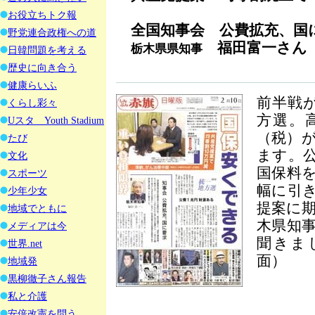
お役立ちトク報
全国知事会 公費拡充、国
野党連合政権への道
福田富一さん
栃木県県知事
日韓問題を考える
歴史に向き合う
健康らいふ
前半戦
くらし彩々
方選。
Uスタ Youth Stadium
（税）
たび
ます。
文化
国保料
スポーツ
幅に引
少年少女
提案に
地域でともに
木県知
メディアは今
聞きま
世界.net
面）
地域発
黒柳徹子さん報告
私と介護
安倍改憲を問う