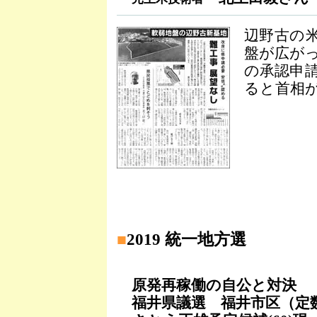
辺野古の
盤が広が
の承認申
ると首相
■
2019 統一地方選
原発再稼働の自公と対決
福井県議選 福井市区（定数