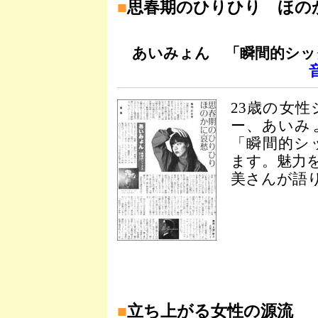
■
思春期のひりひり ほの
あいみょん 「瞬間的シッ
23歳の女
ー、あいみ
「瞬間的シ
ます。魅力
美さんが語り
■
立ち上がる女性の源流