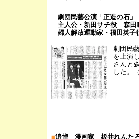
劇団民藝公演「正造の石」
主人公・新田サチ役 森田
婦人解放運動家・福田英子
劇団民藝
を上演
さんと
した。（
■
追悼 漫画家 板井れんた