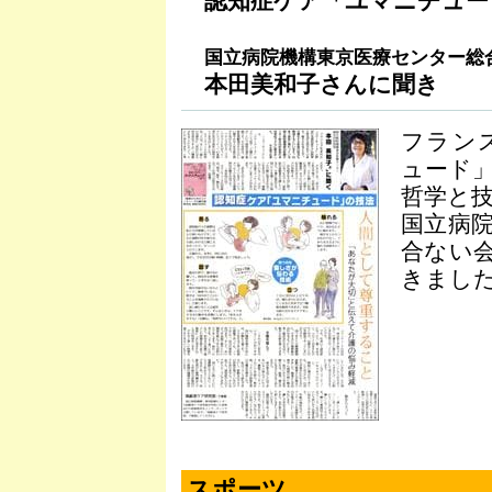
認知症ケア「ユマニチュー
国立病院機構東京医療センター総
本田美和子さんに聞き
フラン
ュード
哲学と
国立病
合ない
きました
スポーツ