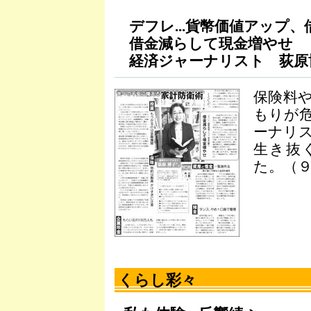
デフレ...貨幣価値アップ、
借金減らして現金増やせ
経済ジャーナリスト 荻原
保険料
もりが
ーナリ
生き抜
た。（
くらし彩々