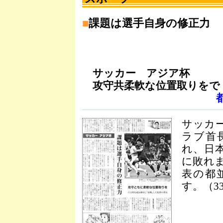
■
課題は選手自身の修正力
サッカー アジア杯
攻守共柔軟な位置取りをで
サッカ
ラブ首
れ、日
に敗れ
表の都
す。（3