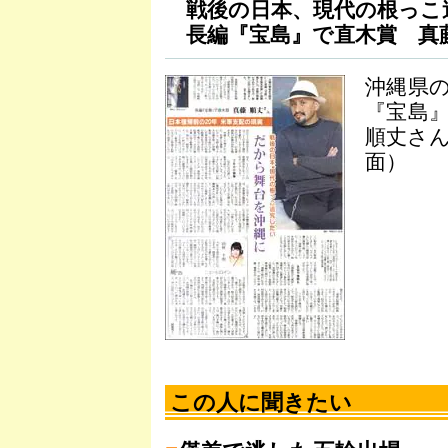
戦後の日本、現代の根っこ
長編『宝島』で直木賞 真
沖縄県
『宝島
順丈さ
面）
この人に聞きたい