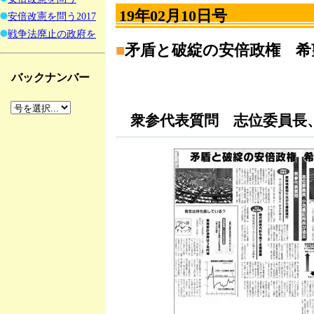
19年02月10日号
安倍改憲を問う2017
戦争法廃止の政府を
■
矛盾と破綻の安倍政権 希
バックナンバー
衆参代表質問 志位委員長