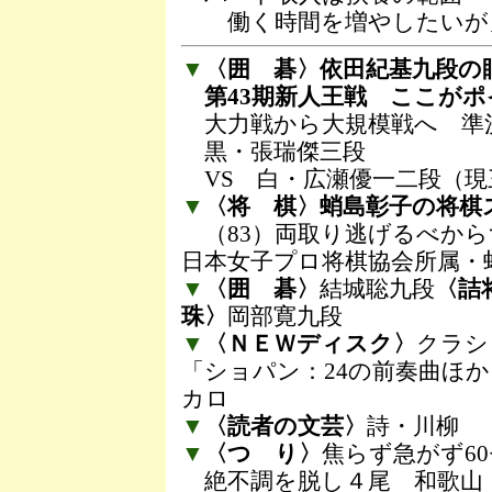
働く時間を増やしたいが
▼
〈囲 碁〉依田紀基九段の
第43期新人王戦 ここがポ
大力戦から大規模戦へ 準
黒・張瑞傑三段
VS 白・広瀬優一二段（現
▼
〈将 棋〉蛸島彰子の将棋
（83）両取り逃げるべから
日本女子プロ将棋協会所属・
▼
〈囲 碁〉
結城聡九段
〈詰
珠〉
岡部寛九段
▼
〈ＮＥＷディスク〉
クラシ
「ショパン：24の前奏曲ほ
カロ
▼
〈読者の文芸〉
詩・川柳
▼
〈つ り〉
焦らず急がず6
絶不調を脱し４尾 和歌山