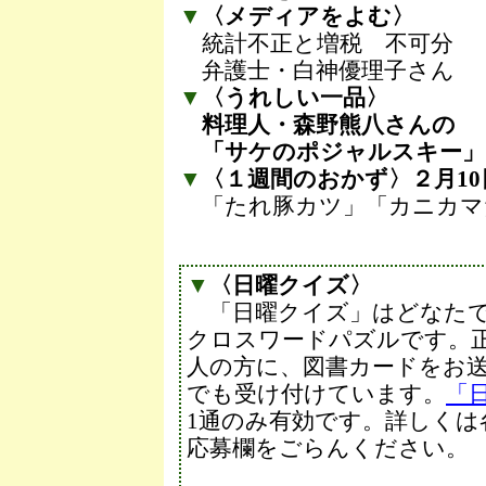
▼
〈メディアをよむ〉
統計不正と増税 不可分
弁護士・白神優理子さん
▼
〈うれしい一品〉
料理人・森野熊八さんの
「サケのポジャルスキー」
▼
〈１週間のおかず〉２月10
「たれ豚カツ」「カニカマ
▼
〈日曜クイズ〉
「日曜クイズ」はどなたで
クロスワードパズルです。正
人の方に、図書カードをお
でも受け付けています。
「
1通のみ有効です。詳しくは
応募欄をごらんください。