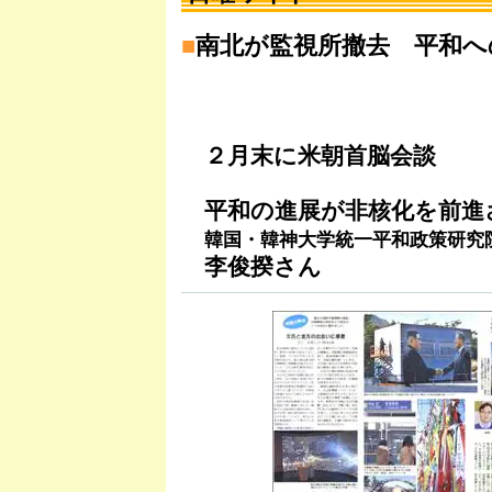
■
南北が監視所撤去 平和へ
２月末に米朝首脳会談
平和の進展が非核化を前進
韓国・韓神大学統一平和政策研究
李俊揆さん