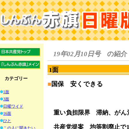
19年02月10日号
の紹介
1面
カテゴリー
■
国保 安くできる
1面
3面
日曜ワイド
重い負担限界 滞納、がん
16面
ひと
共産党提案 均等割廃止で1
この人に聞きたい