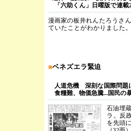
「六助くん」日曜版で連載2
漫画家の板井れんたろうさんが
ていたことがわかりました。
■
ベネズエラ緊迫
人道危機 深刻な国際問題
食糧難、物価急騰...国民の
石油埋
ラ。反
を先頭
（32面