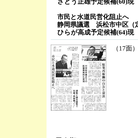
さとう正雄予定候補(60)現
市民と水道民営化阻止へ
静岡県議選 浜松市中区（
ひらが高成予定候補(64)現
（17面