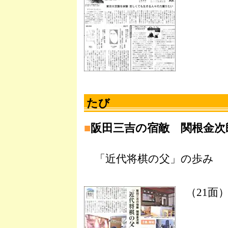
たび
■
阪田三吉の宿敵 関根金次
「近代将棋の父」の歩み
（21面