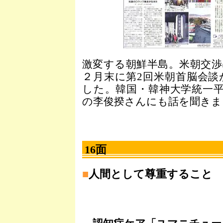
激変する朝鮮半島。米朝交
２月末に第2回米朝首脳会
した。韓国・韓神大学統一
の李俊揆さんにも話を聞きまし
16面
■
人間として尊重すること