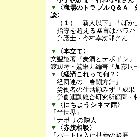
小学校教諭・石和淳雄さん
▼
〈職場のトラブルＱ＆Ａ 
談〉
（１）「新人以下」「ばか」
指導を超える暴言はパワハ
弁護士・今村幸次郎さん
▼
〈本立て〉
文聖姫著『麦酒とテポドン』
渡辺考・鷲巣力編著『加藤周
▼
〈経済これって何？〉
経団連の「春闘方針」
労働者の生活顧みず「成果
労働運動総合研究所顧問・
▼
〈にちようシネマ館〉
「半世界」
「ナポリの隣人」
▼
〈赤旗相談〉
「パート収入は扶養の範囲