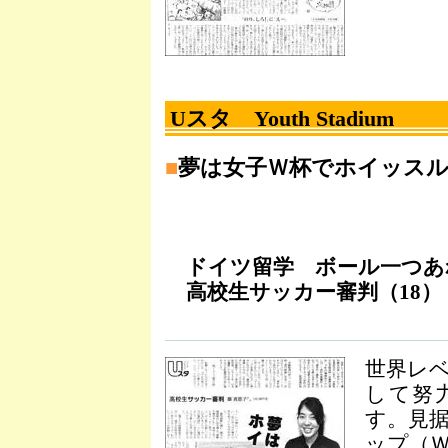
Uスタ Youth Stadium
■
夢は女子Ｗ杯でホイッス
ドイツ留学 ボール一つあ
高校生サッカー審判（18）
世界レ
して努
す。見
ップ（Ｗ