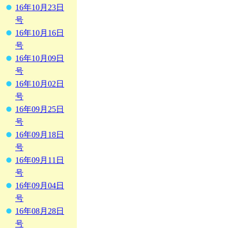
16年10月23日
号
16年10月16日
号
16年10月09日
号
16年10月02日
号
16年09月25日
号
16年09月18日
号
16年09月11日
号
16年09月04日
号
16年08月28日
号