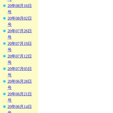
20年08月16日
号
20年08月02日
号
20年07月26日
号
20年07月19日
号
20年07月12日
号
20年07月05日
号
20年06月28日
号
20年06月21日
号
20年06月14日
号