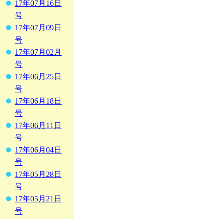
17年07月16日
号
17年07月09日
号
17年07月02月
号
17年06月25日
号
17年06月18日
号
17年06月11日
号
17年06月04日
号
17年05月28日
号
17年05月21日
号