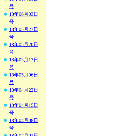
号
18年06月03日
号
18年05月27日
号
18年05月20日
号
18年05月13日
号
18年05月06日
号
18年04月22日
号
18年04月15日
号
18年04月08日
号
18年04月01日