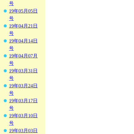
号
19年05月05日
号
19年04月21日
号
19年04月14日
号
19年04月07月
号
19年03月31日
号
19年03月24日
号
19年03月17日
号
19年03月10日
号
19年03月03日