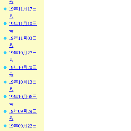
号
19年11月17日
号
19年11月10日
号
19年11月03日
号
19年10月27日
号
19年10月20日
号
19年10月13日
号
19年10月06日
号
19年09月29日
号
19年09月22日