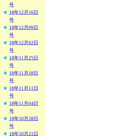
号
18年12月16日
号
18年12月09日
号
18年12月02日
号
18年11月25日
号
18年11月18日
号
18年11月11日
号
18年11月04日
号
18年10月28日
号
18年10月21日