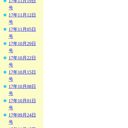
17年11月19日
号
17年11月12日
号
17年11月05日
号
17年10月29日
号
17年10月22日
号
17年10月15日
号
17年10月08日
号
17年10月01日
号
17年09月24日
号