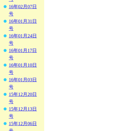
16年02月07日
号
16年01月31日
号
16年01月24日
号
16年01月17日
号
16年01月10日
号
16年01月03日
号
15年12月20日
号
15年12月13日
号
15年12月06日
号