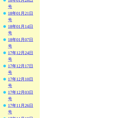
18年01月28日
号
18年01月21日
号
18年01月14日
号
18年01月07日
号
17年12月24日
号
17年12月17日
号
17年12月10日
号
17年12月03日
号
17年11月26日
号