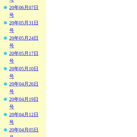
20年06月07日
号
20年05月31日
号
20年05月24日
号
20年05月17日
号
20年05月10日
号
20年04月26日
号
20年04月19日
号
20年04月12日
号
20年04月05日