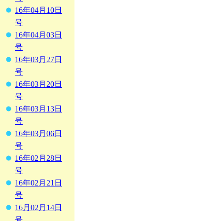
16年04月10日
号
16年04月03日
号
16年03月27日
号
16年03月20日
号
16年03月13日
号
16年03月06日
号
16年02月28日
号
16年02月21日
号
16月02月14日
号