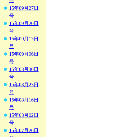
号
15年09月27日
号
15年09月20日
号
15年09月13日
号
15年09月06日
号
15年08月30日
号
15年08月23日
号
15年08月16日
号
15年08月02日
号
15年07月26日