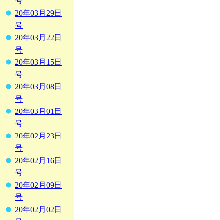
号
20年03月29日
号
20年03月22日
号
20年03月15日
号
20年03月08日
号
20年03月01日
号
20年02月23日
号
20年02月16日
号
20年02月09日
号
20年02月02日