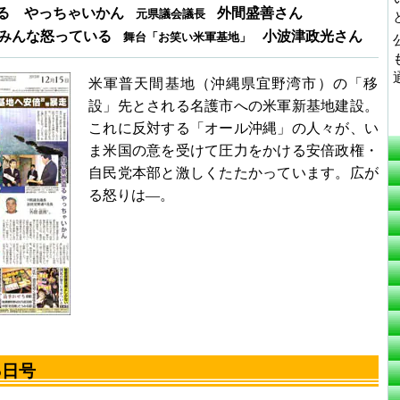
る やっちゃいかん
外間盛善さん
元県議会議長
みんな怒っている
小波津政光さん
舞台「お笑い米軍基地」
米軍普天間基地（沖縄県宜野湾市）の「移
設」先とされる名護市への米軍新基地建設。
これに反対する「オール沖縄」の人々が、い
ま米国の意を受けて圧力をかける安倍政権・
自民党本部と激しくたたかっています。広が
る怒りは―。
5日号