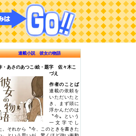
連載小説 彼女の物語
作・あさのあつこ/絵・題字 佐々木こ
づえ
作者のことば
連載の依頼を
いただいたと
き、まず頭に
浮かんだのは
〝今〟という
一文字でし
た。それから〝今、このときを書きた
い〟という思いが、驚くほど強い衝動