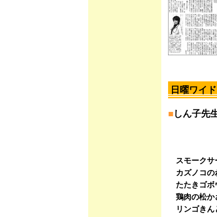
日曜ワイド
■
しん子先
スモークサ
カズノコの
たたきゴボ
鶏肉の松か
リンゴきん