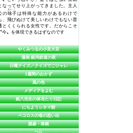
となってせり上がってきました。主人
えい
こ
公の
咏
子
は特殊な能力があるわけで
も、飛びぬけて美しいわけでもない普
通とくくられる女性です。だからこそ
〝今〟を体現できるはずなのです
やくみつるの小言大言
漫画 銀河鉄道の夜
日曜クイズ／クイズでごジャレ
1週間のおかず
風の色
メディアをよむ
銀八先生の体当たり日記
にちようシネマ館
ペコロスの母の思い出
囲碁・将棋
つり