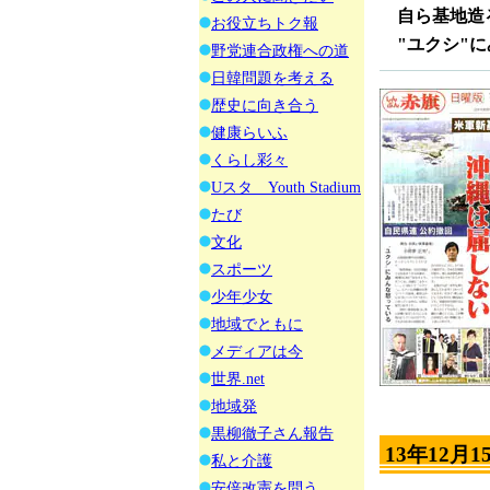
自ら基地造
お役立ちトク報
"ユクシ"に
野党連合政権への道
日韓問題を考える
歴史に向き合う
健康らいふ
くらし彩々
Uスタ Youth Stadium
たび
文化
スポーツ
少年少女
地域でともに
メディアは今
世界.net
地域発
黒柳徹子さん報告
13年12月1
私と介護
安倍改憲を問う