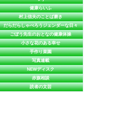
健康らいふ
村上信夫のことば磨き
だらだらしゃべろうジェンダーな日々
ごぼう先生のおとなの健康体操
小さな花のある幸せ
手作り菜園
写真連載
NEWディスク
赤旗相談
読者の文芸