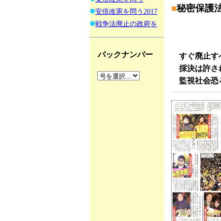
■
秘密保護
安倍改憲を問う2017
戦争法廃止の政府を
バックナンバー
すぐ廃止す
採決は許さ
監視社会恐