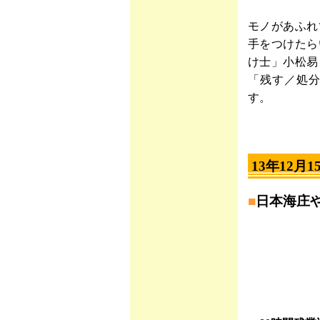
モノがあふれ
手をつけたら
け士」小松易
「残す／処
す。
13年12月1
■
日本海庄