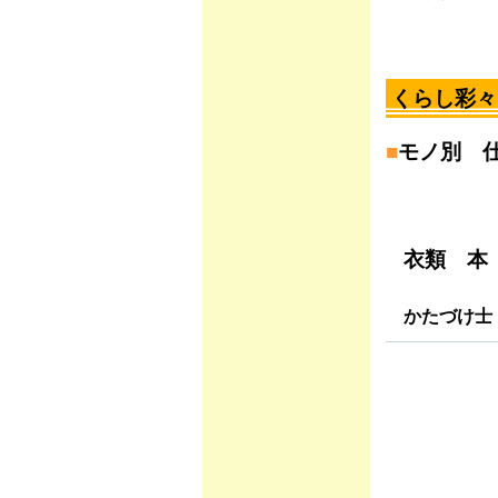
くらし彩々
■
モノ別 
衣類 本
かたづけ士 