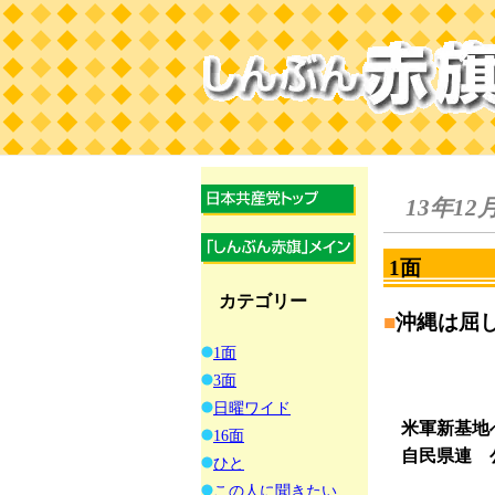
13年12
1面
カテゴリー
■
沖縄は屈
1面
3面
日曜ワイド
米軍新基地
16面
自民県連 
ひと
この人に聞きたい