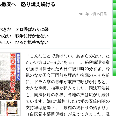
法撤廃へ 怒り燃え続ける
2013年12月15日号
べきだ テロ呼ばわりに怒
れない 戦争に行かせない
ろしい ひるむ気持ちない
「こんなことで負けない。あきらめない。た
たかい方はいっぱいある」―。秘密保護法案
が強行可決せれた６日午後11時20分すぎ。冷
気のなか国会正門前を埋めた抗議の人々を前
に、ドラム隊の青年が涙声で呼びかけると、
大きな声援、拍手が起きました。同法可決後
も、同法反対の各界、各地の声は広がり続け
ています。逆に"勝利"したはずの安倍内閣の
支持率は急降下。「政権の終わりの始まり」
（自民党本部関係者）が見えてきました。激