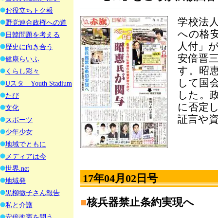
お役立ちトク報
学校法
野党連合政権への道
への格
日韓問題を考える
人付」
歴史に向き合う
安倍晋
健康らいふ
す。昭恵
くらし彩々
して国
Uスタ Youth Stadium
した。
たび
に否定
文化
証言や
スポーツ
少年少女
地域でともに
メディアは今
世界.net
17年04月02日号
地域発
黒柳徹子さん報告
■
核兵器禁止条約実現へ
私と介護
安倍改憲を問う