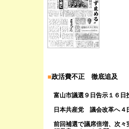
■
政活費不正 徹底追及
富山市議選９日告示１６日
日本共産党 議会改革へ４
前回補選で議席倍増、次々