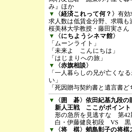
み』ほか
▼
〈経済これって何？〉
有効
求人数は低賃金分野、求職も
桜美林大学教授・藤田実さん
▼
〈にちようシネマ館〉
「ムーンライト」
「未来よ こんにちは」
「はじまりへの旅」
▼
〈赤旗相談〉
「一人暮らしの兄が亡くなる
い」
「死因贈与契約書と遺言書ど
▼
〈囲 碁〉依田紀基九段の
新人王戦 ここがポイント
形の急所を見逃すな 第42
白・伊藤健良初段 VS 黒
▼
〈将 棋〉蛸島彰子の将棋