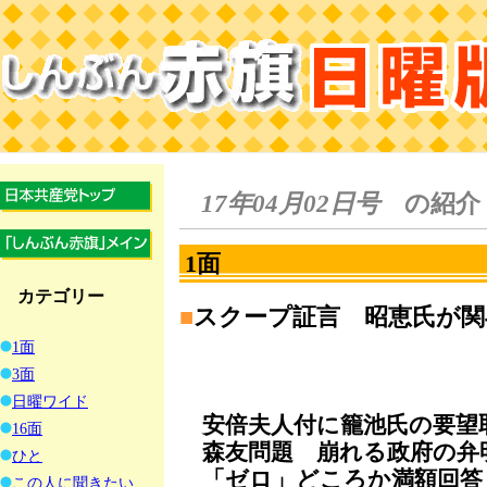
17年04月02日号
の紹介
1面
カテゴリー
■
スクープ証言 昭恵氏が関
1面
3面
日曜ワイド
安倍夫人付に籠池氏の要望
16面
森友問題 崩れる政府の弁
ひと
「ゼロ」どころか満額回答
この人に聞きたい