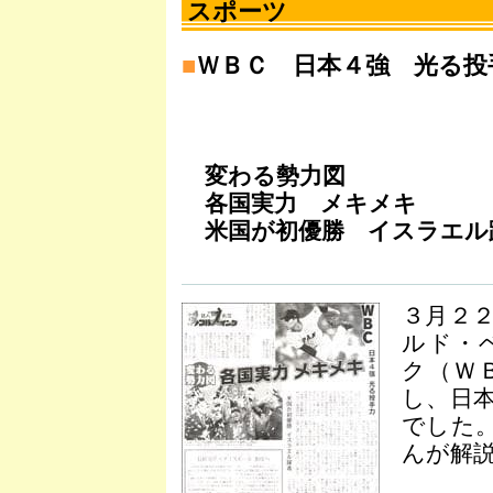
スポーツ
■
ＷＢＣ 日本４強 光る投
変わる勢力図
各国実力 メキメキ
米国が初優勝 イスラエル
３月２
ルド・
ク（Ｗ
し、日
でした
んが解