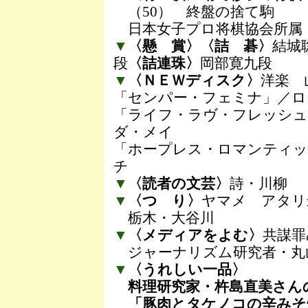
（50） 終盤の捨て駒
日本女子プロ将棋協会所属
▼
〈懸 賞〉〈詰 碁〉
結城
段
〈詰連珠〉
岡部寛九段
▼
〈ＮＥＷディスク〉
洋楽 
「センパー・フェミナ」／ロ
「ライフ・ラヴ・フレッシュ
ダ・メイ
「ホープレス・ロマンティッ
チ
▼
〈読者の文芸〉
詩・川柳
▼
〈つ り〉
ヤマメ アタリ
栃木・大谷川
▼
〈メディアをよむ〉
共謀罪
ジャーナリズム研究者・丸
▼
〈うれしい一品〉
料理研究家・杵島直美さん
「豚肉とタケノコの辛みそ