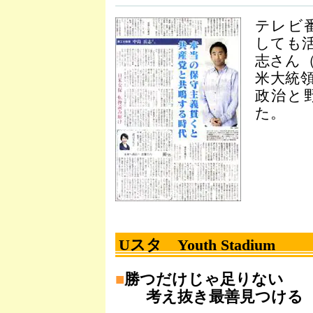
テレビ
しても
志さん
米大統
政治と
た。
Uスタ Youth Stadium
■
勝つだけじゃ足りない
考え抜き最善見つける