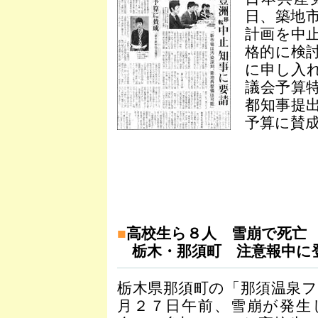
日、築地
計画を中
格的に検
に申し入
議会予算
都知事提
予算に賛
■
高校生ら８人 雪崩で死亡
栃木・那須町 注意報中に
栃木県那須町の「那須温泉
月２７日午前、雪崩が発生