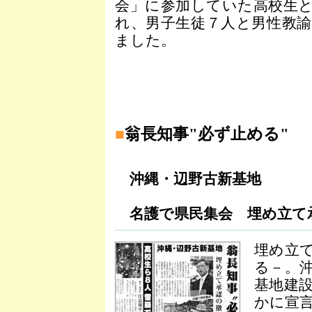
会」に参加していた高校生
れ、男子生徒７人と男性教
ました。
■
翁長知事"必ず止める"
沖縄・辺野古新基地
名護で県民集会 埋め立て
埋め立
る－。
基地建
かに宣