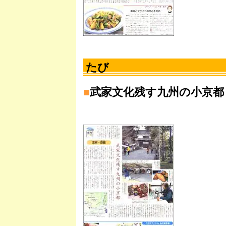
たび
■
武家文化残す九州の小京都