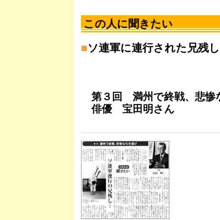
この人に聞きたい
■
ソ連軍に連行された兄残し..
第３回 満州で終戦、悲惨
俳優 宝田明さん