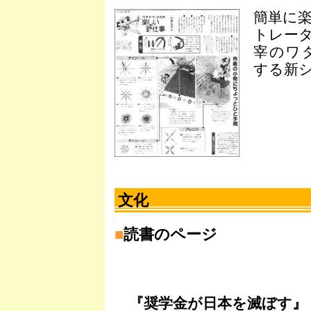
簡単に
トレー
宰のワ
する新
文化
■
読書のページ
『奨学金が日本を滅ぼす』