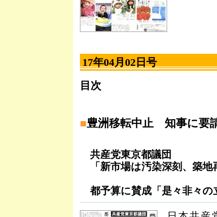
17年04月02日号
目次
■
豊洲移転中止 知事に要
共産党東京都議団
「新市場は汚染深刻、築地
都予算に賛成「是々非々の
日本共産