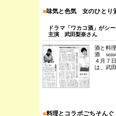
■
味気と色気 女のひとり
ドラマ「ワカコ酒」がシー
主演 武田梨奈さん
酒と料
酒 se
４月７
は、武
■
料理とコラボごちそんぐ