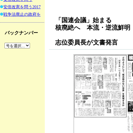
安倍改憲を問う2017
戦争法廃止の政府を
「国連会議」始まる
核廃絶へ 本流・逆流鮮明
バックナンバー
志位委員長が文書発言