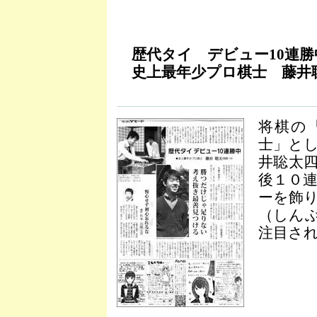
歴代タイ デビュー10連勝
史上最年少プロ棋士 藤井
将棋の
士」と
井聡太
後１０
ーを飾
（しん
注目さ