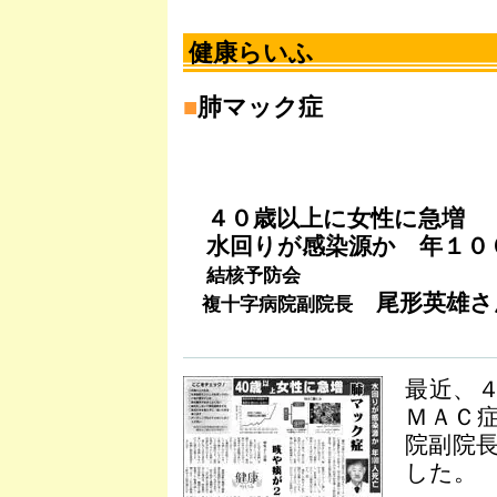
健康らいふ
■
肺マック症
４０歳以上に女性に急増
水回りが感染源か 年１０
結核予防会
尾形英雄さ
複十字病院副院長
最近、
ＭＡＣ
院副院
した。