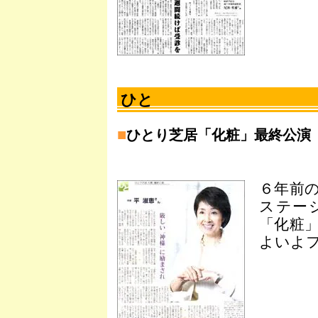
ひと
■
ひとり芝居「化粧」最終公
６年前
ステー
「化粧
よいよ