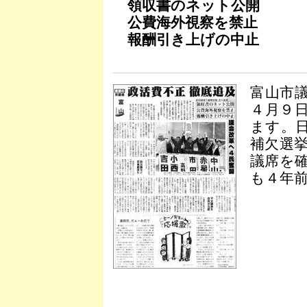
領収書のネット公開
公費海外視察を禁止
報酬引き上げの中止
富山市
４月９
ます。
補欠選
議席を
も４年