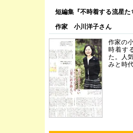
短編集『不時着する流星た
作家 小川洋子さん
作家の
時着す
た。人
みと時