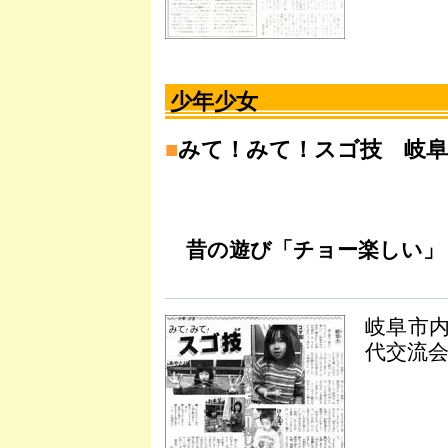
少年少女
■
みて！みて！スゴ技 岐阜
昔の遊び「チョー楽しい」
岐阜市
代交流