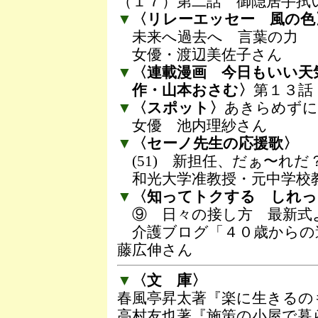
（１７）第二話 御隠居手拭
▼
〈リレーエッセー 風の色
未来へ過去へ 言葉の力
女優・渡辺美佐子さん
▼
〈連載漫画 今日もいい天
作・山本おさむ〉
第１３話
▼
〈スポット〉
あきらめずに
女優 池内理紗さん
▼
〈セーノ先生の応援歌〉
(51) 新担任、だぁ〜れだ
和光大学准教授・元中学校
▼
〈知ってトクする しれっ
⑨ 日々の接し方 最新式
介護ブログ「４０歳からの
藤広伸さん
▼
〈文 庫〉
春風亭昇太著『楽に生きるの
高村友也著『施策の小屋で暮