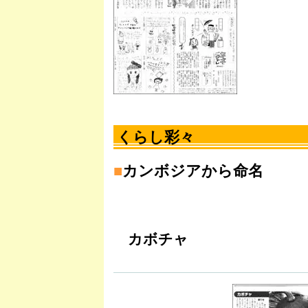
くらし彩々
■
カンボジアから命名
カボチャ