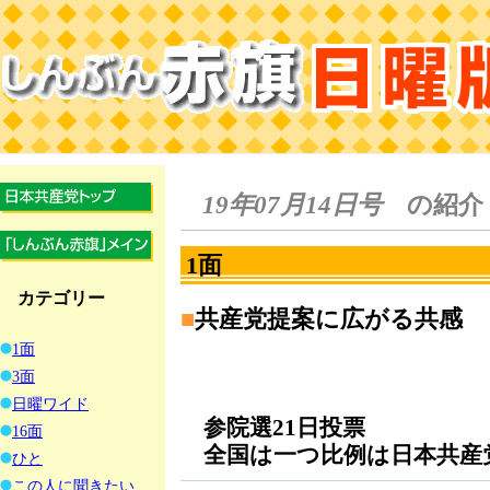
19年07月14日号
の紹介
1面
カテゴリー
■
共産党提案に広がる共感
1面
3面
日曜ワイド
参院選21日投票
16面
全国は一つ比例は日本共産
ひと
この人に聞きたい