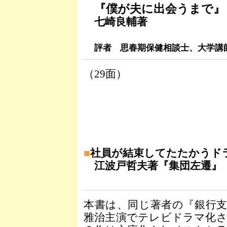
『僕が夫に出会うまで』
七崎良輔著
評者 思春期保健相談士、大学講
（29面）
■
社員が結束してたたかうド
江波戸哲夫著『集団左遷』
本書は、同じ著者の『銀行
雅治主演でテレビドラマ化