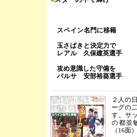
スペイン名門に移籍
玉さばきと決定力で
レアル 久保建英選手
攻め意識した守備を
バルサ 安部裕葵選手
２人の
ーグの
す。サ
の都並
（16面