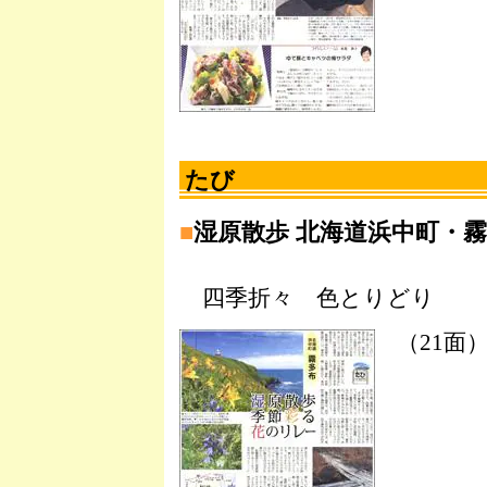
たび
■
湿原散歩 北海道浜中町・
四季折々 色とりどり
（21面