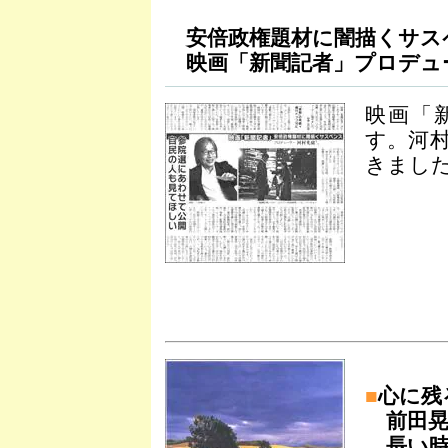
安倍政権題材に闇描くサス
映画「新聞記者」プロデュ
映画「
す。河
きました
■
心に残
前田
長い時