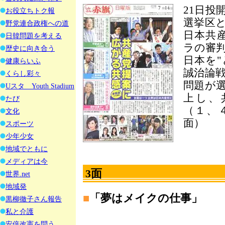
21日投
お役立ちトク報
選挙区
野党連合政権への道
日本共
日韓問題を考える
ラの審
歴史に向き合う
日本を
健康らいふ
誠治論
くらし彩々
問題が
Uスタ Youth Stadium
上し、
たび
（１、４
文化
面）
スポーツ
少年少女
地域でともに
メディアは今
3面
世界.net
地域発
■
「夢はメイクの仕事」
黒柳徹子さん報告
私と介護
安倍改憲を問う