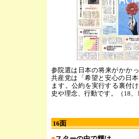
参院選は日本の将来がかか
共産党は「希望と安心の日
ます。公約を実行する裏付
史や理念、行動です。（18、
16面
■
スターの中で輝け