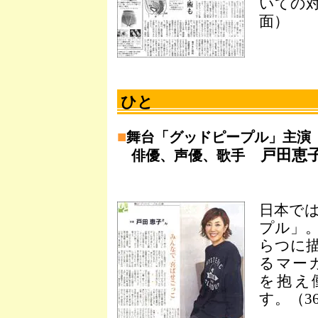
いての対
面）
ひと
■
舞台「グッドピープル」主演
戸田恵
俳優、声優、歌手
日本で
プル」
らつに
るマー
を抱え
す。（3