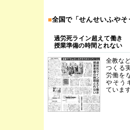
■
全国で「せんせいふやそ
過労死ライン超えて働き
授業準備の時間とれない
全教な
つくる
労働を
やそう
ています