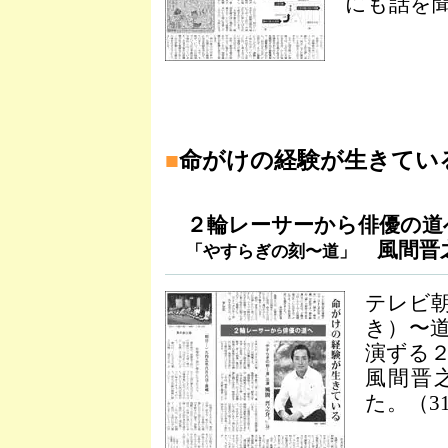
にも話を
■
命がけの経験が生きてい
２輪レーサーから俳優の道
風間晋
「やすらぎの刻〜道」
テレビ
き）〜
演ずる
風間晋
た。（3