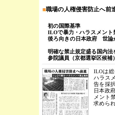
■
職場の人権侵害防止へ前
初の国際基準
ILOで暴力・ハラスメント
後ろ向きの日本政府 世論
明確な禁止規定盛る国内法
参院議員（京都選挙区候補
ILOは
ハラス
告を採択
日本政
メント
求められ