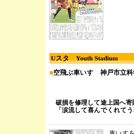
Uスタ Youth Stadium
■
空飛ぶ車いす 神戸市立科
破損を修理して途上国へ寄
「涙流して喜んでくれてう
車いす