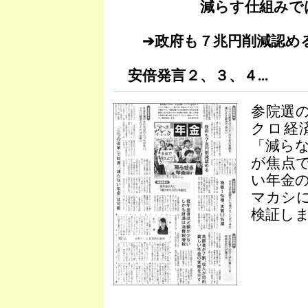
減らす仕組みでは
➔政府も７兆円削減認め
安倍発言２、３、４...
参院選
クロ経
「減ら
が焦点
い年金
マカシ
検証し