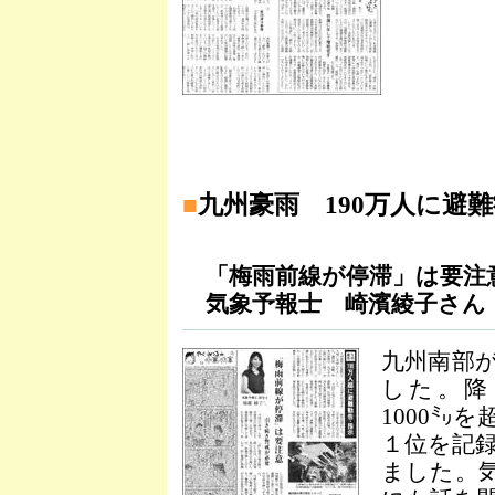
■
九州豪雨 190万人に避
「梅雨前線が停滞」は要注
気象予報士 崎濱綾子さん
九州南部
した。降
1000㍉
１位を記
ました。