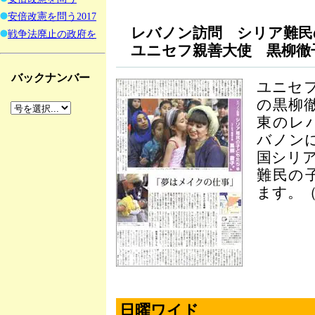
安倍改憲を問う2017
レバノン訪問 シリア難民
戦争法廃止の政府を
ユニセフ親善大使 黒柳徹
バックナンバー
ユニセ
の黒柳
東のレ
バノン
国シリ
難民の
ます。
日曜ワイド