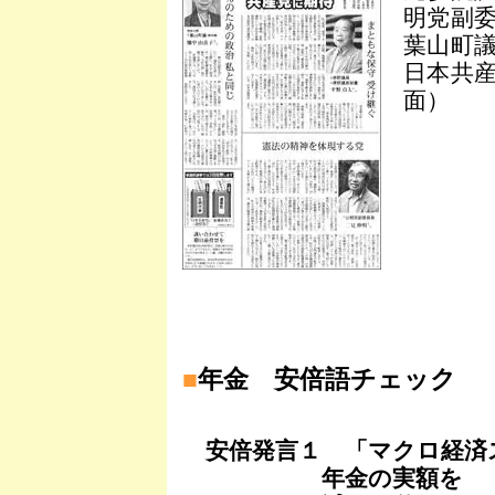
明党副
葉山町
日本共産
面）
■
年金 安倍語チェック
安倍発言１ 「マクロ経済
年金の実額を