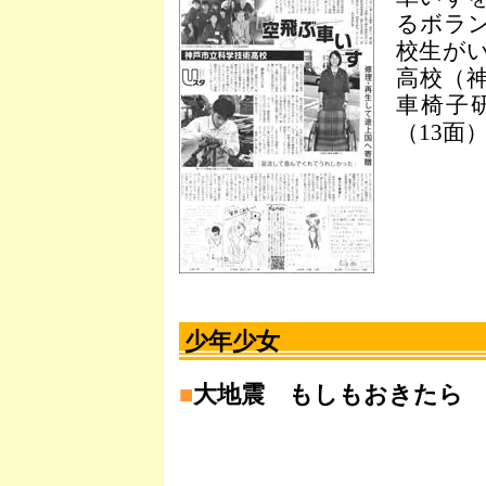
るボラ
校生が
高校（
車椅子
（13面
少年少女
■
大地震 もしもおきたら