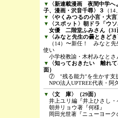
▼
〈新連載漫画 夜間中学へ
子、漫画・沢音千尋〉３
（14
▼
〈やくみつるの小言・大言〉
▼
〈スポット〉朝ドラ「ウソ
女優 二階堂ふみさん（31
▼
〈みなと先生の曇ときどき
（14）〜新任！ みなと先
使い
小学校教諭・木村みなとさん
▼
〈知っておきたい 離れて
面）
⑦ "残る能力"を生かす支
NPO法人UPTREE代表・
▼
〈文 庫〉（29面）
井上ユリ編『井上ひさし・
朝井リョウ著『何様』
岡田光世著『ニューヨーク