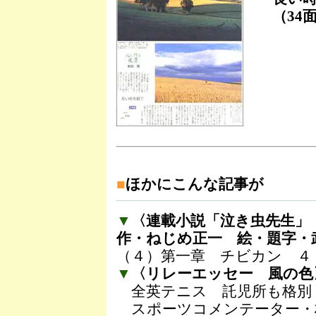
（34
■
ほかにこんな記事が
▼
〈連載小説「泣き虫先生」
作・ねじめ正一 絵・題字・
（４）第一章 チビカン ４
▼
〈リレーエッセー 風の色
全英テニス 託児所も格別
スポーツコメンテーター・