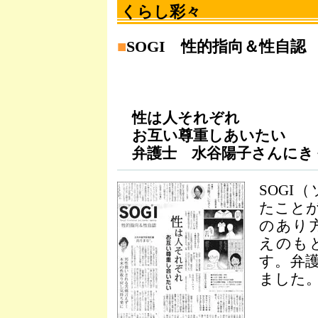
くらし彩々
■
SOGI 性的指向＆性自認
性は人それぞれ
お互い尊重しあいたい
弁護士 水谷陽子さんにき
SOGI
たこと
のあり
えのも
す。弁
ました