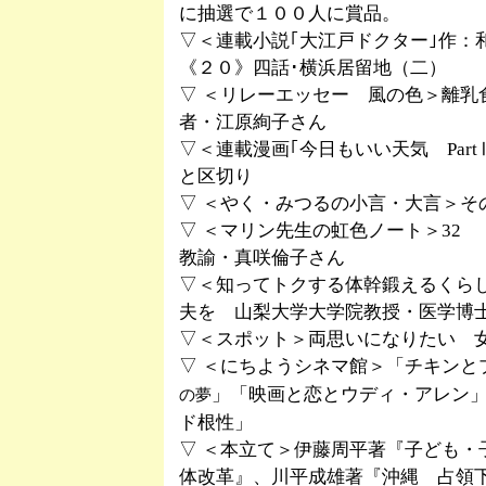
に抽選で１００人に賞品。
▽＜連載小説｢大江戸ドクター｣作：
《２０》四話･横浜居留地（二）
▽ ＜リレーエッセー 風の色＞離乳
者・江原絢子さん
▽＜連載漫画｢今日もいい天気 Par
と区切り
▽ ＜やく・みつるの小言・大言＞そ
▽ ＜マリン先生の虹色ノート＞32
教諭・真咲倫子さん
▽＜知ってトクする体幹鍛えるくら
夫を 山梨大学大学院教授・医学博
▽＜スポット＞両思いになりたい 
▽ ＜にちようシネマ館＞「チキンと
」「映画と恋とウディ・アレン
の夢
ド根性」
▽ ＜本立て＞伊藤周平著『子ども・
体改革』、川平成雄著『沖縄 占領