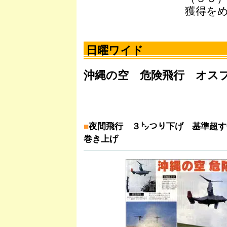
獲得を
日曜ワイド
沖縄の空 危険飛行 オス
■
夜間飛行 ３㌧つり下げ 基準超す
巻き上げ