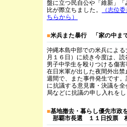
盤に立つ民自公や「維新」「
比が際立ちました。
（志位委
ちらから）
■
米兵また暴行 「家の中まで」
沖縄本島中部での米兵による
月１６日）に続き今度は、読
男子中学生を殴りつける傷害
在日米軍が出した夜間外出禁
週間で、また事件発生です。
に抗議する意見書・決議を全
局などに抗議の申し入れをし
■
基地撤去・暮らし優先市政
那覇市長選 １１日投票 