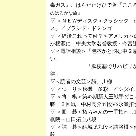
毒ガス』、はらだたけひで著『ここ
』
のはるかな旅
▽ ＜ＮＥＷディスク＞クラシック 
ス」／プラシド・ドミンゴ
▽ ＜経済これって何？＞アメリカへ
が根源に 中央大学名誉教授・今宮
▽＜電話相談＞「包茎かと悩む中２
い」
「脳梗塞でリハビリが必要
得」
▽＜読者の文芸＞詩、川柳
▽ ＜つ り＞秋磯 多彩 イシダイ
▽ ＜将 棋＞第43期新人王戦手ど
戦 ３回戦 中村亮介五段VS永瀬拓
▽ ＜囲 碁＞拓ちゃんの一手指南〔
棋院・山田拓自八段
▽ ＜詰 碁＞結城聡九段＜詰将棋＞
段