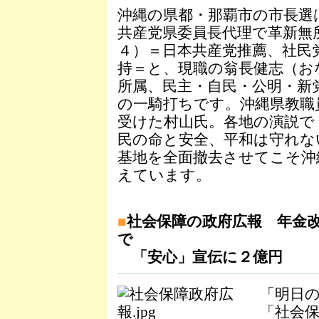
沖縄の県都・那覇市の市長選
共産党県委員長代理で革新無
４）＝日本共産党推薦、社民
持＝と、現職の翁長健志（お
所属、民主・自民・公明・新
の一騎打ちです。沖縄県教職
受けた村山氏。各地の演説で
民の命と安全、平和は守れな
基地を全面撤去させてこそ沖
えています。
■
社会保障の政府広報 年金
で
「安心」宣伝に２億円
「明日
「社会