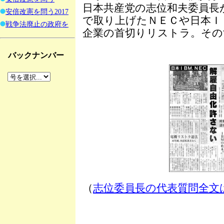
日本共産党の志位和夫委員長
安倍改憲を問う2017
で取り上げたＮＥＣや日本Ｉ
戦争法廃止の政府を
企業の首切りリストラ。その
バックナンバー
（
志位委員長の代表質問全文