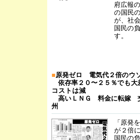
府広報
の国民
が、社
国民の
す。
■
原発ゼロ 電気代２倍のウ
依存率２０〜２５％でも大
コストは減
高いＬＮＧ 料金に転嫁 
州
「原発
が２倍
国民の