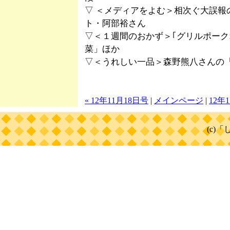
▽ ＜メディアをよむ＞相次ぐ大誤報
ト・阿部裕さん
▽＜１週間のおかず＞｢グリルポーク
菜」ほか
▽＜うれしい一品＞森野熊八さんの
« 12年11月18日号
|
メインページ
|
12年
(c)