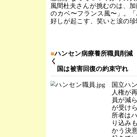
風間杜夫さんが挑むのは、加
のカベ〜フランス風〜」。「
好しが起こす、笑いと涙の珍
■
ハンセン病療養所職員削減
く
国は被害回復の約束守れ
国立ハ
人権が
員が減
が受け
所者は
り込み
かう決