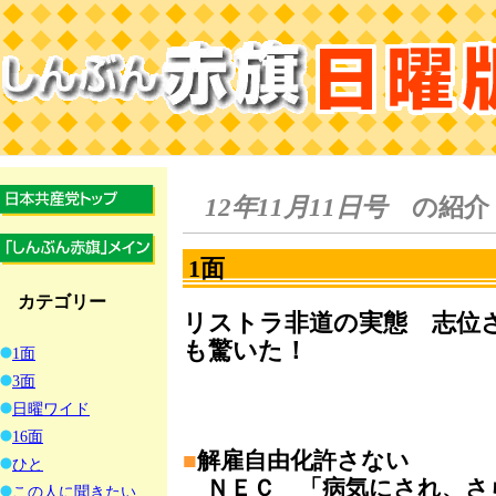
12年11月11日号
の紹介
1面
カテゴリー
リストラ非道の実態 志位
も驚いた！
1面
3面
日曜ワイド
16面
■
解雇自由化許さない
ひと
ＮＥＣ 「病気にされ、さ
この人に聞きたい