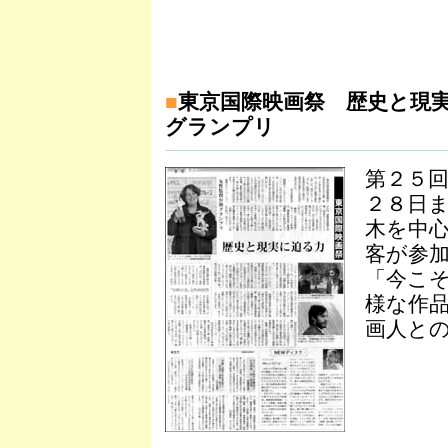
■
東京国際映画祭 歴史と現
グランプリ
第２５
２８日
木を中
客が参
「今こ
様な作
画人と