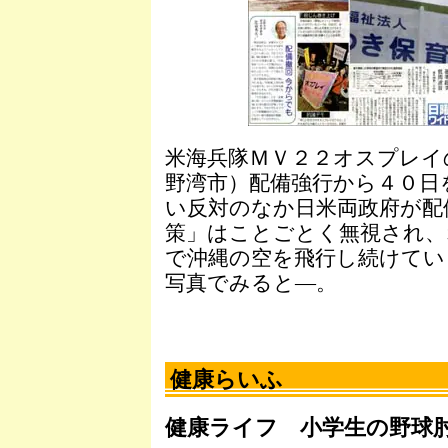
米海兵隊ＭＶ２２オスプレイ
野湾市）配備強行から４０日
い反対のなか日米両政府が配
策」はことごとく無視され、
で沖縄の空を飛行し続けてい
写真でみると―。
健康らいふ
健康ライフ 小学生の野球