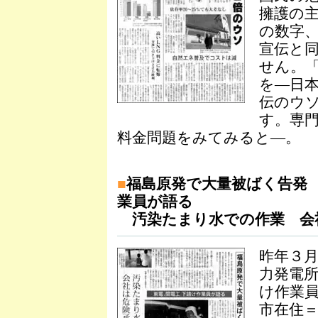
擁護の
の数字
宣伝と
せん。
を―日
伝のウ
す。専
料金問題をみてみると―。
■
福島原発で大量被ばく告発
業員が語る
汚染たまり水での作業 会
昨年３
力発電
け作業
市在住