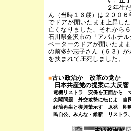
す。正
２年生
ん（当時１６歳）は２００６
でドアが開いたまま上昇した
亡くなりました。それから６
石川県金沢市の「アパホテル
ベーターのドアが開いたまま
の前多外志子さん（６３）が
を挟まれて圧死しました。
■
古い政治か 改革の党か
日本共産党の提案に大反響
電機リストラ 安保を正面から マ
尖閣問題 外交攻勢に転じよ 自民
経済再生と復興策示す 原発 即
民自公、みんな・維新 リストラ、