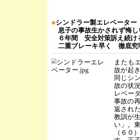
■
シンドラー製エレベーター
息子の事故生かされず悔しい.
６年間 安全対策訴え続け
二重ブレーキ早く 徹底究
またも
故が起
同じシ
故の状
レベー
事故の
返され
教訓が
い」。
（６０