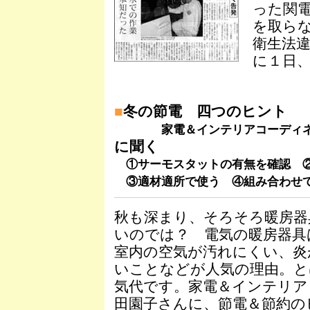
った関
を取ら
衛生法
に１日
■
冬の節電 四つのヒント
家電＆インテリアコーディ
に聞く
①サーモスタットの有無を確認 
③適材適所で使う ④組み合わせ
秋も深まり、そろそろ暖房器
いのでは？ 電気の暖房器具
室内の空気が汚れにくい、炎
いことなどが人気の理由。と
気代です。家電＆インテリア
田園子さんに、節電＆節約の