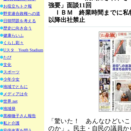
強要」面談11回
お役立ちトク報
ＩＢＭ 終業時間までに私
野党連合政権への道
以降出社禁止
日韓問題を考える
歴史に向き合う
健康らいふ
くらし彩々
Uスタ Youth Stadium
たび
文化
スポーツ
少年少女
地域でともに
メディアは今
世界.net
地域発
黒柳徹子さん報告
「驚いた！ あんなひどいこ
私と介護
のか」。民主・自民の議員か
安倍改憲を問う