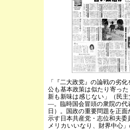
「『二大政党』の論戦の劣化
公も基本政策は似たり寄った
新も新味は感じない」（民主
―。臨時国会冒頭の衆院の代
日）。国政の重要問題を正面
示す日本共産党・志位和夫委
メリカいいなり、財界中心」