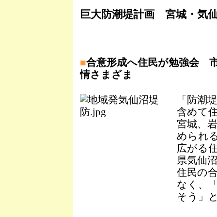
巨大防潮堤計画 宮城・気
■
合意形成へ住民が勉強会 
情さまざま
「防潮
含めて
宮城、
められ
広がる
県気仙
住民の
なく、
そう」