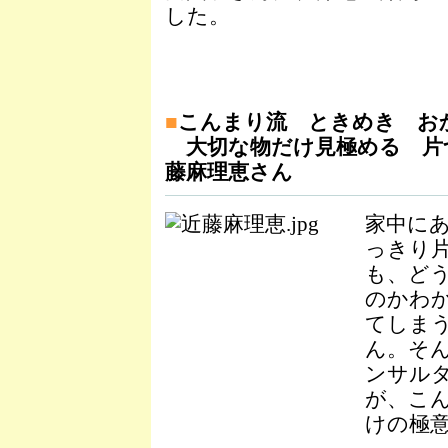
した。
■
こんまり流 ときめき お
大切な物だけ見極める 片
藤麻理恵さん
家中にあ
っきり
も、ど
のかわ
てしま
ん。そ
ンサル
が、こ
けの極