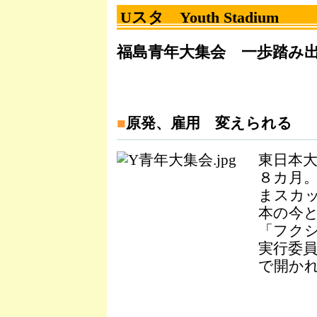
Uスタ Youth Stadium
福島青年大集会 一歩踏み
■
原発、雇用 変えられる
東日本
８カ月
まスカッ
本の今
「フクシ
実行委
で開か