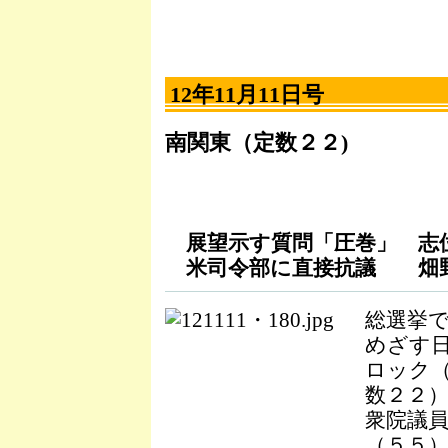
12年11月11日号
南関東（定数２２)
展望示す質問「圧巻」 志
米司令部に直接抗議 畑野
総選挙
めざす
ロック
数２２
衆院議
（５５