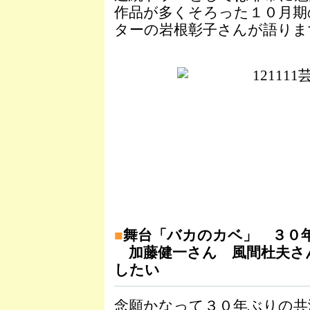
作品が多くそろった１０月期
ターの岩根彰子さんが語りま
■
舞台「バカのカベ」 ３０
加藤健一さん 風間杜夫さ
したい
念願かなって３０年ぶりの共