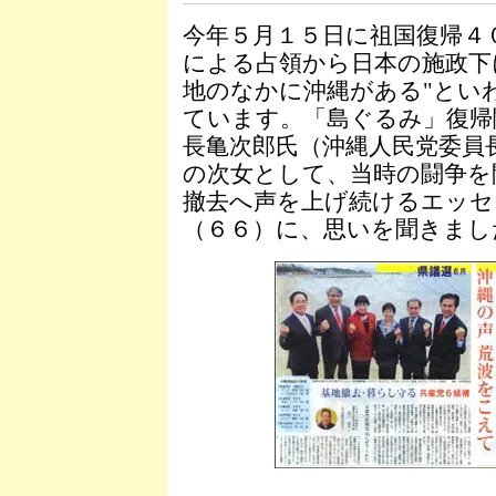
今年５月１５日に祖国復帰４
による占領から日本の施政下
地のなかに沖縄がある"とい
ています。「島ぐるみ」復帰
長亀次郎氏（沖縄人民党委員
の次女として、当時の闘争を
撤去へ声を上げ続けるエッセ
（６６）に、思いを聞きまし