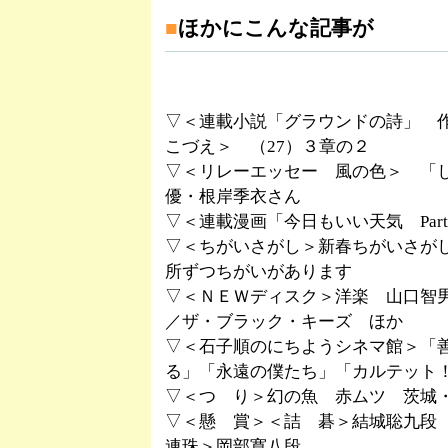
■
ほかにこんな記事が
▽＜連載小説「グラウンドの詩」 
こづえ＞ （27）３章の２
▽＜リレーエッセー 風の色＞ 「
優・根岸季衣さん
▽＜連載漫画「今日もいい天気 Pa
▽＜ちがいさがし＞新春ちがいさが
所ずつちがいがあります
▽＜ＮＥＷディスク＞洋楽 山口智
／ザ・ブラック・キーズ ほか
▽＜石子順のにちようシネマ館＞「
る」「永遠の僕たち」「カルテット
▽＜つ り＞幻の魚 赤ムツ 茨城
▽＜懸 賞＞＜詰 碁＞結城聡九段
連珠＞岡部寛八段