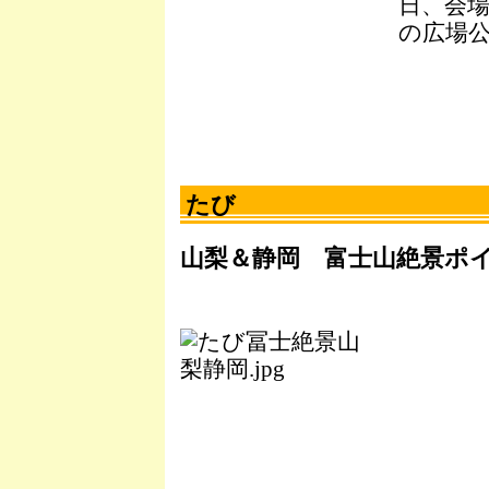
日、会
の広場
たび
山梨＆静岡 富士山絶景ポ