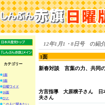
12年1月1・8日号
の紹
1面
カテゴリー
新春対談 言葉の力、共同
1面
3面
日曜ワイド
方言指導 大原穣子さん 日
16面
夫さん
ひと
この人に聞きたい