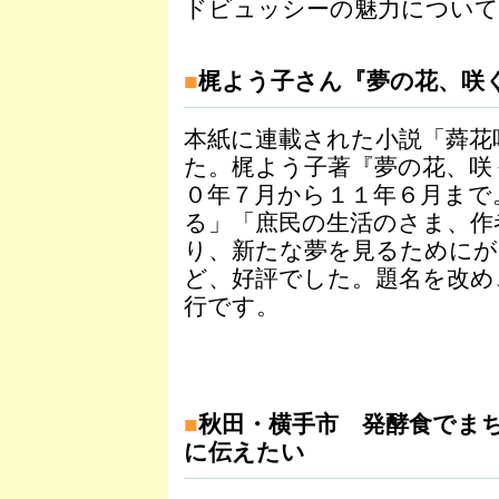
ドビュッシーの魅力について
■
梶よう子さん『夢の花、咲
本紙に連載された小説「蕣花
た。梶よう子著『夢の花、咲
０年７月から１１年６月まで
る」「庶民の生活のさま、作
り、新たな夢を見るためにが
ど、好評でした。題名を改め
行です。
■
秋田・横手市 発酵食でま
に伝えたい