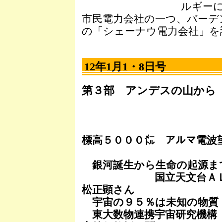
ルギー
市民電力会社の一つ、バーデ
の「シェーナウ電力会社」を
12年1月1・8日号
第３部 アンデスの山から
標高５０００㍍ アルマ電波
銀河誕生から生命の起源ま
国立天文台ＡＬＭＡ
松正顕さん
宇宙の９５％は未知の物質
東大数物連携宇宙研究機構