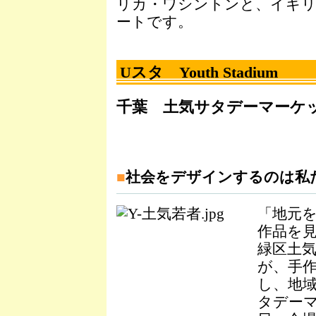
リカ・ワシントンと、イギ
ートです。
Uスタ Youth Stadium
千葉 土気サタデーマーケ
■
社会をデザインするのは私
「地元
作品を
緑区土
が、手
し、地
タデー