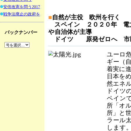
安倍改憲を問う2017
戦争法廃止の政府を
■
自然が主役 欧州を行く
スペイン ２０２０年 電
や自治体が主導
バックナンバー
ドイツ 原発ゼロへ 市
ユーロ
ギー（
着実に
日本を
然エネ
ドイツ
ペイン
所「オ
所」と
ラール
します