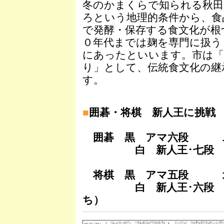
冬のかまくらで知られる秋田
ろという地理的条件から、食
で発酵・保存する食文化が根
０年代までは麹を専門に扱う
にあったといいます。市は
り」として、伝統食文化の継
す。
■
囲碁・将棋 新人王に挑戦
囲碁 黒 アマ六段 二
白 新人王･七段 村
将棋 黒 アマ五段 北
白 新人王･六段 佐
ち）