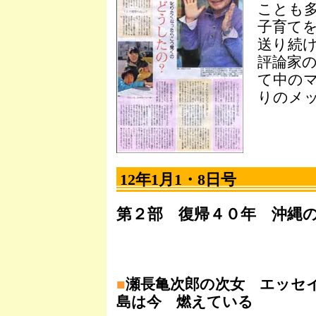
ことも
子育て
送り続
評論家
て中の
りのメ
12年1月1・8日号
第２部 復帰４０年 沖縄
■
瀬長亀次郎の次女 エッセ
島は今 燃えている