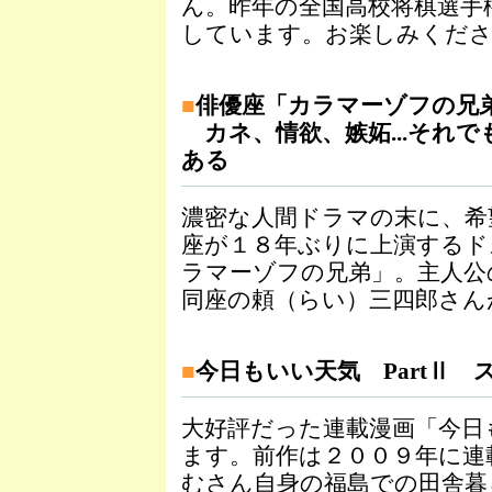
ん。昨年の全国高校将棋選手
しています。お楽しみくだ
■
俳優座「カラマーゾフの兄
カネ、情欲、嫉妬...それ
ある
濃密な人間ドラマの末に、希
座が１８年ぶりに上演するド
ラマーゾフの兄弟」。主人公
同座の頼（らい）三四郎さん
■
今日もいい天気 PartⅡ 
大好評だった連載漫画「今日
ます。前作は２００９年に連
むさん自身の福島での田舎暮