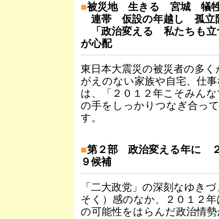
■
被災地 生きる 宮城 犠
連帯 仮設の年越し 孤立
「政治変える 私たちも立
が心配
東日本大震災の被災者の多く
がえのない家族や自宅、仕事
は、「２０１２年こそみんな
の手をしっかりつなぎ合っ
す。
■
第２部 政治変える年に 
９候補
「二大政党」の深刻なゆきづ
そく）感のなか、２０１２年
の可能性をはらんだ政治情勢