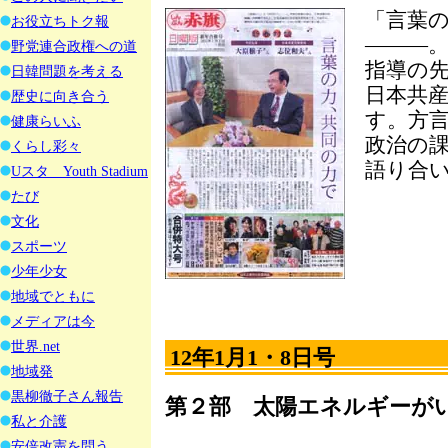
「言葉
お役立ちトク報
―――
野党連合政権への道
指導の
日韓問題を考える
日本共
歴史に向き合う
す。方
健康らいふ
政治の
くらし彩々
語り合
Uスタ Youth Stadium
たび
文化
スポーツ
少年少女
地域でともに
メディアは今
世界.net
12年1月1・8日号
地域発
黒柳徹子さん報告
第２部 太陽エネルギーが
私と介護
安倍改憲を問う