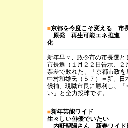
■
京都を今度こそ変える 市
原発 再生可能エネ推進 
化
新年早々、政令市の市長選と
市長選（１月２２日告示、２
票差で敗れた、「京都市政を
中村和雄氏（５７）＝新、日
候補、現職市長に勝利し、「
い」と全力投球です。
■
新年芸能ワイド
生々しい俳優でいたい
内野聖陽さん 新春ワイド