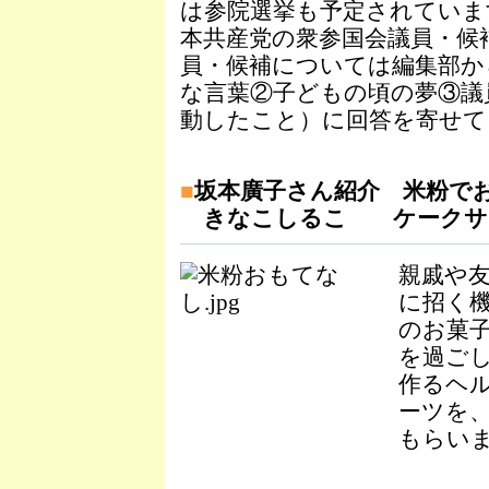
は参院選挙も予定されていま
本共産党の衆参国会議員・候
員・候補については編集部か
な言葉②子どもの頃の夢③議
動したこと）に回答を寄せて
■
坂本廣子さん紹介 米粉で
きなこしるこ ケークサ
親戚や
に招く
のお菓
を過ご
作るヘ
ーツを
もらい