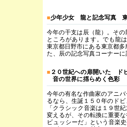
■
少年少女 龍と記念写真 
今年の干支は辰（龍）。その
ところがあります。でも龍は
東京都日野市にある東京都多
た、辰の記念写真コーナーに
■
２０世紀への扉開いた ド
音の世界に揺らめく色彩
今年の有名な作曲家のアニバ
るなら、生誕１５０年のドビ
「クラシック音楽は１９世紀
変えるが、その転換に重要な
ビュッシーだ」という音楽史