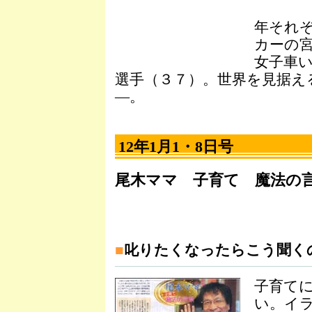
年それ
カーの
女子車
選手（３７）。世界を見据え
―。
12年1月1・8日号
尾木ママ 子育て 魔法の
■
叱りたくなったらこう聞く
子育て
い。イ