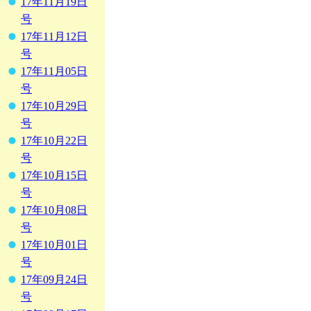
17年11月19日
号
17年11月12日
号
17年11月05日
号
17年10月29日
号
17年10月22日
号
17年10月15日
号
17年10月08日
号
17年10月01日
号
17年09月24日
号