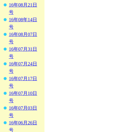
16年08月21日
号
16年08年14日
号
16年08月07日
号
16年07月31日
号
16年07月24日
号
16年07月17日
号
16年07月10日
号
16年07月03日
号
16年06月26日
号