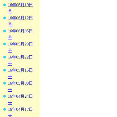
16年06月19日
号
16年06月12日
号
16年06月05日
号
16年05月29日
号
16年05月22日
号
16年05月15日
号
16年05月08日
号
16年04月24日
号
16年04月17日
号