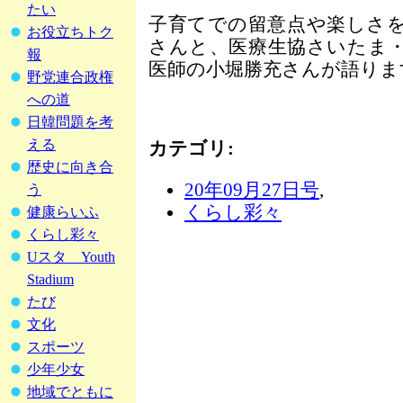
たい
子育てでの留意点や楽しさ
お役立ちトク
さんと、医療生協さいたま
報
医師の小堀勝充さんが語りま
野党連合政権
への道
日韓問題を考
える
カテゴリ
:
歴史に向き合
20年09月27日号
,
う
くらし彩々
健康らいふ
くらし彩々
Uスタ Youth
Stadium
たび
文化
スポーツ
少年少女
地域でともに