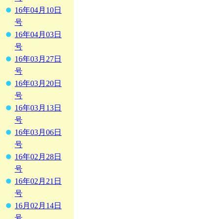
16年04月10日
号
16年04月03日
号
16年03月27日
号
16年03月20日
号
16年03月13日
号
16年03月06日
号
16年02月28日
号
16年02月21日
号
16月02月14日
号