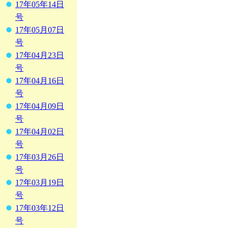
17年05年14日
号
17年05月07日
号
17年04月23日
号
17年04月16日
号
17年04月09日
号
17年04月02日
号
17年03月26日
号
17年03月19日
号
17年03年12日
号