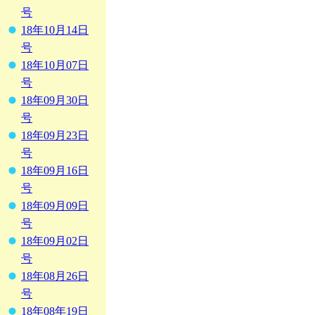
号
18年10月14日
号
18年10月07日
号
18年09月30日
号
18年09月23日
号
18年09月16日
号
18年09月09日
号
18年09月02日
号
18年08月26日
号
18年08年19日