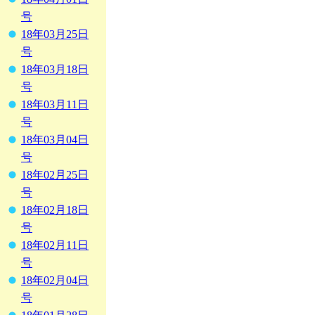
号
18年03月25日
号
18年03月18日
号
18年03月11日
号
18年03月04日
号
18年02月25日
号
18年02月18日
号
18年02月11日
号
18年02月04日
号