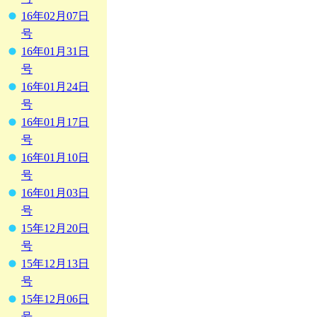
16年02月07日
号
16年01月31日
号
16年01月24日
号
16年01月17日
号
16年01月10日
号
16年01月03日
号
15年12月20日
号
15年12月13日
号
15年12月06日
号