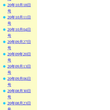
20年10月18日
号
20年10月11日
号
20年10月04日
号
20年09月27日
号
20年09年20日
号
20年09月13日
号
20年09月06日
号
20年08月30日
号
20年08月23日
号