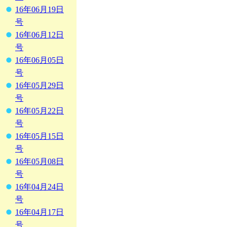
16年06月19日
号
16年06月12日
号
16年06月05日
号
16年05月29日
号
16年05月22日
号
16年05月15日
号
16年05月08日
号
16年04月24日
号
16年04月17日
号