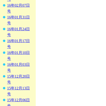
16年02月07日
号
16年01月31日
号
16年01月24日
号
16年01月17日
号
16年01月10日
号
16年01月03日
号
15年12月20日
号
15年12月13日
号
15年12月06日
号