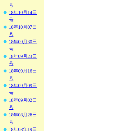
号
18年10月14日
号
18年10月07日
号
18年09月30日
号
18年09月23日
号
18年09月16日
号
18年09月09日
号
18年09月02日
号
18年08月26日
号
18年08年19日