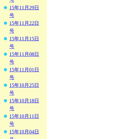
15年11月29日
号
15年11月22日
号
15年11月15日
号
15年11月08日
号
15年11月01日
号
15年10月25日
号
15年10月18日
号
15年10月11日
号
15年10月04日