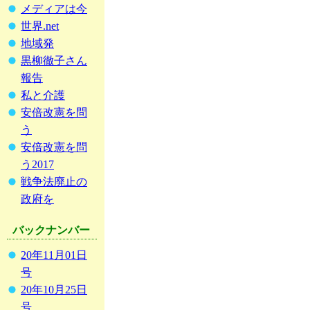
メディアは今
世界.net
地域発
黒柳徹子さん
報告
私と介護
安倍改憲を問
う
安倍改憲を問
う2017
戦争法廃止の
政府を
バックナンバー
20年11月01日
号
20年10月25日
号