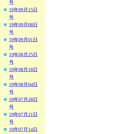
号
19年09月15日
号
19年09月08日
号
19年09月01日
号
19年08月25日
号
19年08月18日
号
19年08月04日
号
19年07月28日
号
19年07月21日
号
19年07月14日