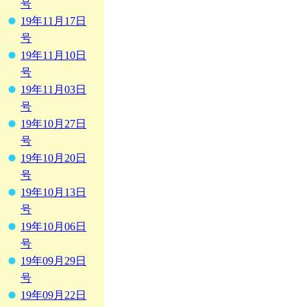
号
19年11月17日
号
19年11月10日
号
19年11月03日
号
19年10月27日
号
19年10月20日
号
19年10月13日
号
19年10月06日
号
19年09月29日
号
19年09月22日