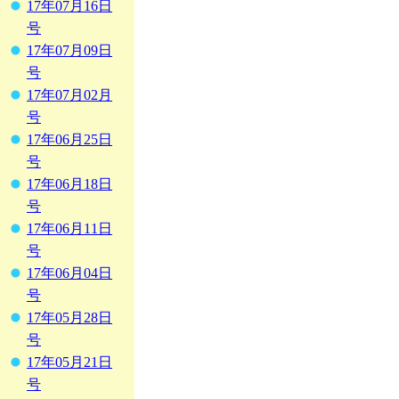
17年07月16日
号
17年07月09日
号
17年07月02月
号
17年06月25日
号
17年06月18日
号
17年06月11日
号
17年06月04日
号
17年05月28日
号
17年05月21日
号