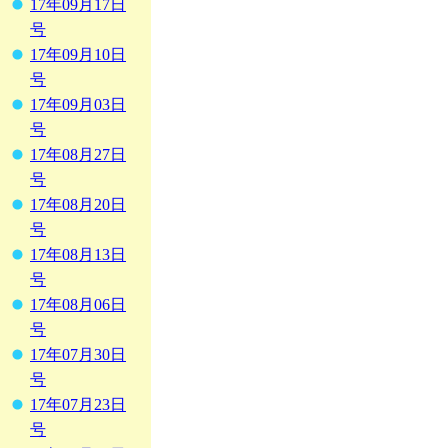
17年09月17日
号
17年09月10日
号
17年09月03日
号
17年08月27日
号
17年08月20日
号
17年08月13日
号
17年08月06日
号
17年07月30日
号
17年07月23日
号