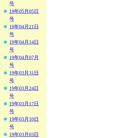
号
19年05月05日
号
19年04月21日
号
19年04月14日
号
19年04月07月
号
19年03月31日
号
19年03月24日
号
19年03月17日
号
19年03月10日
号
19年03月03日