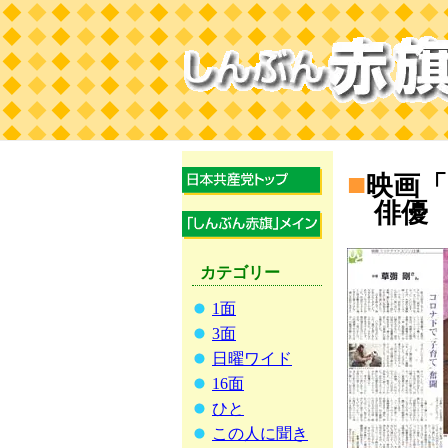
■
映画
俳優
カテゴリー
1面
3面
日曜ワイド
16面
ひと
この人に聞き