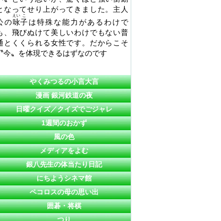
となってせり上がってきました。主人
えい
こ
公の
咏
子
は特殊な能力があるわけで
も、飛びぬけて美しいわけでもない普
通とくくられる女性です。だからこそ
〝今〟を体現できるはずなのです
やくみつるの小言大言
漫画 銀河鉄道の夜
日曜クイズ／クイズでごジャレ
1週間のおかず
風の色
メディアをよむ
銀八先生の体当たり日記
にちようシネマ館
ペコロスの母の思い出
囲碁・将棋
つり