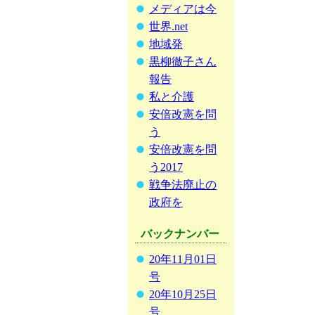
メディアは今
世界.net
地域発
黒柳徹子さん
報告
私と介護
安倍改憲を問
う
安倍改憲を問
う2017
戦争法廃止の
政府を
バックナンバー
20年11月01日
号
20年10月25日
号