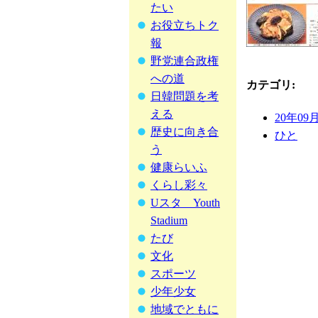
たい
お役立ちトク
報
野党連合政権
への道
カテゴリ
:
日韓問題を考
える
20年09
歴史に向き合
ひと
う
健康らいふ
くらし彩々
Uスタ Youth
Stadium
たび
文化
スポーツ
少年少女
地域でともに