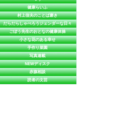
健康らいふ
村上信夫のことば磨き
だらだらしゃべろうジェンダーな日々
ごぼう先生のおとなの健康体操
小さな花のある幸せ
手作り菜園
写真連載
NEWディスク
赤旗相談
読者の文芸