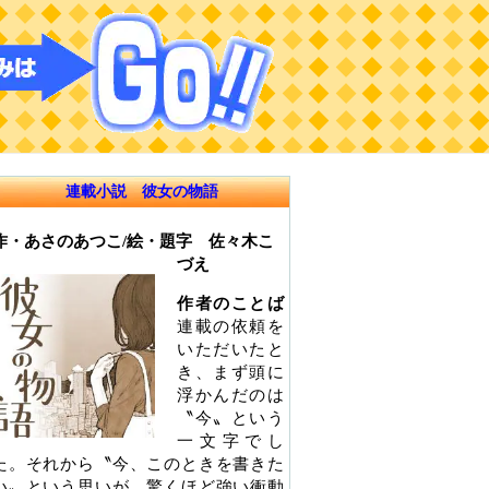
連載小説 彼女の物語
作・あさのあつこ/絵・題字 佐々木こ
づえ
作者のことば
連載の依頼を
いただいたと
き、まず頭に
浮かんだのは
〝今〟という
一文字でし
た。それから〝今、このときを書きた
い〟という思いが、驚くほど強い衝動