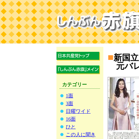
■
新国立
元バ
カテゴリー
1面
3面
日曜ワイド
16面
ひと
この人に聞き