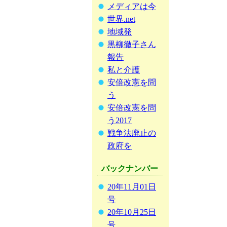
メディアは今
世界.net
地域発
黒柳徹子さん
報告
私と介護
安倍改憲を問
う
安倍改憲を問
う2017
戦争法廃止の
政府を
バックナンバー
20年11月01日
号
20年10月25日
号