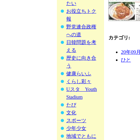
たい
お役立ちトク
報
野党連合政権
への道
カテゴリ
:
日韓問題を考
える
20年09
歴史に向き合
ひと
う
健康らいふ
くらし彩々
Uスタ Youth
Stadium
たび
文化
スポーツ
少年少女
地域でともに