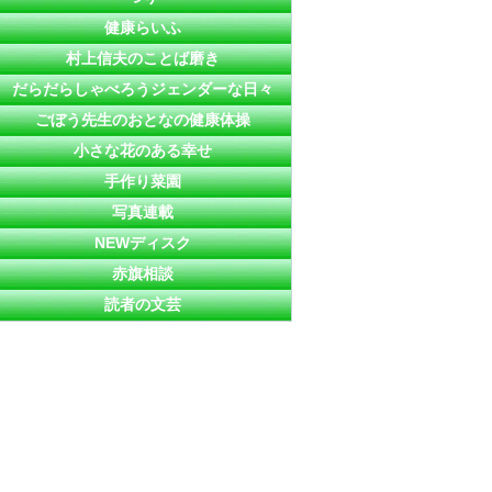
健康らいふ
村上信夫のことば磨き
だらだらしゃべろうジェンダーな日々
ごぼう先生のおとなの健康体操
小さな花のある幸せ
手作り菜園
写真連載
NEWディスク
赤旗相談
読者の文芸