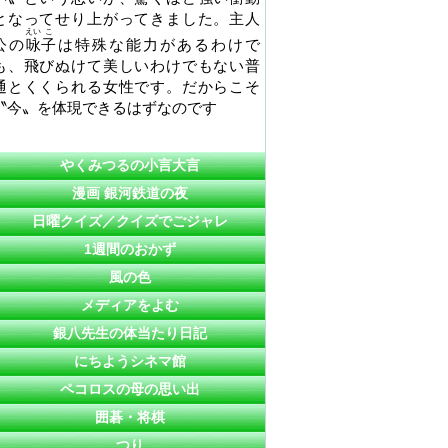
となってせり上がってきました。主人
えい
こ
公の
咏
子
は特殊な能力があるわけで
も、飛びぬけて美しいわけでもない普
通とくくられる女性です。だからこそ
〝今〟を体現できるはずなのです
やくみつるの小言大言
漫画 銀河鉄道の夜
日曜クイズ／クイズでごジャレ
1週間のおかず
風の色
メディアをよむ
銀八先生の体当たり日記
にちようシネマ館
ペコロスの母の思い出
囲碁・将棋
つり