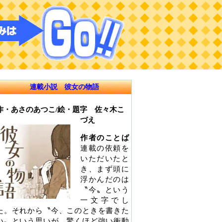
連載小説 彼女の物語
作・あさのあつこ/絵・題字 佐々木こ
づえ
作者のことば
連載の依頼を
いただいたと
き、まず頭に
浮かんだのは
〝今〟という
一文字でし
た。それから〝今、このときを書きた
い〟という思いが、驚くほど強い衝動