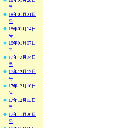
18年01月28日
号
18年01月21日
号
18年01月14日
号
18年01月07日
号
17年12月24日
号
17年12月17日
号
17年12月10日
号
17年12月03日
号
17年11月26日
号