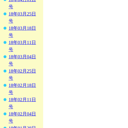
号
18年03月25日
号
18年03月18日
号
18年03月11日
号
18年03月04日
号
18年02月25日
号
18年02月18日
号
18年02月11日
号
18年02月04日
号