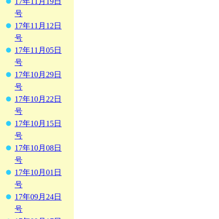
17年11月19日
号
17年11月12日
号
17年11月05日
号
17年10月29日
号
17年10月22日
号
17年10月15日
号
17年10月08日
号
17年10月01日
号
17年09月24日
号