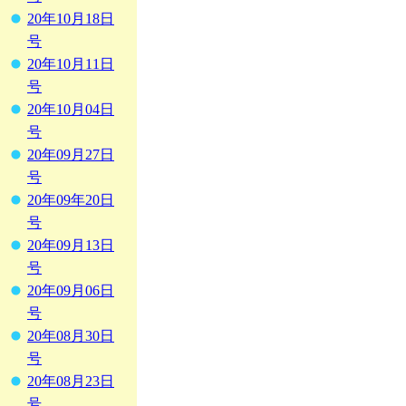
20年10月18日
号
20年10月11日
号
20年10月04日
号
20年09月27日
号
20年09年20日
号
20年09月13日
号
20年09月06日
号
20年08月30日
号
20年08月23日
号