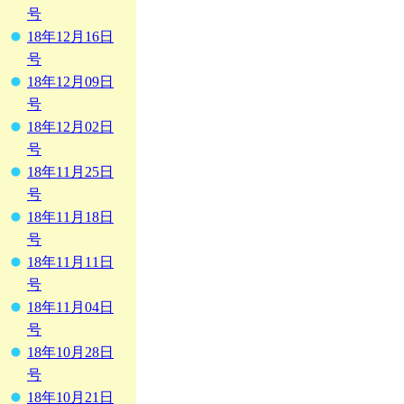
号
18年12月16日
号
18年12月09日
号
18年12月02日
号
18年11月25日
号
18年11月18日
号
18年11月11日
号
18年11月04日
号
18年10月28日
号
18年10月21日