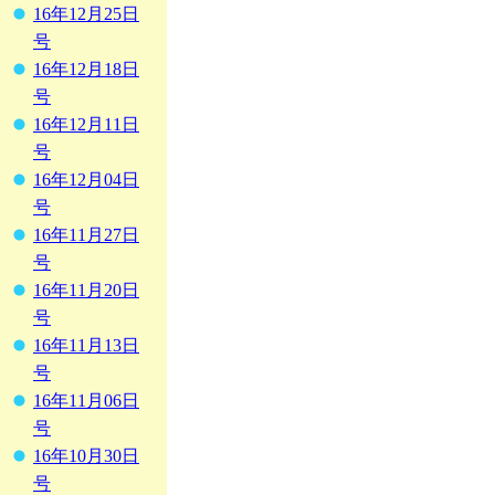
16年12月25日
号
16年12月18日
号
16年12月11日
号
16年12月04日
号
16年11月27日
号
16年11月20日
号
16年11月13日
号
16年11月06日
号
16年10月30日
号