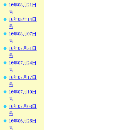
16年08月21日
号
16年08年14日
号
16年08月07日
号
16年07月31日
号
16年07月24日
号
16年07月17日
号
16年07月10日
号
16年07月03日
号
16年06月26日
号