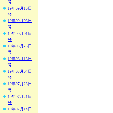
号
19年09月15日
号
19年09月08日
号
19年09月01日
号
19年08月25日
号
19年08月18日
号
19年08月04日
号
19年07月28日
号
19年07月21日
号
19年07月14日