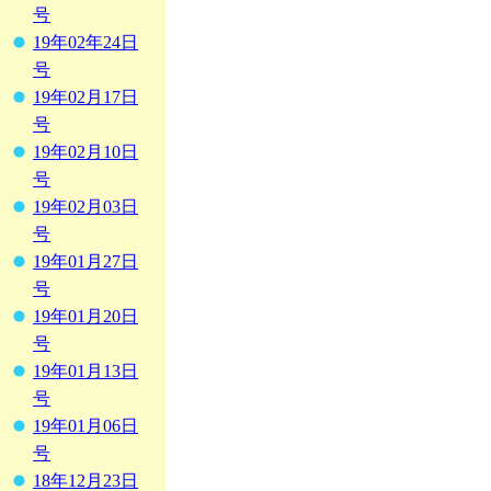
号
19年02年24日
号
19年02月17日
号
19年02月10日
号
19年02月03日
号
19年01月27日
号
19年01月20日
号
19年01月13日
号
19年01月06日
号
18年12月23日