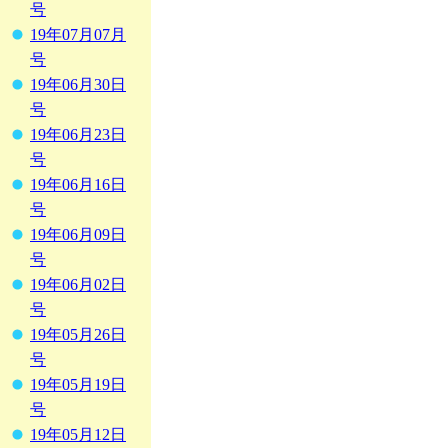
号
19年07月07月
号
19年06月30日
号
19年06月23日
号
19年06月16日
号
19年06月09日
号
19年06月02日
号
19年05月26日
号
19年05月19日
号
19年05月12日