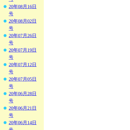
20年08月16日
号
20年08月02日
号
20年07月26日
号
20年07月19日
号
20年07月12日
号
20年07月05日
号
20年06月28日
号
20年06月21日
号
20年06月14日
号