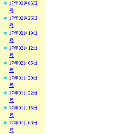
17年03月05日
号
17年02月26日
号
17年02月19日
号
17年02月12日
号
17年02月05日
号
17年01月29日
号
17年01月22日
号
17年01月15日
号
17年01月08日
号