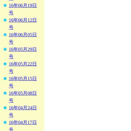
16年06月19日
号
16年06月12日
号
16年06月05日
号
16年05月29日
号
16年05月22日
号
16年05月15日
号
16年05月08日
号
16年04月24日
号
16年04月17日
号