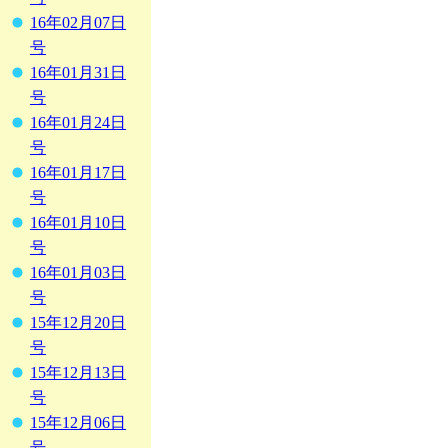
16年02月07日
号
16年01月31日
号
16年01月24日
号
16年01月17日
号
16年01月10日
号
16年01月03日
号
15年12月20日
号
15年12月13日
号
15年12月06日
号