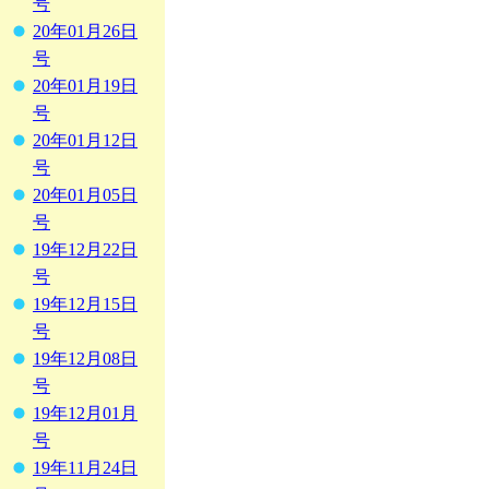
号
20年01月26日
号
20年01月19日
号
20年01月12日
号
20年01月05日
号
19年12月22日
号
19年12月15日
号
19年12月08日
号
19年12月01月
号
19年11月24日