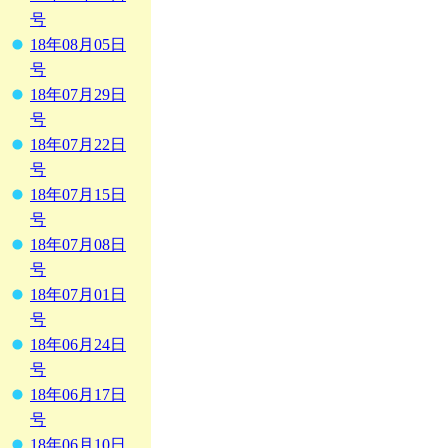
号
18年08月05日
号
18年07月29日
号
18年07月22日
号
18年07月15日
号
18年07月08日
号
18年07月01日
号
18年06月24日
号
18年06月17日
号
18年06月10日