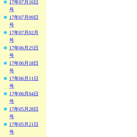
17年07月16日
号
17年07月09日
号
17年07月02月
号
17年06月25日
号
17年06月18日
号
17年06月11日
号
17年06月04日
号
17年05月28日
号
17年05月21日
号