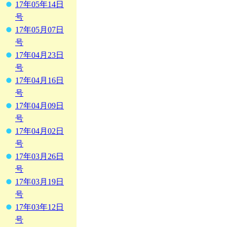
17年05年14日
号
17年05月07日
号
17年04月23日
号
17年04月16日
号
17年04月09日
号
17年04月02日
号
17年03月26日
号
17年03月19日
号
17年03年12日
号