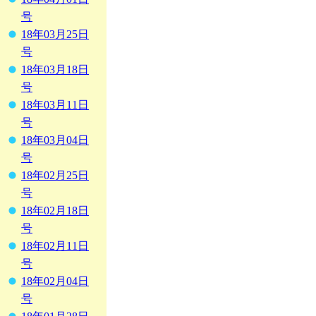
号
18年03月25日
号
18年03月18日
号
18年03月11日
号
18年03月04日
号
18年02月25日
号
18年02月18日
号
18年02月11日
号
18年02月04日
号