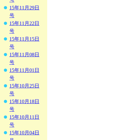
15年11月29日
号
15年11月22日
号
15年11月15日
号
15年11月08日
号
15年11月01日
号
15年10月25日
号
15年10月18日
号
15年10月11日
号
15年10月04日