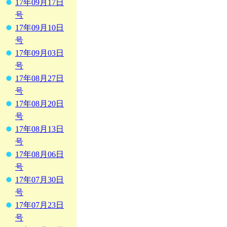
17年09月17日
号
17年09月10日
号
17年09月03日
号
17年08月27日
号
17年08月20日
号
17年08月13日
号
17年08月06日
号
17年07月30日
号
17年07月23日
号