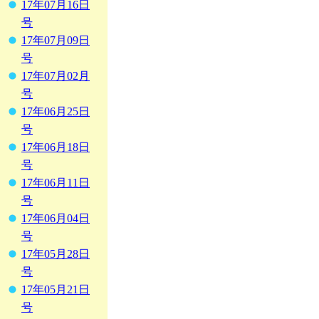
17年07月16日
号
17年07月09日
号
17年07月02月
号
17年06月25日
号
17年06月18日
号
17年06月11日
号
17年06月04日
号
17年05月28日
号
17年05月21日
号