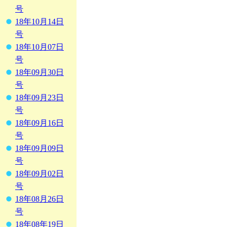
号
18年10月14日
号
18年10月07日
号
18年09月30日
号
18年09月23日
号
18年09月16日
号
18年09月09日
号
18年09月02日
号
18年08月26日
号
18年08年19日