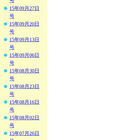
号
15年09月27日
号
15年09月20日
号
15年09月13日
号
15年09月06日
号
15年08月30日
号
15年08月23日
号
15年08月16日
号
15年08月02日
号
15年07月26日