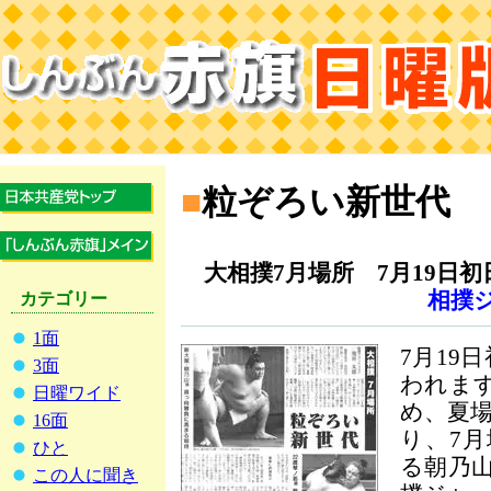
■
粒ぞろい新世代
大相撲7月場所 7月19日初
相撲
カテゴリー
1面
7月19
3面
われま
日曜ワイド
め、夏
16面
り、7
ひと
る朝乃
この人に聞き