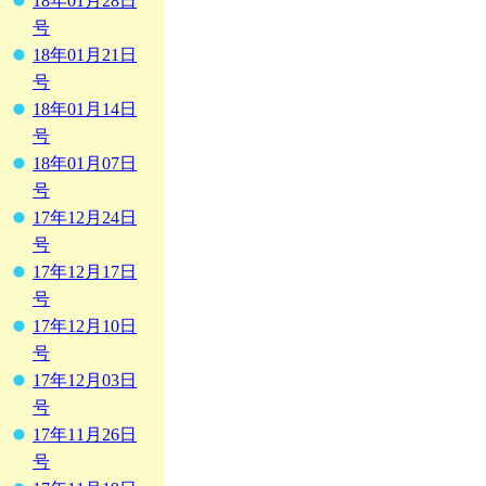
18年01月28日
号
18年01月21日
号
18年01月14日
号
18年01月07日
号
17年12月24日
号
17年12月17日
号
17年12月10日
号
17年12月03日
号
17年11月26日
号