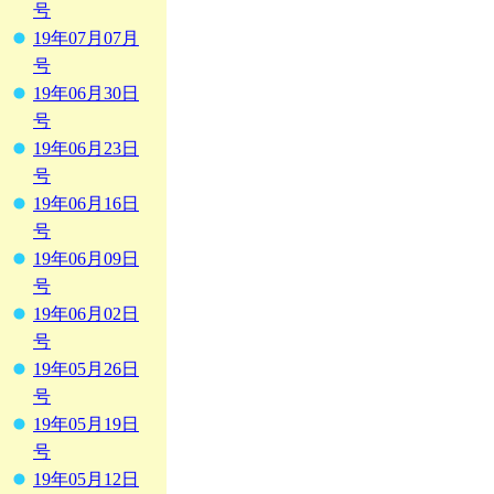
号
19年07月07月
号
19年06月30日
号
19年06月23日
号
19年06月16日
号
19年06月09日
号
19年06月02日
号
19年05月26日
号
19年05月19日
号
19年05月12日