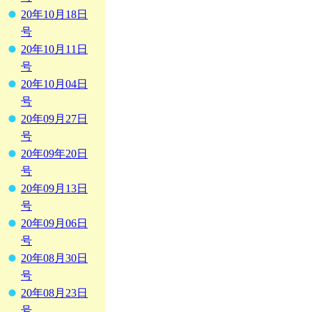
20年10月18日
号
20年10月11日
号
20年10月04日
号
20年09月27日
号
20年09年20日
号
20年09月13日
号
20年09月06日
号
20年08月30日
号
20年08月23日
号