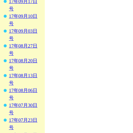
17年09月17日
号
17年09月10日
号
17年09月03日
号
17年08月27日
号
17年08月20日
号
17年08月13日
号
17年08月06日
号
17年07月30日
号
17年07月23日
号