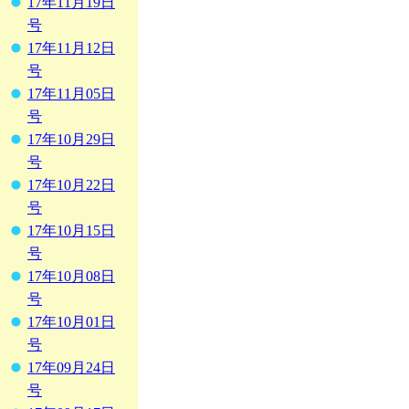
17年11月19日
号
17年11月12日
号
17年11月05日
号
17年10月29日
号
17年10月22日
号
17年10月15日
号
17年10月08日
号
17年10月01日
号
17年09月24日
号