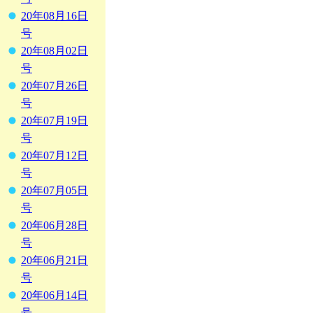
20年08月16日
号
20年08月02日
号
20年07月26日
号
20年07月19日
号
20年07月12日
号
20年07月05日
号
20年06月28日
号
20年06月21日
号
20年06月14日
号