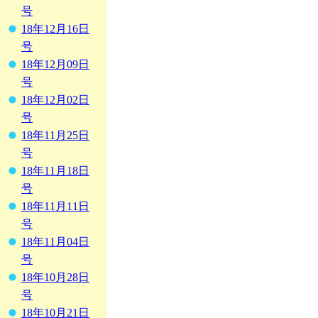
号
18年12月16日
号
18年12月09日
号
18年12月02日
号
18年11月25日
号
18年11月18日
号
18年11月11日
号
18年11月04日
号
18年10月28日
号
18年10月21日