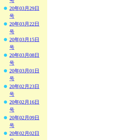
号
20年03月29日
号
20年03月22日
号
20年03月15日
号
20年03月08日
号
20年03月01日
号
20年02月23日
号
20年02月16日
号
20年02月09日
号
20年02月02日