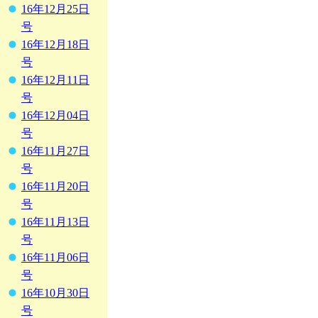
16年12月25日
号
16年12月18日
号
16年12月11日
号
16年12月04日
号
16年11月27日
号
16年11月20日
号
16年11月13日
号
16年11月06日
号
16年10月30日
号