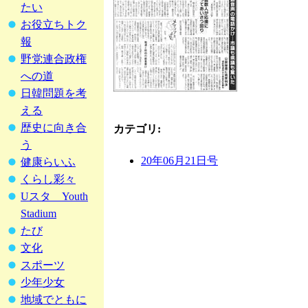
たい
お役立ちトク
報
野党連合政権
への道
日韓問題を考
える
歴史に向き合
カテゴリ
:
う
20年06月21日号
健康らいふ
くらし彩々
Uスタ Youth
Stadium
たび
文化
スポーツ
少年少女
地域でともに