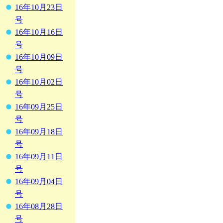
16年10月23日
号
16年10月16日
号
16年10月09日
号
16年10月02日
号
16年09月25日
号
16年09月18日
号
16年09月11日
号
16年09月04日
号
16年08月28日
号