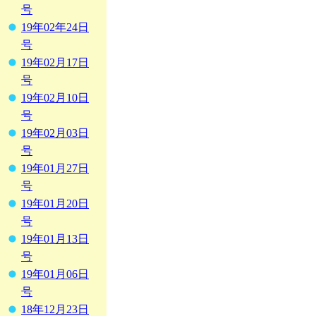
号
19年02年24日
号
19年02月17日
号
19年02月10日
号
19年02月03日
号
19年01月27日
号
19年01月20日
号
19年01月13日
号
19年01月06日
号
18年12月23日