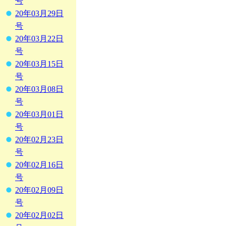
号
20年03月29日
号
20年03月22日
号
20年03月15日
号
20年03月08日
号
20年03月01日
号
20年02月23日
号
20年02月16日
号
20年02月09日
号
20年02月02日