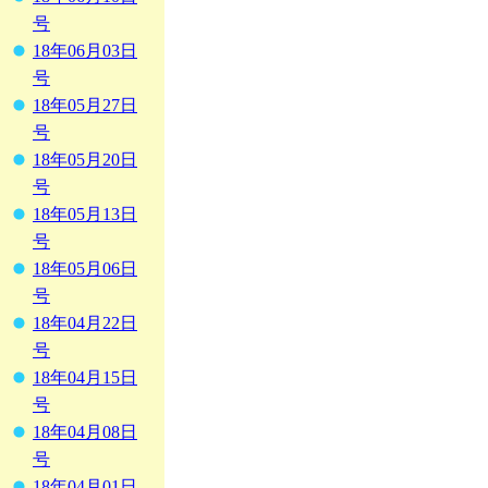
号
18年06月03日
号
18年05月27日
号
18年05月20日
号
18年05月13日
号
18年05月06日
号
18年04月22日
号
18年04月15日
号
18年04月08日
号
18年04月01日