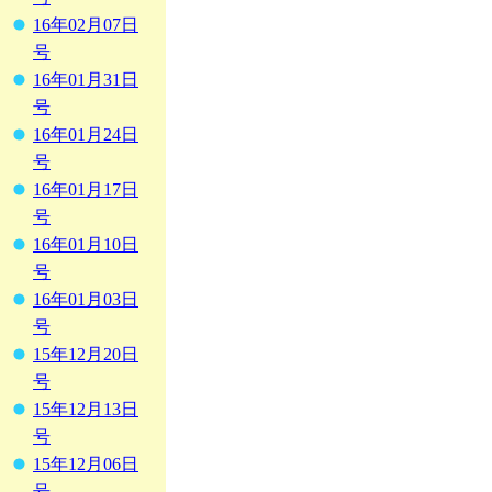
16年02月07日
号
16年01月31日
号
16年01月24日
号
16年01月17日
号
16年01月10日
号
16年01月03日
号
15年12月20日
号
15年12月13日
号
15年12月06日
号