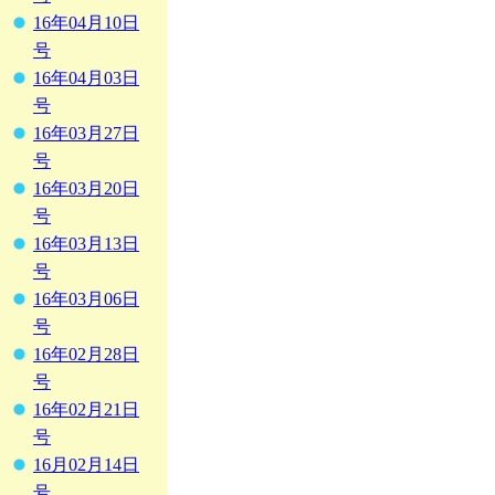
16年04月10日
号
16年04月03日
号
16年03月27日
号
16年03月20日
号
16年03月13日
号
16年03月06日
号
16年02月28日
号
16年02月21日
号
16月02月14日
号