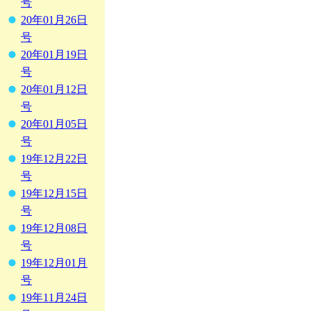
号
20年01月26日
号
20年01月19日
号
20年01月12日
号
20年01月05日
号
19年12月22日
号
19年12月15日
号
19年12月08日
号
19年12月01月
号
19年11月24日