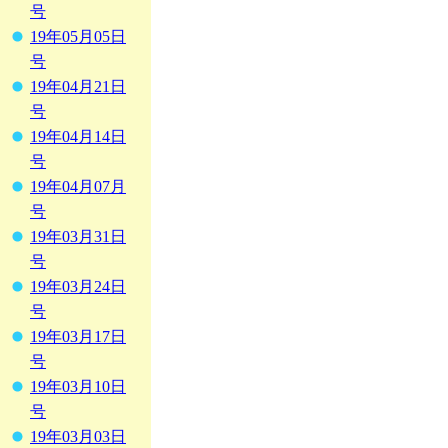
号
19年05月05日
号
19年04月21日
号
19年04月14日
号
19年04月07月
号
19年03月31日
号
19年03月24日
号
19年03月17日
号
19年03月10日
号
19年03月03日