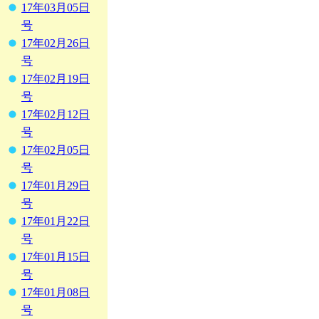
17年03月05日
号
17年02月26日
号
17年02月19日
号
17年02月12日
号
17年02月05日
号
17年01月29日
号
17年01月22日
号
17年01月15日
号
17年01月08日
号