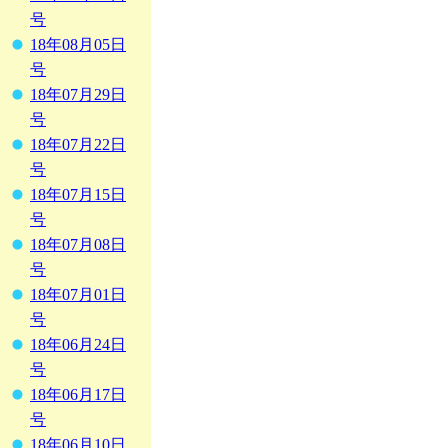
号
18年08月05日
号
18年07月29日
号
18年07月22日
号
18年07月15日
号
18年07月08日
号
18年07月01日
号
18年06月24日
号
18年06月17日
号
18年06月10日