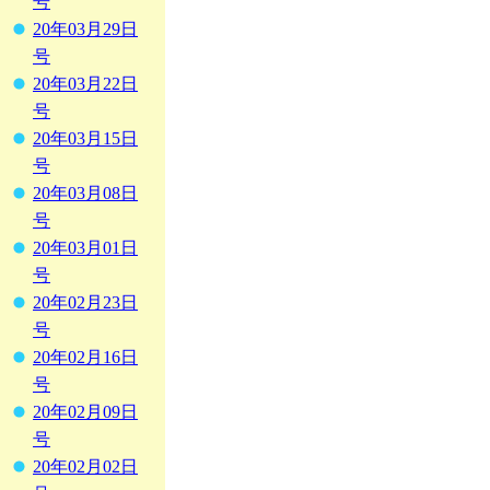
号
20年03月29日
号
20年03月22日
号
20年03月15日
号
20年03月08日
号
20年03月01日
号
20年02月23日
号
20年02月16日
号
20年02月09日
号
20年02月02日