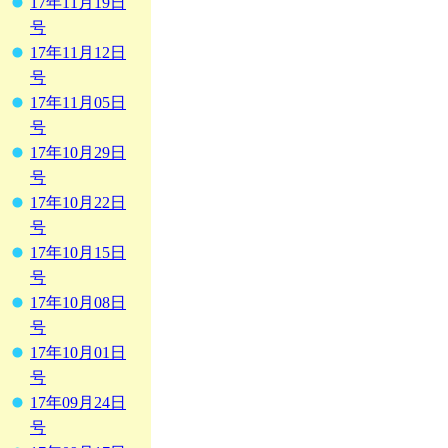
17年11月19日
号
17年11月12日
号
17年11月05日
号
17年10月29日
号
17年10月22日
号
17年10月15日
号
17年10月08日
号
17年10月01日
号
17年09月24日
号