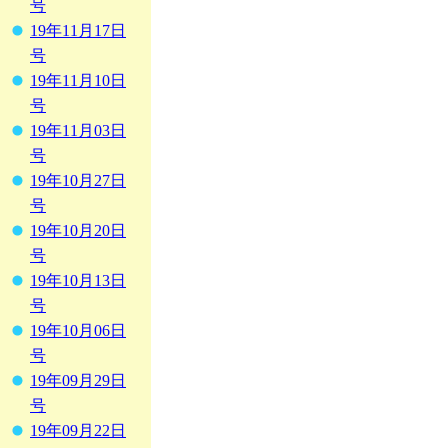
号
19年11月17日
号
19年11月10日
号
19年11月03日
号
19年10月27日
号
19年10月20日
号
19年10月13日
号
19年10月06日
号
19年09月29日
号
19年09月22日