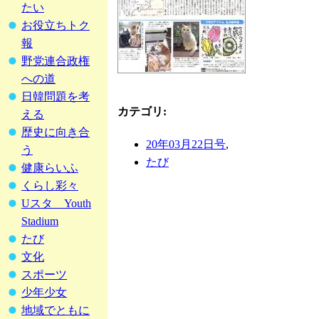
たい
お役立ちトク
報
野党連合政権
への道
日韓問題を考
カテゴリ
:
える
歴史に向き合
20年03月22日号
,
う
たび
健康らいふ
くらし彩々
Uスタ Youth
Stadium
たび
文化
スポーツ
少年少女
地域でともに