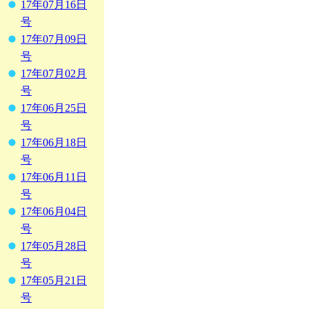
17年07月16日
号
17年07月09日
号
17年07月02月
号
17年06月25日
号
17年06月18日
号
17年06月11日
号
17年06月04日
号
17年05月28日
号
17年05月21日
号