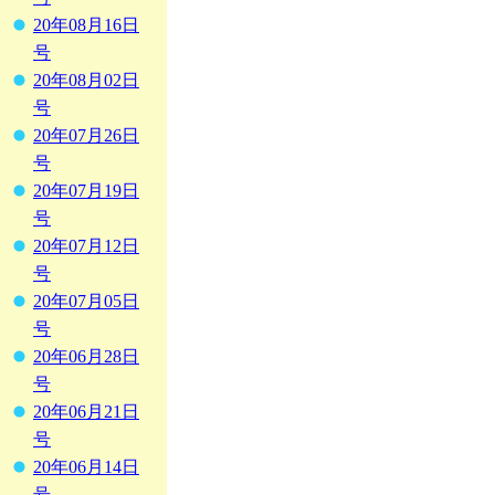
20年08月16日
号
20年08月02日
号
20年07月26日
号
20年07月19日
号
20年07月12日
号
20年07月05日
号
20年06月28日
号
20年06月21日
号
20年06月14日
号