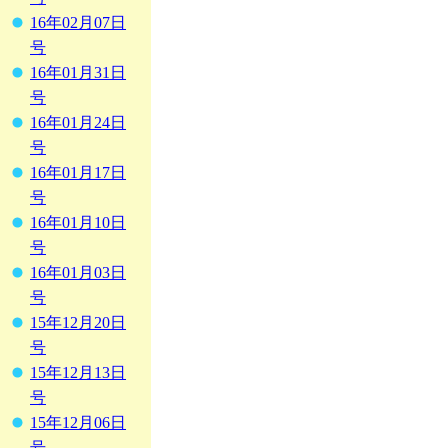
16年02月07日
号
16年01月31日
号
16年01月24日
号
16年01月17日
号
16年01月10日
号
16年01月03日
号
15年12月20日
号
15年12月13日
号
15年12月06日
号