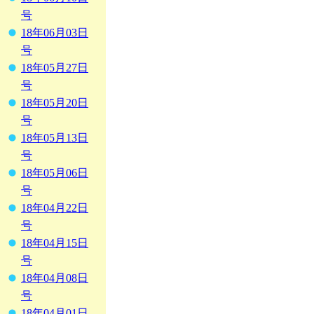
号
18年06月03日
号
18年05月27日
号
18年05月20日
号
18年05月13日
号
18年05月06日
号
18年04月22日
号
18年04月15日
号
18年04月08日
号
18年04月01日