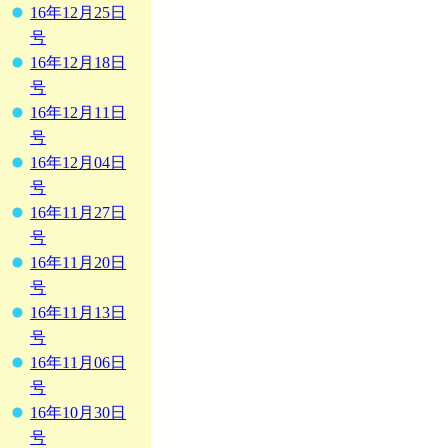
16年12月25日
号
16年12月18日
号
16年12月11日
号
16年12月04日
号
16年11月27日
号
16年11月20日
号
16年11月13日
号
16年11月06日
号
16年10月30日
号