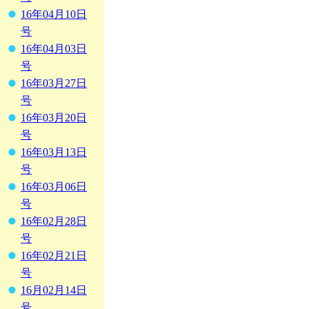
16年04月10日
号
16年04月03日
号
16年03月27日
号
16年03月20日
号
16年03月13日
号
16年03月06日
号
16年02月28日
号
16年02月21日
号
16月02月14日
号