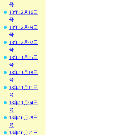
号
18年12月16日
号
18年12月09日
号
18年12月02日
号
18年11月25日
号
18年11月18日
号
18年11月11日
号
18年11月04日
号
18年10月28日
号
18年10月21日