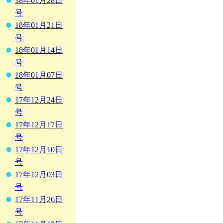
18年01月28日
号
18年01月21日
号
18年01月14日
号
18年01月07日
号
17年12月24日
号
17年12月17日
号
17年12月10日
号
17年12月03日
号
17年11月26日
号