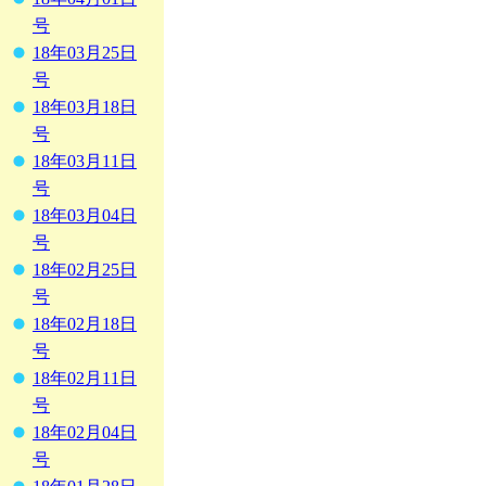
号
18年03月25日
号
18年03月18日
号
18年03月11日
号
18年03月04日
号
18年02月25日
号
18年02月18日
号
18年02月11日
号
18年02月04日
号