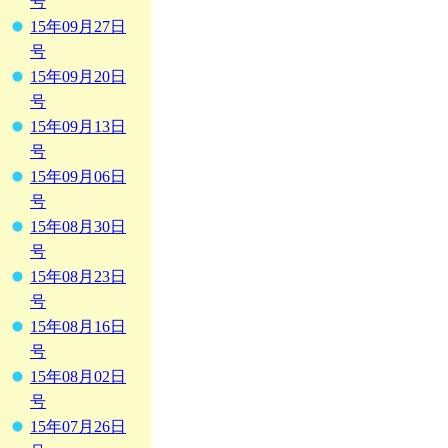
号
15年09月27日
号
15年09月20日
号
15年09月13日
号
15年09月06日
号
15年08月30日
号
15年08月23日
号
15年08月16日
号
15年08月02日
号
15年07月26日