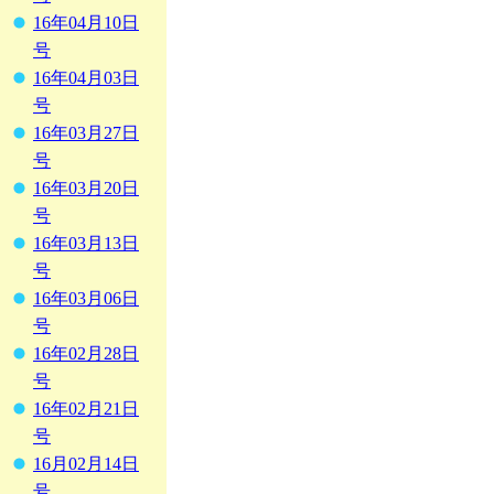
16年04月10日
号
16年04月03日
号
16年03月27日
号
16年03月20日
号
16年03月13日
号
16年03月06日
号
16年02月28日
号
16年02月21日
号
16月02月14日
号