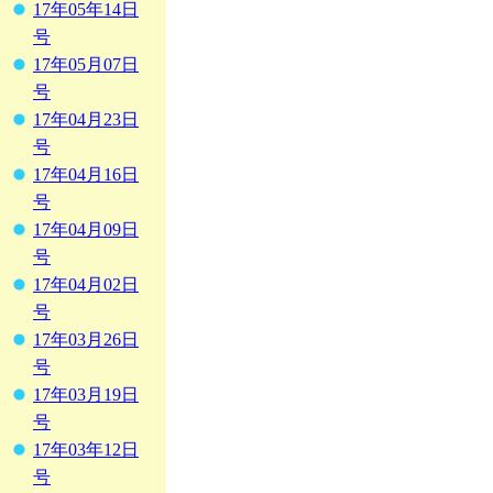
17年05年14日
号
17年05月07日
号
17年04月23日
号
17年04月16日
号
17年04月09日
号
17年04月02日
号
17年03月26日
号
17年03月19日
号
17年03年12日
号