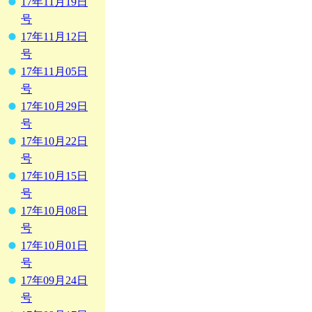
17年11月19日
号
17年11月12日
号
17年11月05日
号
17年10月29日
号
17年10月22日
号
17年10月15日
号
17年10月08日
号
17年10月01日
号
17年09月24日
号