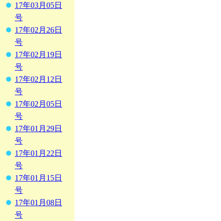
17年03月05日
号
17年02月26日
号
17年02月19日
号
17年02月12日
号
17年02月05日
号
17年01月29日
号
17年01月22日
号
17年01月15日
号
17年01月08日
号