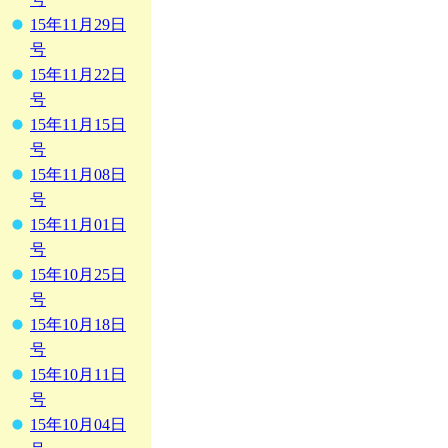
15年11月29日
号
15年11月22日
号
15年11月15日
号
15年11月08日
号
15年11月01日
号
15年10月25日
号
15年10月18日
号
15年10月11日
号
15年10月04日