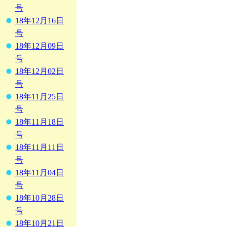
号
18年12月16日
号
18年12月09日
号
18年12月02日
号
18年11月25日
号
18年11月18日
号
18年11月11日
号
18年11月04日
号
18年10月28日
号
18年10月21日