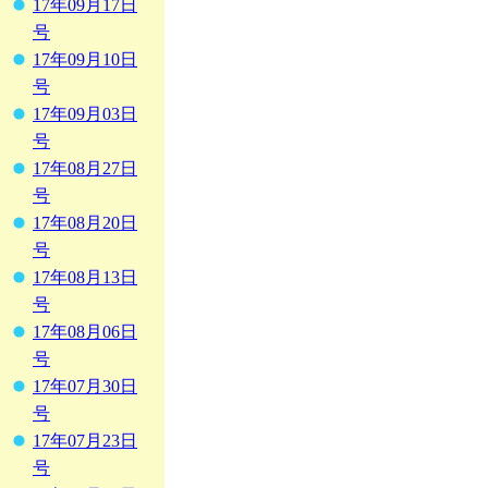
17年09月17日
号
17年09月10日
号
17年09月03日
号
17年08月27日
号
17年08月20日
号
17年08月13日
号
17年08月06日
号
17年07月30日
号
17年07月23日
号