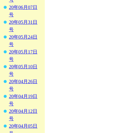
20年06月07日
号
20年05月31日
号
20年05月24日
号
20年05月17日
号
20年05月10日
号
20年04月26日
号
20年04月19日
号
20年04月12日
号
20年04月05日