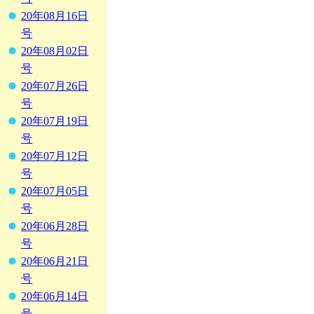
20年08月16日
号
20年08月02日
号
20年07月26日
号
20年07月19日
号
20年07月12日
号
20年07月05日
号
20年06月28日
号
20年06月21日
号
20年06月14日
号