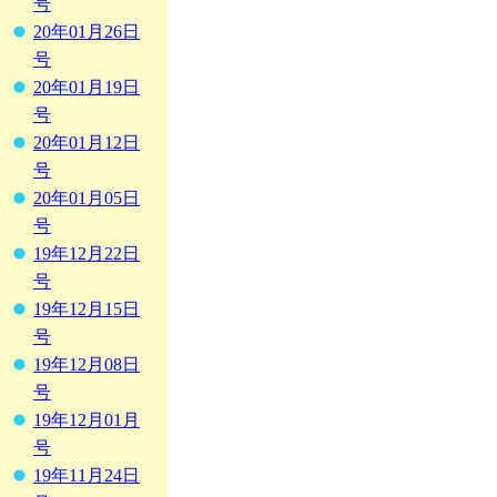
号
20年01月26日
号
20年01月19日
号
20年01月12日
号
20年01月05日
号
19年12月22日
号
19年12月15日
号
19年12月08日
号
19年12月01月
号
19年11月24日