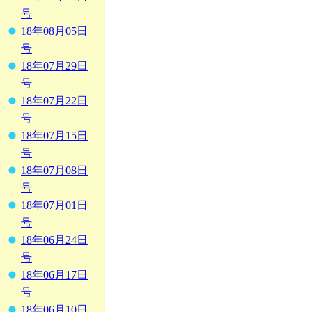
号
18年08月05日
号
18年07月29日
号
18年07月22日
号
18年07月15日
号
18年07月08日
号
18年07月01日
号
18年06月24日
号
18年06月17日
号
18年06月10日