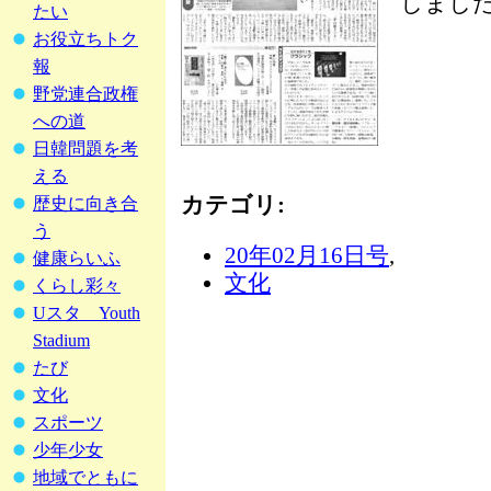
しました
たい
お役立ちトク
報
野党連合政権
への道
日韓問題を考
える
カテゴリ
:
歴史に向き合
う
20年02月16日号
,
健康らいふ
文化
くらし彩々
Uスタ Youth
Stadium
たび
文化
スポーツ
少年少女
地域でともに