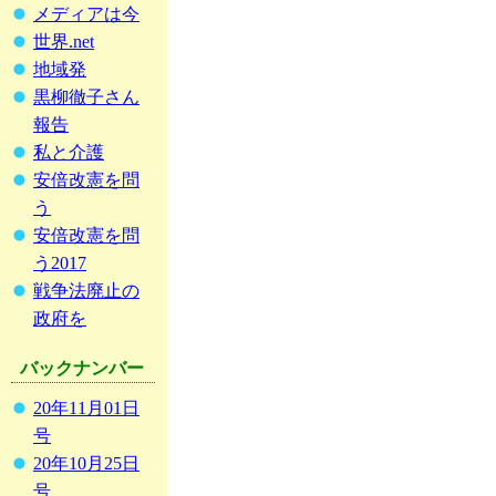
メディアは今
世界.net
地域発
黒柳徹子さん
報告
私と介護
安倍改憲を問
う
安倍改憲を問
う2017
戦争法廃止の
政府を
バックナンバー
20年11月01日
号
20年10月25日
号