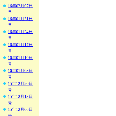
16年02月07日
号
16年01月31日
号
16年01月24日
号
16年01月17日
号
16年01月10日
号
16年01月03日
号
15年12月20日
号
15年12月13日
号
15年12月06日
号