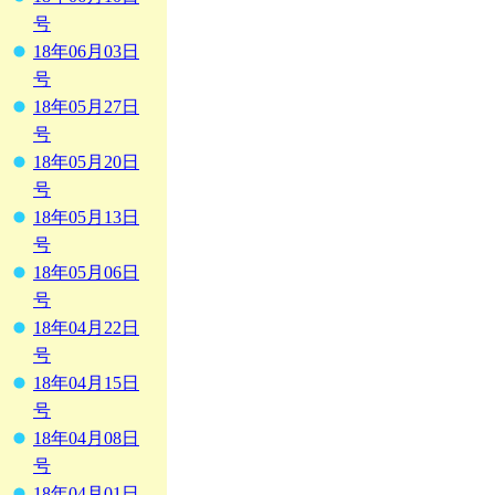
号
18年06月03日
号
18年05月27日
号
18年05月20日
号
18年05月13日
号
18年05月06日
号
18年04月22日
号
18年04月15日
号
18年04月08日
号
18年04月01日