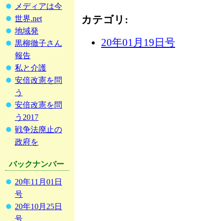
メディアは今
カテゴリ
:
世界.net
地域発
20年01月19日号
黒柳徹子さん
報告
私と介護
安倍改憲を問
う
安倍改憲を問
う2017
戦争法廃止の
政府を
バックナンバー
20年11月01日
号
20年10月25日
号