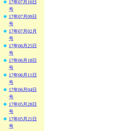
17年07月16日
号
17年07月09日
号
17年07月02月
号
17年06月25日
号
17年06月18日
号
17年06月11日
号
17年06月04日
号
17年05月28日
号
17年05月21日
号