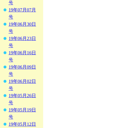
号
19年07月07月
号
19年06月30日
号
19年06月23日
号
19年06月16日
号
19年06月09日
号
19年06月02日
号
19年05月26日
号
19年05月19日
号
19年05月12日