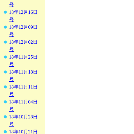
号
18年12月16日
号
18年12月09日
号
18年12月02日
号
18年11月25日
号
18年11月18日
号
18年11月11日
号
18年11月04日
号
18年10月28日
号
18年10月21日