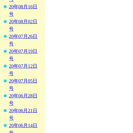
20年08月16日
号
20年08月02日
号
20年07月26日
号
20年07月19日
号
20年07月12日
号
20年07月05日
号
20年06月28日
号
20年06月21日
号
20年06月14日
号