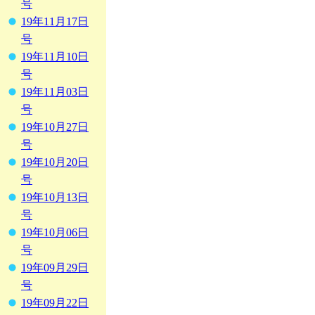
号
19年11月17日
号
19年11月10日
号
19年11月03日
号
19年10月27日
号
19年10月20日
号
19年10月13日
号
19年10月06日
号
19年09月29日
号
19年09月22日