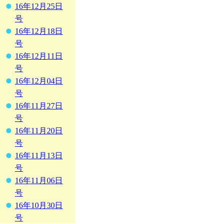
16年12月25日
号
16年12月18日
号
16年12月11日
号
16年12月04日
号
16年11月27日
号
16年11月20日
号
16年11月13日
号
16年11月06日
号
16年10月30日
号