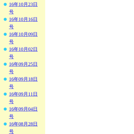
16年10月23日
号
16年10月16日
号
16年10月09日
号
16年10月02日
号
16年09月25日
号
16年09月18日
号
16年09月11日
号
16年09月04日
号
16年08月28日
号