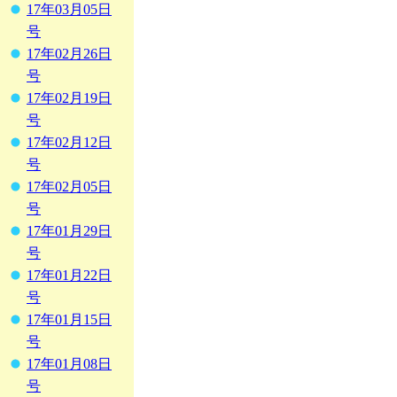
17年03月05日
号
17年02月26日
号
17年02月19日
号
17年02月12日
号
17年02月05日
号
17年01月29日
号
17年01月22日
号
17年01月15日
号
17年01月08日
号