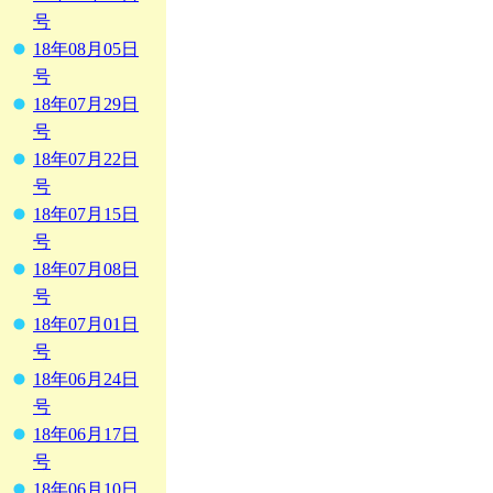
号
18年08月05日
号
18年07月29日
号
18年07月22日
号
18年07月15日
号
18年07月08日
号
18年07月01日
号
18年06月24日
号
18年06月17日
号
18年06月10日