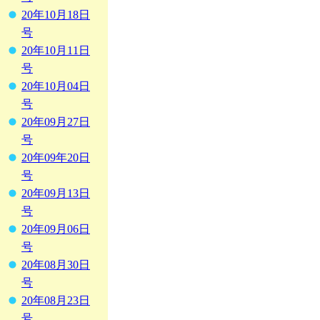
20年10月18日
号
20年10月11日
号
20年10月04日
号
20年09月27日
号
20年09年20日
号
20年09月13日
号
20年09月06日
号
20年08月30日
号
20年08月23日
号