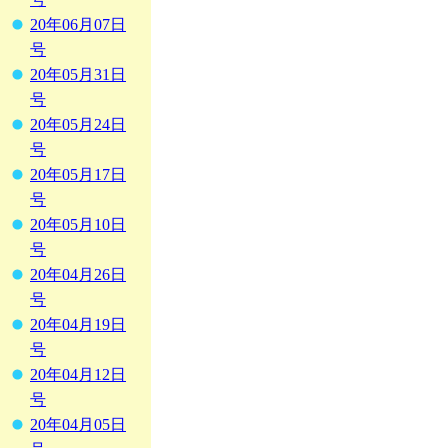
20年06月07日
号
20年05月31日
号
20年05月24日
号
20年05月17日
号
20年05月10日
号
20年04月26日
号
20年04月19日
号
20年04月12日
号
20年04月05日