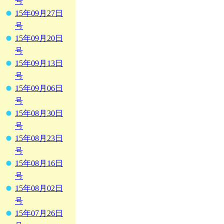
号
15年09月27日
号
15年09月20日
号
15年09月13日
号
15年09月06日
号
15年08月30日
号
15年08月23日
号
15年08月16日
号
15年08月02日
号
15年07月26日