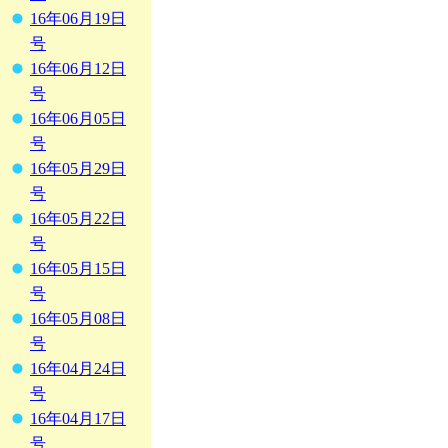
16年06月19日
号
16年06月12日
号
16年06月05日
号
16年05月29日
号
16年05月22日
号
16年05月15日
号
16年05月08日
号
16年04月24日
号
16年04月17日
号