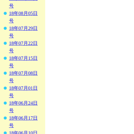
号
18年08月05日
号
18年07月29日
号
18年07月22日
号
18年07月15日
号
18年07月08日
号
18年07月01日
号
18年06月24日
号
18年06月17日
号
18年06月10日