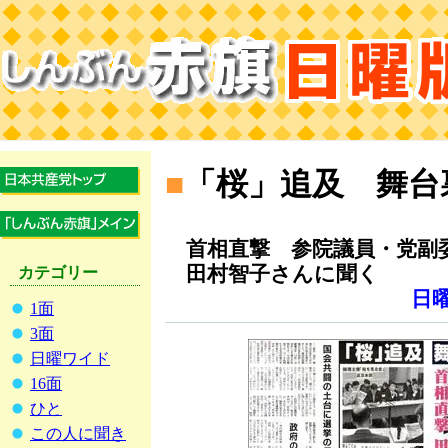
■
「桜」追及 舞台
首相直撃 参院議員・党副
田村智子さんに聞く
カテゴリー
日
1面
3面
日曜ワイド
16面
ひと
この人に聞き