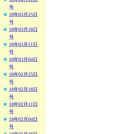
号
18年03月25日
号
18年03月18日
号
18年03月11日
号
18年03月04日
号
18年02月25日
号
18年02月18日
号
18年02月11日
号
18年02月04日
号