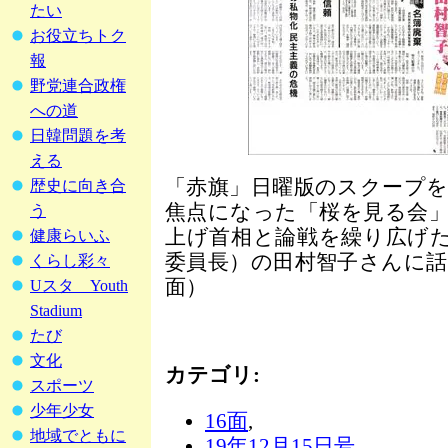
たい
お役立ちトク
報
野党連合政権
への道
日韓問題を考
える
「赤旗」日曜版のスクープ
歴史に向き合
焦点になった「桜を見る会
う
上げ首相と論戦を繰り広げ
健康らいふ
委員長）の田村智子さんに話を
くらし彩々
面）
Uスタ Youth
Stadium
たび
文化
カテゴリ
:
スポーツ
少年少女
16面
,
地域でともに
19年12月15日号