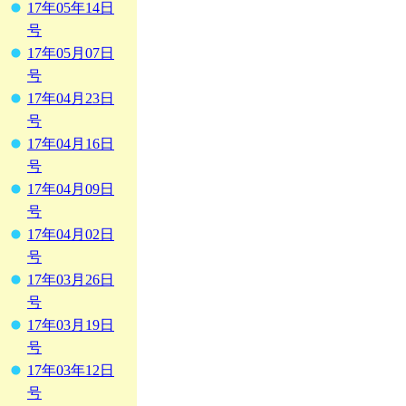
17年05年14日
号
17年05月07日
号
17年04月23日
号
17年04月16日
号
17年04月09日
号
17年04月02日
号
17年03月26日
号
17年03月19日
号
17年03年12日
号