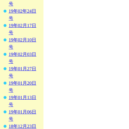
号
19年02年24日
号
19年02月17日
号
19年02月10日
号
19年02月03日
号
19年01月27日
号
19年01月20日
号
19年01月13日
号
19年01月06日
号
18年12月23日