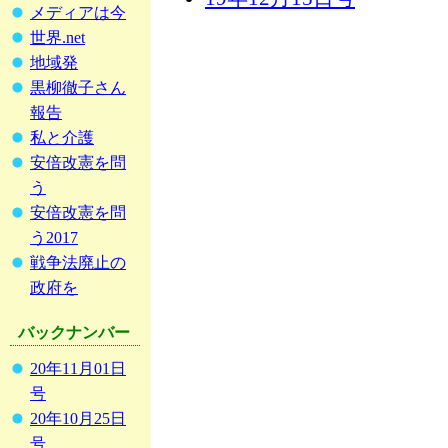
メディアは今
世界.net
地域発
黒柳徹子さん
報告
私と介護
安倍改憲を問
う
安倍改憲を問
う2017
戦争法廃止の
政府を
バックナンバー
20年11月01日
号
20年10月25日
号