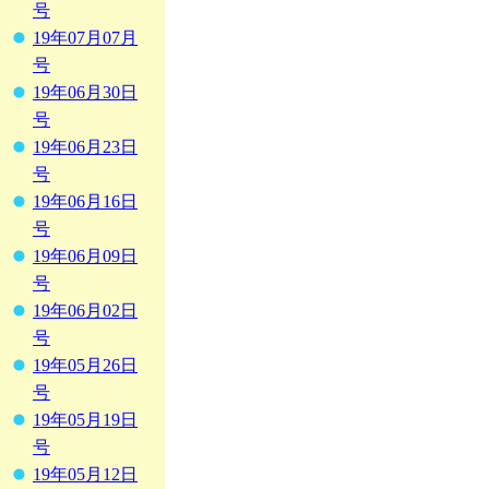
号
19年07月07月
号
19年06月30日
号
19年06月23日
号
19年06月16日
号
19年06月09日
号
19年06月02日
号
19年05月26日
号
19年05月19日
号
19年05月12日