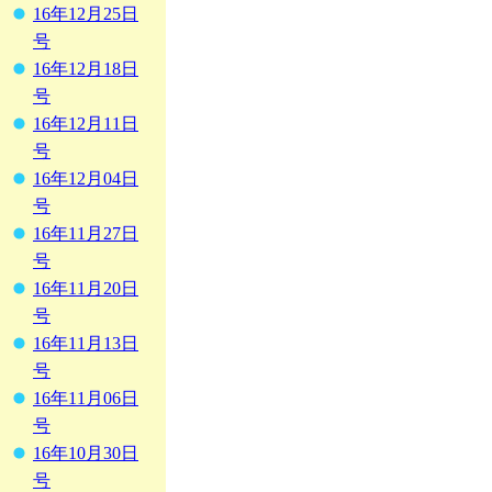
16年12月25日
号
16年12月18日
号
16年12月11日
号
16年12月04日
号
16年11月27日
号
16年11月20日
号
16年11月13日
号
16年11月06日
号
16年10月30日
号