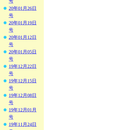
号
20年01月26日
号
20年01月19日
号
20年01月12日
号
20年01月05日
号
19年12月22日
号
19年12月15日
号
19年12月08日
号
19年12月01月
号
19年11月24日