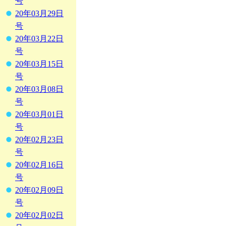
号
20年03月29日
号
20年03月22日
号
20年03月15日
号
20年03月08日
号
20年03月01日
号
20年02月23日
号
20年02月16日
号
20年02月09日
号
20年02月02日