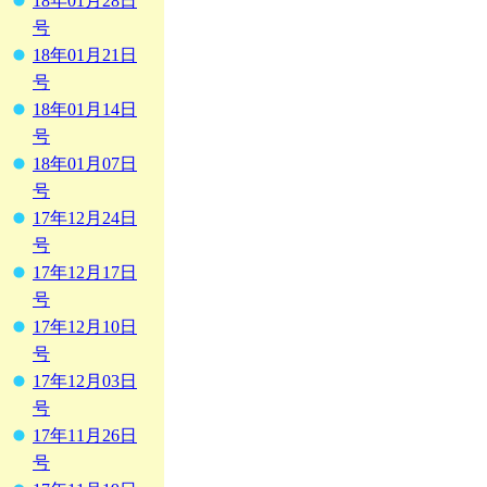
18年01月28日
号
18年01月21日
号
18年01月14日
号
18年01月07日
号
17年12月24日
号
17年12月17日
号
17年12月10日
号
17年12月03日
号
17年11月26日
号