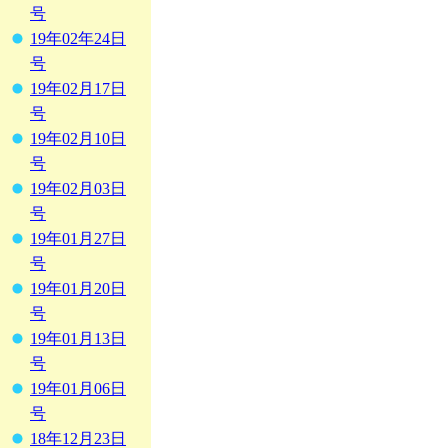
号
19年02年24日
号
19年02月17日
号
19年02月10日
号
19年02月03日
号
19年01月27日
号
19年01月20日
号
19年01月13日
号
19年01月06日
号
18年12月23日