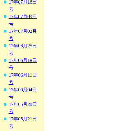
17年07月16日
号
17年07月09日
号
17年07月02月
号
17年06月25日
号
17年06月18日
号
17年06月11日
号
17年06月04日
号
17年05月28日
号
17年05月21日
号