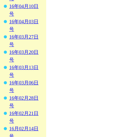
16年04月10日
号
16年04月03日
号
16年03月27日
号
16年03月20日
号
16年03月13日
号
16年03月06日
号
16年02月28日
号
16年02月21日
号
16月02月14日
号