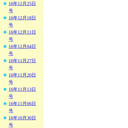
16年12月25日
号
16年12月18日
号
16年12月11日
号
16年12月04日
号
16年11月27日
号
16年11月20日
号
16年11月13日
号
16年11月06日
号
16年10月30日
号