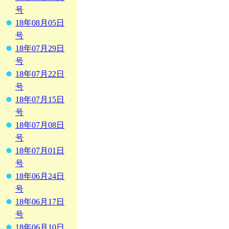
号
18年08月05日
号
18年07月29日
号
18年07月22日
号
18年07月15日
号
18年07月08日
号
18年07月01日
号
18年06月24日
号
18年06月17日
号
18年06月10日