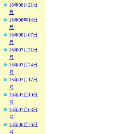
16年08月21日
号
16年08年14日
号
16年08月07日
号
16年07月31日
号
16年07月24日
号
16年07月17日
号
16年07月10日
号
16年07月03日
号
16年06月26日
号