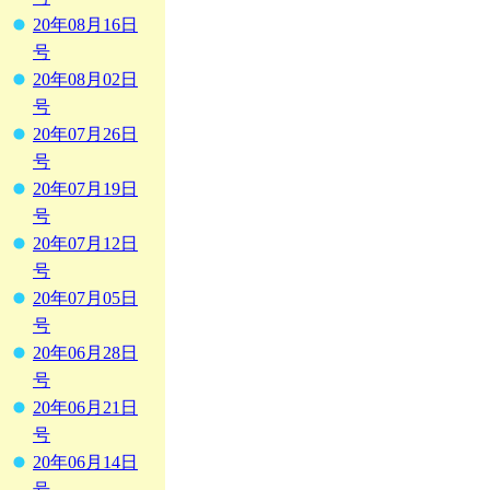
20年08月16日
号
20年08月02日
号
20年07月26日
号
20年07月19日
号
20年07月12日
号
20年07月05日
号
20年06月28日
号
20年06月21日
号
20年06月14日
号