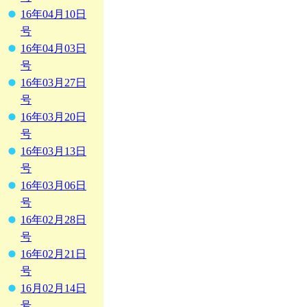
16年04月10日
号
16年04月03日
号
16年03月27日
号
16年03月20日
号
16年03月13日
号
16年03月06日
号
16年02月28日
号
16年02月21日
号
16月02月14日
号