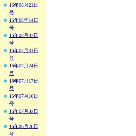
16年08月21日
号
16年08年14日
号
16年08月07日
号
16年07月31日
号
16年07月24日
号
16年07月17日
号
16年07月10日
号
16年07月03日
号
16年06月26日
号