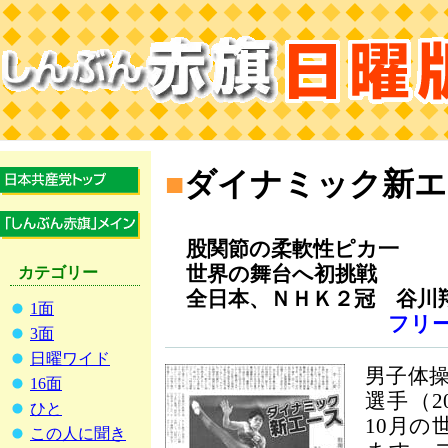
■
ダイナミック新エ
股関節の柔軟性ピカ一
世界の舞台へ初挑戦
カテゴリー
全日本、ＮＨＫ２冠 谷川
1面
フリ
3面
日曜ワイド
男子体
16面
選手（2
ひと
10月の
この人に聞き