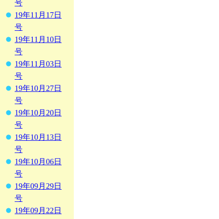
号
19年11月17日
号
19年11月10日
号
19年11月03日
号
19年10月27日
号
19年10月20日
号
19年10月13日
号
19年10月06日
号
19年09月29日
号
19年09月22日