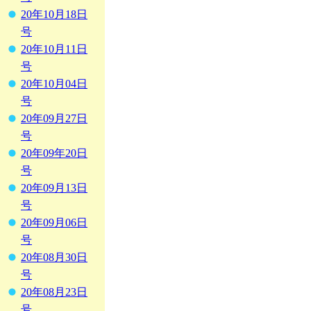
20年10月18日
号
20年10月11日
号
20年10月04日
号
20年09月27日
号
20年09年20日
号
20年09月13日
号
20年09月06日
号
20年08月30日
号
20年08月23日
号