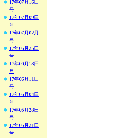
17年07月16日
号
17年07月09日
号
17年07月02月
号
17年06月25日
号
17年06月18日
号
17年06月11日
号
17年06月04日
号
17年05月28日
号
17年05月21日
号