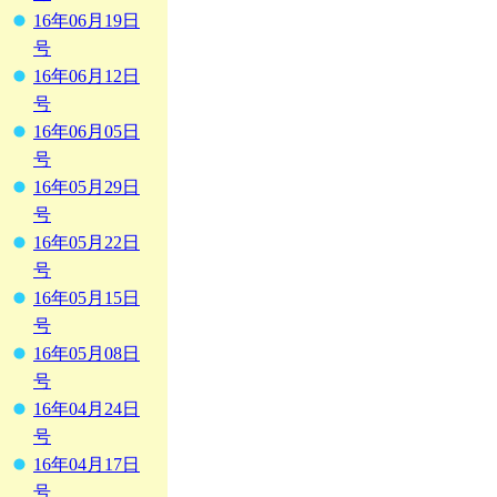
16年06月19日
号
16年06月12日
号
16年06月05日
号
16年05月29日
号
16年05月22日
号
16年05月15日
号
16年05月08日
号
16年04月24日
号
16年04月17日
号