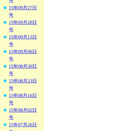
号
15年09月27日
号
15年09月20日
号
15年09月13日
号
15年09月06日
号
15年08月30日
号
15年08月23日
号
15年08月16日
号
15年08月02日
号
15年07月26日