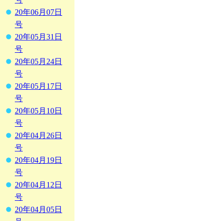
20年06月07日
号
20年05月31日
号
20年05月24日
号
20年05月17日
号
20年05月10日
号
20年04月26日
号
20年04月19日
号
20年04月12日
号
20年04月05日