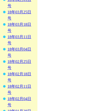
号
18年03月25日
号
18年03月18日
号
18年03月11日
号
18年03月04日
号
18年02月25日
号
18年02月18日
号
18年02月11日
号
18年02月04日
号