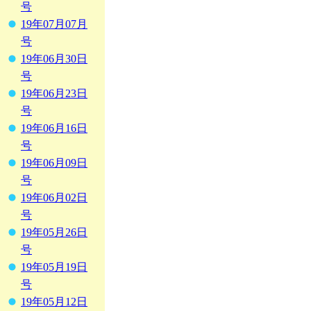
号
19年07月07月
号
19年06月30日
号
19年06月23日
号
19年06月16日
号
19年06月09日
号
19年06月02日
号
19年05月26日
号
19年05月19日
号
19年05月12日