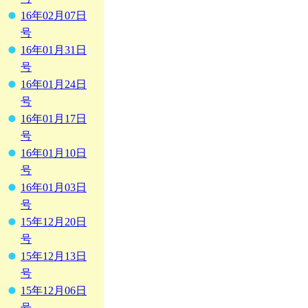
16年02月07日
号
16年01月31日
号
16年01月24日
号
16年01月17日
号
16年01月10日
号
16年01月03日
号
15年12月20日
号
15年12月13日
号
15年12月06日
号