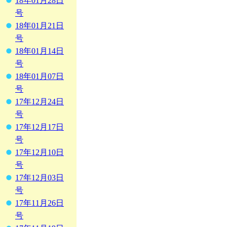
18年01月28日
号
18年01月21日
号
18年01月14日
号
18年01月07日
号
17年12月24日
号
17年12月17日
号
17年12月10日
号
17年12月03日
号
17年11月26日
号