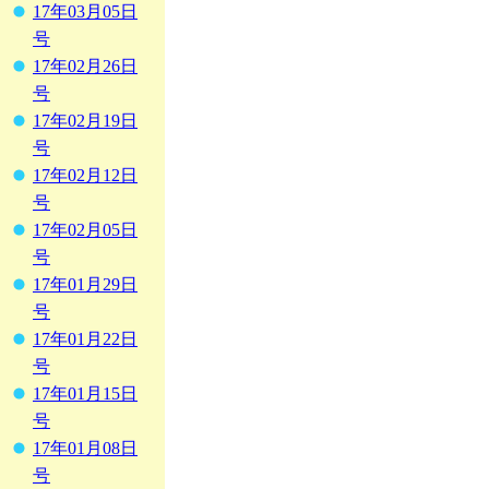
17年03月05日
号
17年02月26日
号
17年02月19日
号
17年02月12日
号
17年02月05日
号
17年01月29日
号
17年01月22日
号
17年01月15日
号
17年01月08日
号