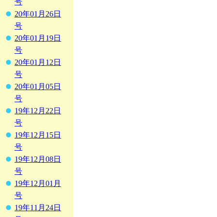
号
20年01月26日
号
20年01月19日
号
20年01月12日
号
20年01月05日
号
19年12月22日
号
19年12月15日
号
19年12月08日
号
19年12月01月
号
19年11月24日