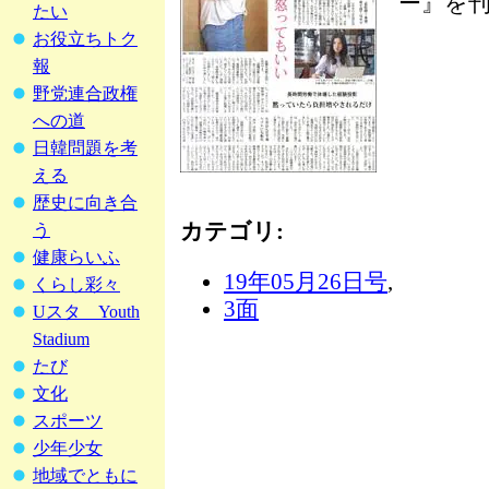
ー』を
たい
お役立ちトク
報
野党連合政権
への道
日韓問題を考
える
歴史に向き合
カテゴリ
:
う
健康らいふ
19年05月26日号
,
くらし彩々
3面
Uスタ Youth
Stadium
たび
文化
スポーツ
少年少女
地域でともに