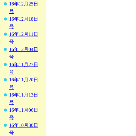
16年12月25日
号
16年12月18日
号
16年12月11日
号
16年12月04日
号
16年11月27日
号
16年11月20日
号
16年11月13日
号
16年11月06日
号
16年10月30日
号