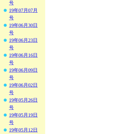
号
19年07月07月
号
19年06月30日
号
19年06月23日
号
19年06月16日
号
19年06月09日
号
19年06月02日
号
19年05月26日
号
19年05月19日
号
19年05月12日