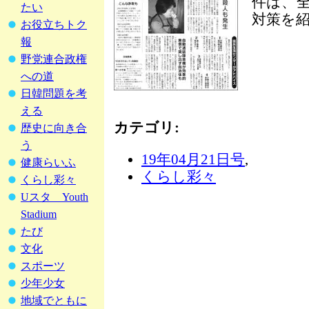
件は、
たい
対策を
お役立ちトク
報
野党連合政権
への道
日韓問題を考
える
カテゴリ
:
歴史に向き合
う
19年04月21日号
,
健康らいふ
くらし彩々
くらし彩々
Uスタ Youth
Stadium
たび
文化
スポーツ
少年少女
地域でともに