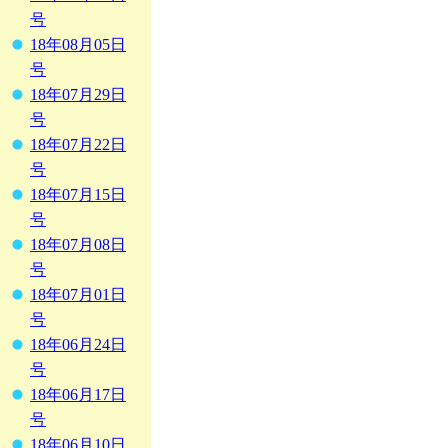
号
18年08月05日
号
18年07月29日
号
18年07月22日
号
18年07月15日
号
18年07月08日
号
18年07月01日
号
18年06月24日
号
18年06月17日
号
18年06月10日