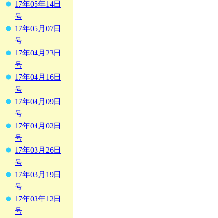
17年05年14日
号
17年05月07日
号
17年04月23日
号
17年04月16日
号
17年04月09日
号
17年04月02日
号
17年03月26日
号
17年03月19日
号
17年03年12日
号