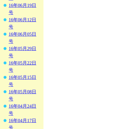
16年06月19日
号
16年06月12日
号
16年06月05日
号
16年05月29日
号
16年05月22日
号
16年05月15日
号
16年05月08日
号
16年04月24日
号
16年04月17日
号