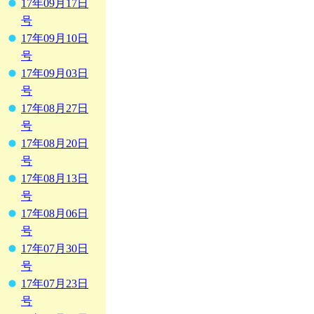
17年09月17日
号
17年09月10日
号
17年09月03日
号
17年08月27日
号
17年08月20日
号
17年08月13日
号
17年08月06日
号
17年07月30日
号
17年07月23日
号