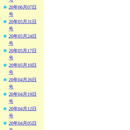
20年06月07日
号
20年05月31日
号
20年05月24日
号
20年05月17日
号
20年05月10日
号
20年04月26日
号
20年04月19日
号
20年04月12日
号
20年04月05日