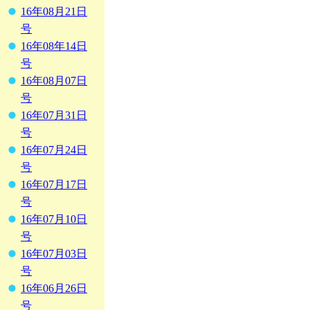
16年08月21日
号
16年08年14日
号
16年08月07日
号
16年07月31日
号
16年07月24日
号
16年07月17日
号
16年07月10日
号
16年07月03日
号
16年06月26日
号