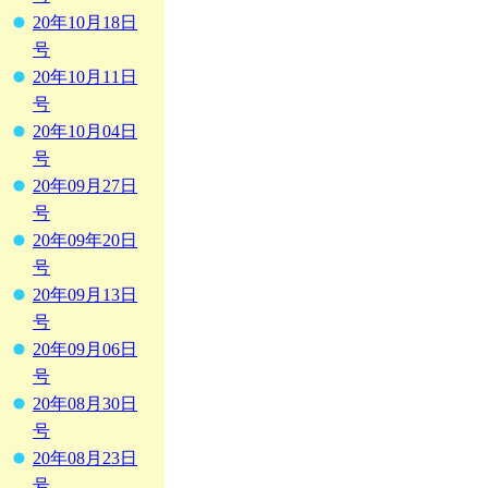
20年10月18日
号
20年10月11日
号
20年10月04日
号
20年09月27日
号
20年09年20日
号
20年09月13日
号
20年09月06日
号
20年08月30日
号
20年08月23日
号