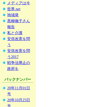
メディアは今
世界.net
地域発
黒柳徹子さん
報告
私と介護
安倍改憲を問
う
安倍改憲を問
う2017
戦争法廃止の
政府を
バックナンバー
20年11月01日
号
20年10月25日
号