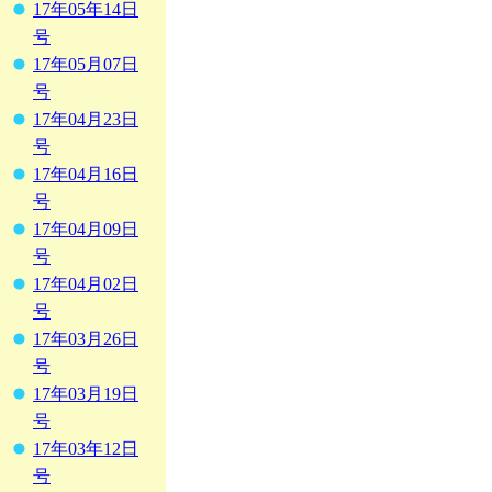
17年05年14日
号
17年05月07日
号
17年04月23日
号
17年04月16日
号
17年04月09日
号
17年04月02日
号
17年03月26日
号
17年03月19日
号
17年03年12日
号