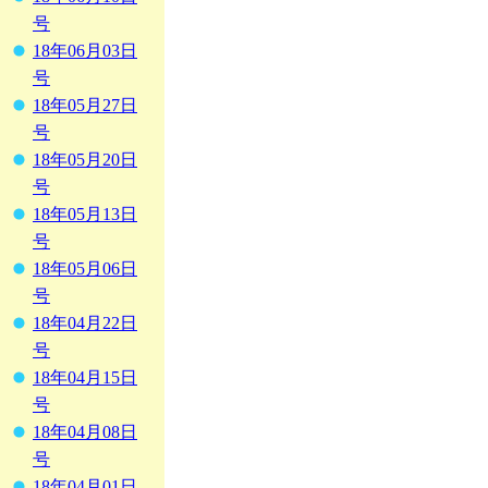
号
18年06月03日
号
18年05月27日
号
18年05月20日
号
18年05月13日
号
18年05月06日
号
18年04月22日
号
18年04月15日
号
18年04月08日
号
18年04月01日