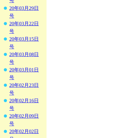
号
20年03月29日
号
20年03月22日
号
20年03月15日
号
20年03月08日
号
20年03月01日
号
20年02月23日
号
20年02月16日
号
20年02月09日
号
20年02月02日