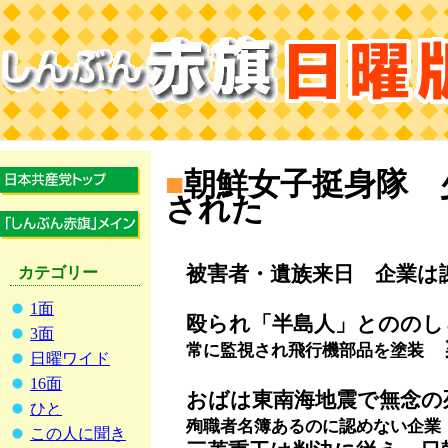
■
朝鮮女子挺身隊 
された
被害者・遺族来日 企業は
カテゴリー
1面
殴られ「半島人」とののし
3面
常に監視され飛行機部品を塗装
日曜ワイド
16面
おばは東南海地震で無念の
ひと
殉職者名簿あるのに認めない企業
この人に聞き