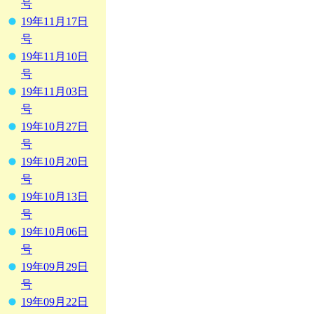
号
19年11月17日
号
19年11月10日
号
19年11月03日
号
19年10月27日
号
19年10月20日
号
19年10月13日
号
19年10月06日
号
19年09月29日
号
19年09月22日