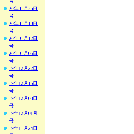
号
20年01月26日
号
20年01月19日
号
20年01月12日
号
20年01月05日
号
19年12月22日
号
19年12月15日
号
19年12月08日
号
19年12月01月
号
19年11月24日