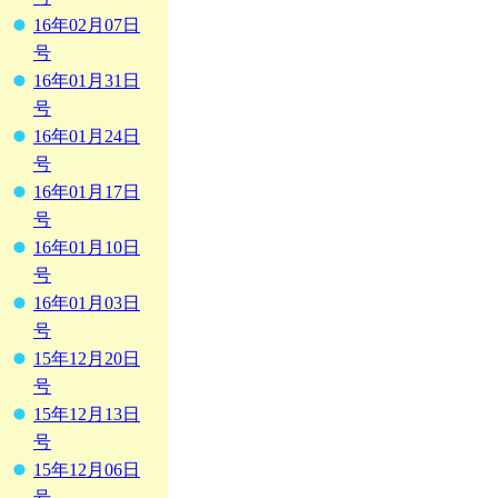
16年02月07日
号
16年01月31日
号
16年01月24日
号
16年01月17日
号
16年01月10日
号
16年01月03日
号
15年12月20日
号
15年12月13日
号
15年12月06日
号