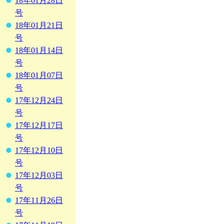
18年01月28日
号
18年01月21日
号
18年01月14日
号
18年01月07日
号
17年12月24日
号
17年12月17日
号
17年12月10日
号
17年12月03日
号
17年11月26日
号