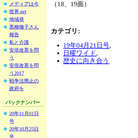
（18、19面）
メディアは今
世界.net
地域発
黒柳徹子さん
カテゴリ
:
報告
私と介護
19年04月21日号
,
安倍改憲を問
日曜ワイド
,
う
歴史に向き合う
安倍改憲を問
う2017
戦争法廃止の
政府を
バックナンバー
20年11月01日
号
20年10月25日
号