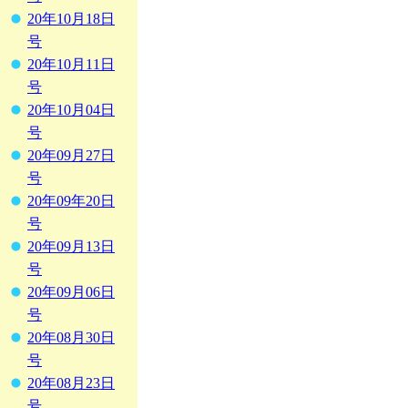
20年10月18日
号
20年10月11日
号
20年10月04日
号
20年09月27日
号
20年09年20日
号
20年09月13日
号
20年09月06日
号
20年08月30日
号
20年08月23日
号