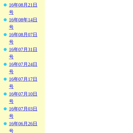
16年08月21日
号
16年08年14日
号
16年08月07日
号
16年07月31日
号
16年07月24日
号
16年07月17日
号
16年07月10日
号
16年07月03日
号
16年06月26日
号