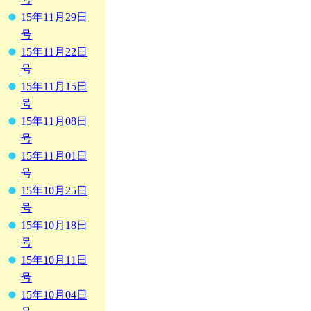
15年11月29日
号
15年11月22日
号
15年11月15日
号
15年11月08日
号
15年11月01日
号
15年10月25日
号
15年10月18日
号
15年10月11日
号
15年10月04日