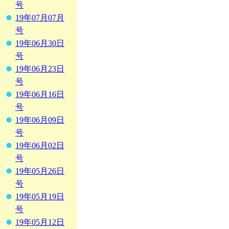
号
19年07月07月
号
19年06月30日
号
19年06月23日
号
19年06月16日
号
19年06月09日
号
19年06月02日
号
19年05月26日
号
19年05月19日
号
19年05月12日