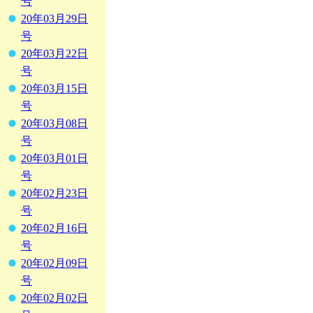
号
20年03月29日
号
20年03月22日
号
20年03月15日
号
20年03月08日
号
20年03月01日
号
20年02月23日
号
20年02月16日
号
20年02月09日
号
20年02月02日