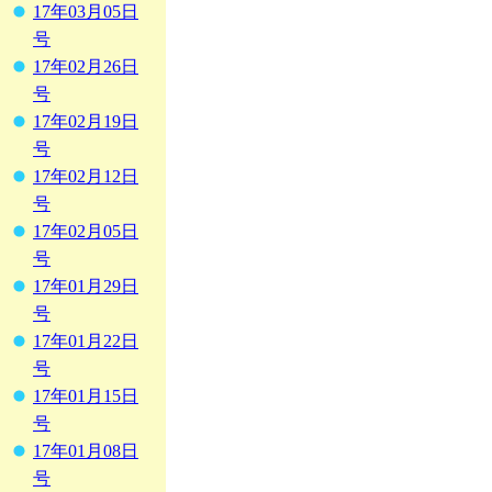
17年03月05日
号
17年02月26日
号
17年02月19日
号
17年02月12日
号
17年02月05日
号
17年01月29日
号
17年01月22日
号
17年01月15日
号
17年01月08日
号