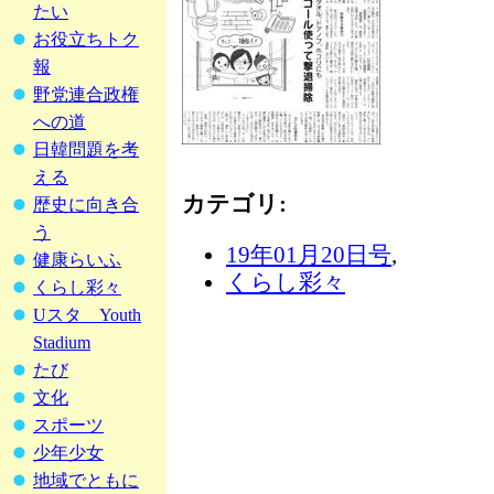
たい
お役立ちトク
報
野党連合政権
への道
日韓問題を考
える
カテゴリ
:
歴史に向き合
う
19年01月20日号
,
健康らいふ
くらし彩々
くらし彩々
Uスタ Youth
Stadium
たび
文化
スポーツ
少年少女
地域でともに