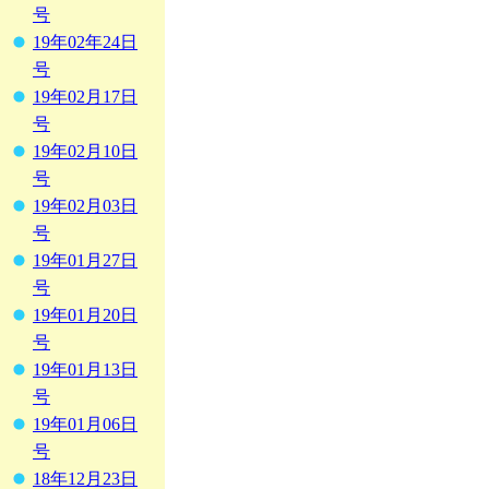
号
19年02年24日
号
19年02月17日
号
19年02月10日
号
19年02月03日
号
19年01月27日
号
19年01月20日
号
19年01月13日
号
19年01月06日
号
18年12月23日