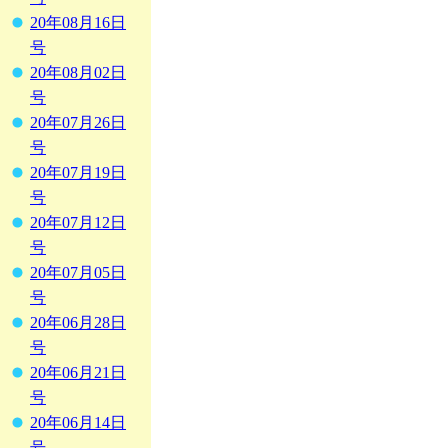
20年08月16日
号
20年08月02日
号
20年07月26日
号
20年07月19日
号
20年07月12日
号
20年07月05日
号
20年06月28日
号
20年06月21日
号
20年06月14日
号