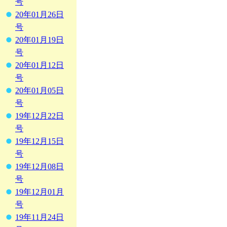
号
20年01月26日
号
20年01月19日
号
20年01月12日
号
20年01月05日
号
19年12月22日
号
19年12月15日
号
19年12月08日
号
19年12月01月
号
19年11月24日