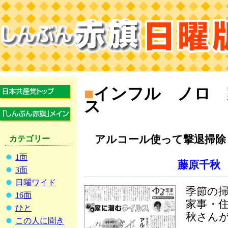
■
インフル ノロ 
ス
アルコール使って撃退掃除
カテゴリー
1面
藤原千秋
3面
日曜ワイド
季節の
16面
家事・
ひと
秋さんが
この人に聞き