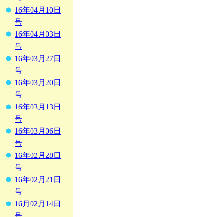
16年04月10日
号
16年04月03日
号
16年03月27日
号
16年03月20日
号
16年03月13日
号
16年03月06日
号
16年02月28日
号
16年02月21日
号
16月02月14日
号