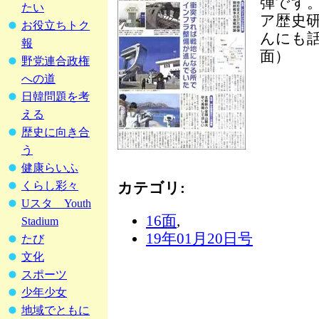
弾です
たい
ア歴史
お役立ちトク
んにも話
報
面）
野党連合政権
への道
日韓問題を考
える
歴史に向き合
う
健康らいふ
カテゴリ
:
くらし彩々
Uスタ Youth
16面
,
Stadium
19年01月20日号
たび
文化
スポーツ
少年少女
地域でともに