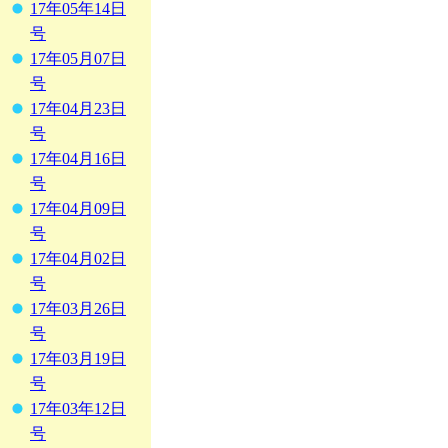
17年05年14日
号
17年05月07日
号
17年04月23日
号
17年04月16日
号
17年04月09日
号
17年04月02日
号
17年03月26日
号
17年03月19日
号
17年03年12日
号