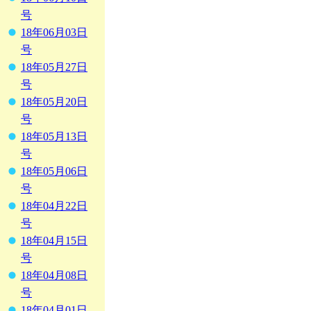
号
18年06月03日
号
18年05月27日
号
18年05月20日
号
18年05月13日
号
18年05月06日
号
18年04月22日
号
18年04月15日
号
18年04月08日
号
18年04月01日