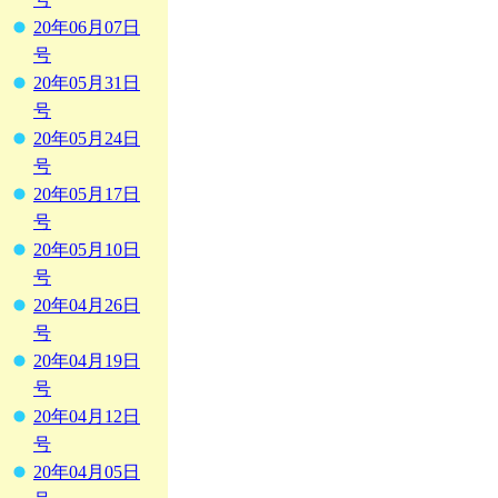
20年06月07日
号
20年05月31日
号
20年05月24日
号
20年05月17日
号
20年05月10日
号
20年04月26日
号
20年04月19日
号
20年04月12日
号
20年04月05日