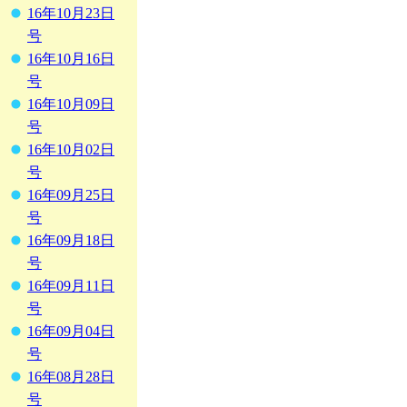
16年10月23日
号
16年10月16日
号
16年10月09日
号
16年10月02日
号
16年09月25日
号
16年09月18日
号
16年09月11日
号
16年09月04日
号
16年08月28日
号