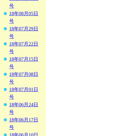
号
18年08月05日
号
18年07月29日
号
18年07月22日
号
18年07月15日
号
18年07月08日
号
18年07月01日
号
18年06月24日
号
18年06月17日
号
18年06月10日