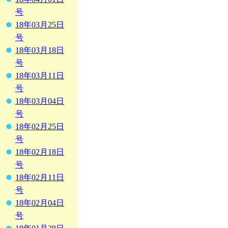
号
18年03月25日
号
18年03月18日
号
18年03月11日
号
18年03月04日
号
18年02月25日
号
18年02月18日
号
18年02月11日
号
18年02月04日
号