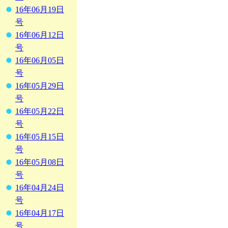
16年06月19日
号
16年06月12日
号
16年06月05日
号
16年05月29日
号
16年05月22日
号
16年05月15日
号
16年05月08日
号
16年04月24日
号
16年04月17日
号