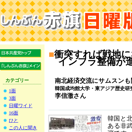
■
衝突すれば戦地に
インフラ整備が
南北経済交流にサムスンも
カテゴリー
韓国成均館大学・東アジア歴史研
1面
李信澈さん
3面
日曜ワイド
16面
韓国と
ひと
ある非武
この人に聞き