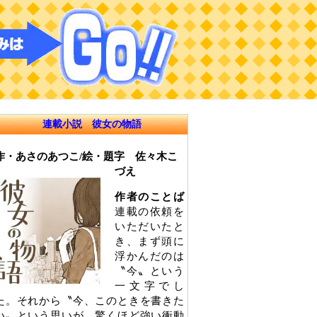
連載小説 彼女の物語
作・あさのあつこ/絵・題字 佐々木こ
づえ
作者のことば
連載の依頼を
いただいたと
き、まず頭に
浮かんだのは
〝今〟という
一文字でし
た。それから〝今、このときを書きた
い〟という思いが、驚くほど強い衝動