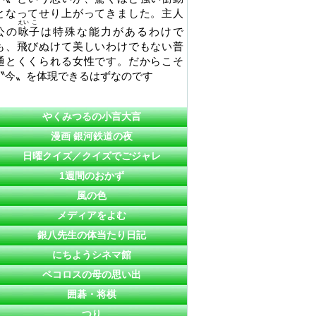
となってせり上がってきました。主人
えい
こ
公の
咏
子
は特殊な能力があるわけで
も、飛びぬけて美しいわけでもない普
通とくくられる女性です。だからこそ
〝今〟を体現できるはずなのです
やくみつるの小言大言
漫画 銀河鉄道の夜
日曜クイズ／クイズでごジャレ
1週間のおかず
風の色
メディアをよむ
銀八先生の体当たり日記
にちようシネマ館
ペコロスの母の思い出
囲碁・将棋
つり