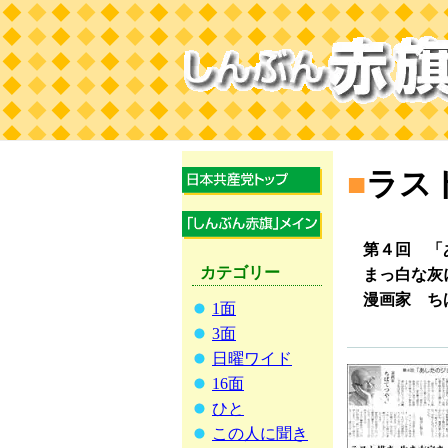
■
ラス
第４回 「
カテゴリー
まっ白な灰
漫画家 ち
1面
3面
日曜ワイド
16面
ひと
この人に聞き