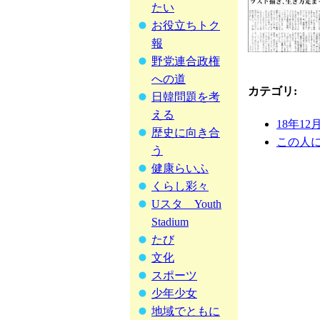
たい
お役立ちトク
報
野党連合政権
への道
カテゴリ
:
日韓問題を考
える
18年12
歴史に向き合
この人
う
健康らいふ
くらし彩々
Uスタ Youth
Stadium
たび
文化
スポーツ
少年少女
地域でともに