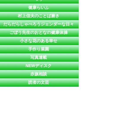
健康らいふ
村上信夫のことば磨き
だらだらしゃべろうジェンダーな日々
ごぼう先生のおとなの健康体操
小さな花のある幸せ
手作り菜園
写真連載
NEWディスク
赤旗相談
読者の文芸