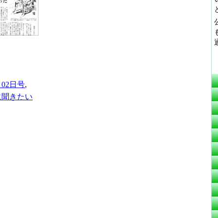
月02日号
,
に聞きたい