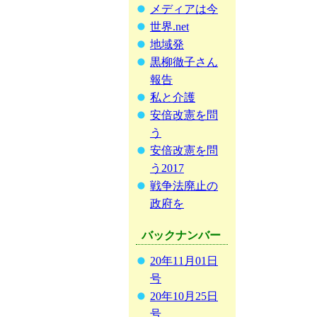
メディアは今
世界.net
地域発
黒柳徹子さん
報告
私と介護
安倍改憲を問
う
安倍改憲を問
う2017
戦争法廃止の
政府を
バックナンバー
20年11月01日
号
20年10月25日
号