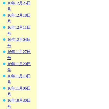
16年12月25日
号
16年12月18日
号
16年12月11日
号
16年12月04日
号
16年11月27日
号
16年11月20日
号
16年11月13日
号
16年11月06日
号
16年10月30日
号