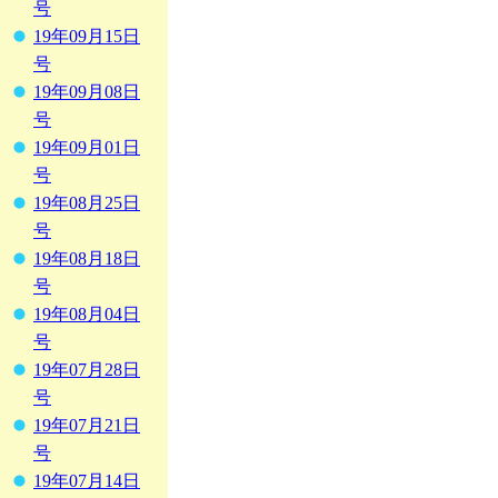
号
19年09月15日
号
19年09月08日
号
19年09月01日
号
19年08月25日
号
19年08月18日
号
19年08月04日
号
19年07月28日
号
19年07月21日
号
19年07月14日