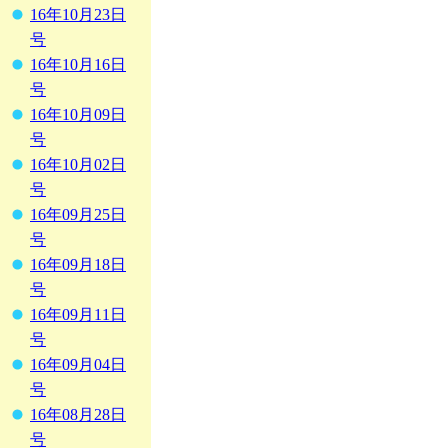
16年10月23日
号
16年10月16日
号
16年10月09日
号
16年10月02日
号
16年09月25日
号
16年09月18日
号
16年09月11日
号
16年09月04日
号
16年08月28日
号