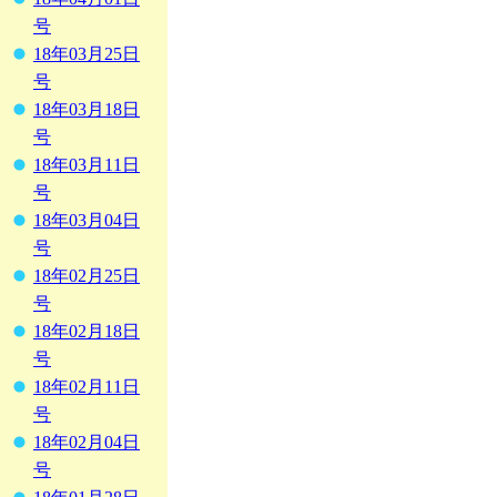
号
18年03月25日
号
18年03月18日
号
18年03月11日
号
18年03月04日
号
18年02月25日
号
18年02月18日
号
18年02月11日
号
18年02月04日
号