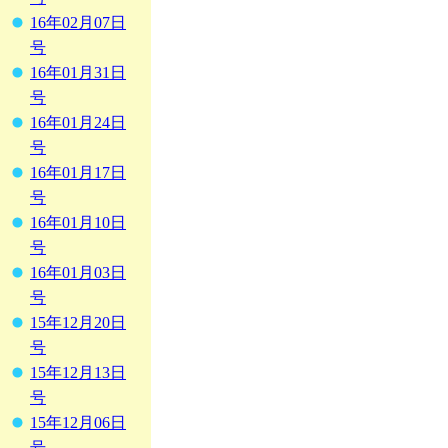
16年02月07日
号
16年01月31日
号
16年01月24日
号
16年01月17日
号
16年01月10日
号
16年01月03日
号
15年12月20日
号
15年12月13日
号
15年12月06日
号