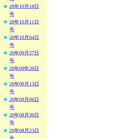
20年10月18日
号
20年10月11日
号
20年10月04日
号
20年09月27日
号
20年09年20日
号
20年09月13日
号
20年09月06日
号
20年08月30日
号
20年08月23日
号