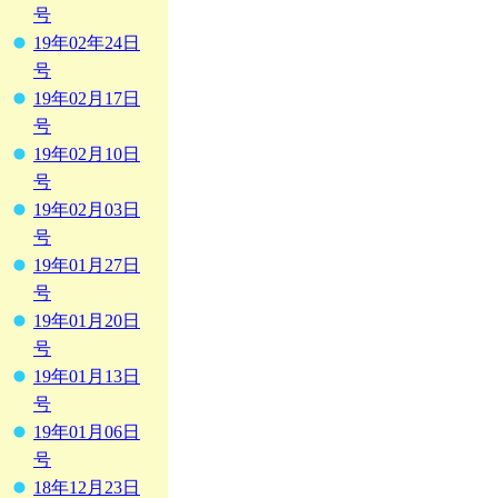
号
19年02年24日
号
19年02月17日
号
19年02月10日
号
19年02月03日
号
19年01月27日
号
19年01月20日
号
19年01月13日
号
19年01月06日
号
18年12月23日