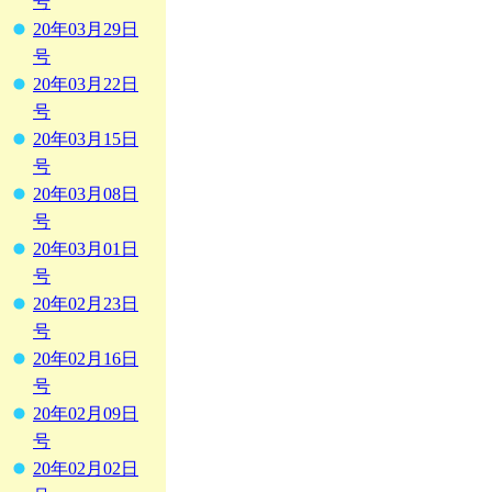
号
20年03月29日
号
20年03月22日
号
20年03月15日
号
20年03月08日
号
20年03月01日
号
20年02月23日
号
20年02月16日
号
20年02月09日
号
20年02月02日