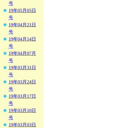
号
19年05月05日
号
19年04月21日
号
19年04月14日
号
19年04月07月
号
19年03月31日
号
19年03月24日
号
19年03月17日
号
19年03月10日
号
19年03月03日