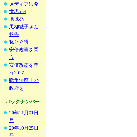
メディアは今
世界.net
地域発
黒柳徹子さん
報告
私と介護
安倍改憲を問
う
安倍改憲を問
う2017
戦争法廃止の
政府を
バックナンバー
20年11月01日
号
20年10月25日
号