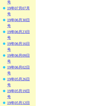
号
19年07月07月
号
19年06月30日
号
19年06月23日
号
19年06月16日
号
19年06月09日
号
19年06月02日
号
19年05月26日
号
19年05月19日
号
19年05月12日