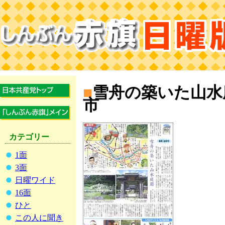
■
雪舟の築いた山水
市
カテゴリー
1面
3面
日曜ワイド
16面
ひと
この人に聞き