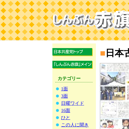
■
日本
カテゴリー
1面
3面
日曜ワイド
16面
ひと
この人に聞き