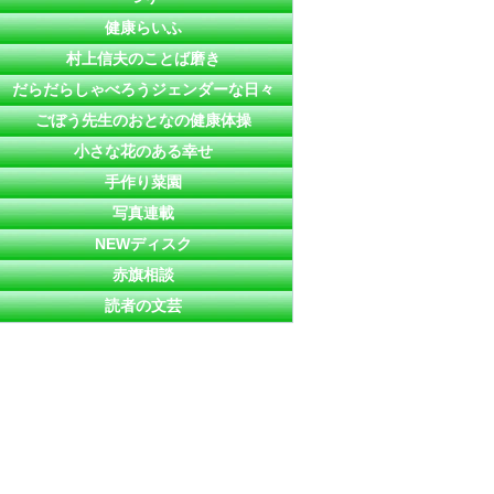
健康らいふ
村上信夫のことば磨き
だらだらしゃべろうジェンダーな日々
ごぼう先生のおとなの健康体操
小さな花のある幸せ
手作り菜園
写真連載
NEWディスク
赤旗相談
読者の文芸