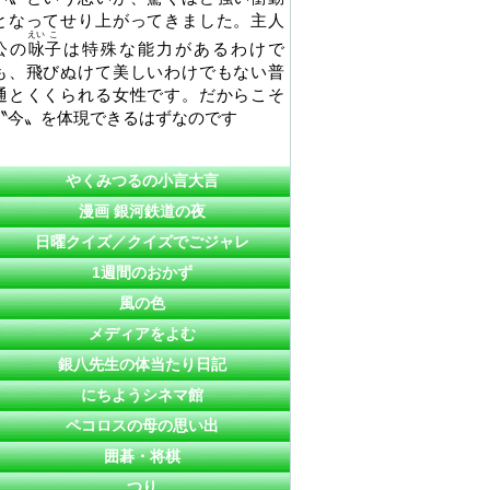
となってせり上がってきました。主人
えい
こ
公の
咏
子
は特殊な能力があるわけで
も、飛びぬけて美しいわけでもない普
通とくくられる女性です。だからこそ
〝今〟を体現できるはずなのです
やくみつるの小言大言
漫画 銀河鉄道の夜
日曜クイズ／クイズでごジャレ
1週間のおかず
風の色
メディアをよむ
銀八先生の体当たり日記
にちようシネマ館
ペコロスの母の思い出
囲碁・将棋
つり