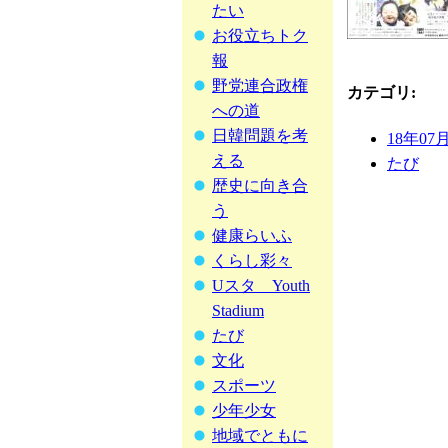
たい
お役立ちトク
報
野党連合政権
カテゴリ
:
への道
日韓問題を考
18年07
える
たび
歴史に向き合
う
健康らいふ
くらし彩々
Uスタ Youth
Stadium
たび
文化
スポーツ
少年少女
地域でともに