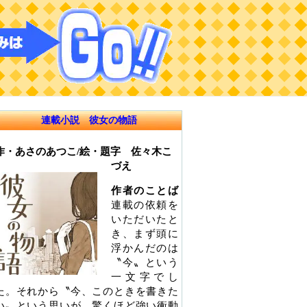
連載小説 彼女の物語
作・あさのあつこ/絵・題字 佐々木こ
づえ
作者のことば
連載の依頼を
いただいたと
き、まず頭に
浮かんだのは
〝今〟という
一文字でし
た。それから〝今、このときを書きた
い〟という思いが、驚くほど強い衝動