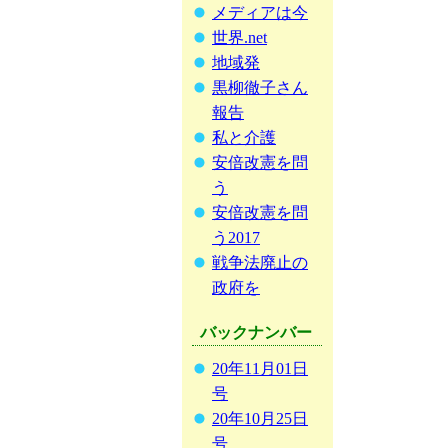
メディアは今
世界.net
地域発
黒柳徹子さん
報告
私と介護
安倍改憲を問
う
安倍改憲を問
う2017
戦争法廃止の
政府を
バックナンバー
20年11月01日
号
20年10月25日
号