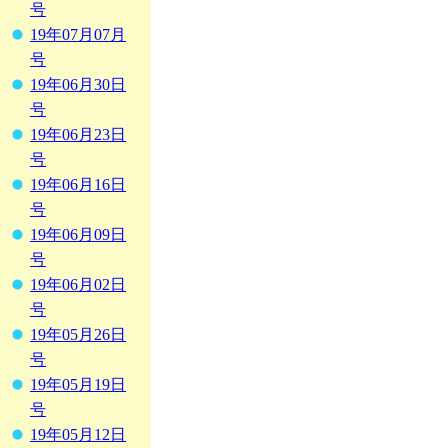
号
19年07月07月
号
19年06月30日
号
19年06月23日
号
19年06月16日
号
19年06月09日
号
19年06月02日
号
19年05月26日
号
19年05月19日
号
19年05月12日