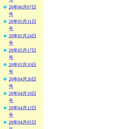
20年06月07日
号
20年05月31日
号
20年05月24日
号
20年05月17日
号
20年05月10日
号
20年04月26日
号
20年04月19日
号
20年04月12日
号
20年04月05日