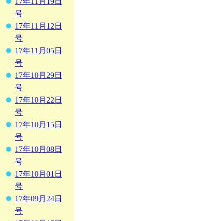
17年11月19日
号
17年11月12日
号
17年11月05日
号
17年10月29日
号
17年10月22日
号
17年10月15日
号
17年10月08日
号
17年10月01日
号
17年09月24日
号