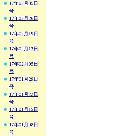
17年03月05日
号
17年02月26日
号
17年02月19日
号
17年02月12日
号
17年02月05日
号
17年01月29日
号
17年01月22日
号
17年01月15日
号
17年01月08日
号