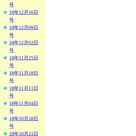
号
18年12月16日
号
18年12月09日
号
18年12月02日
号
18年11月25日
号
18年11月18日
号
18年11月11日
号
18年11月04日
号
18年10月28日
号
18年10月21日