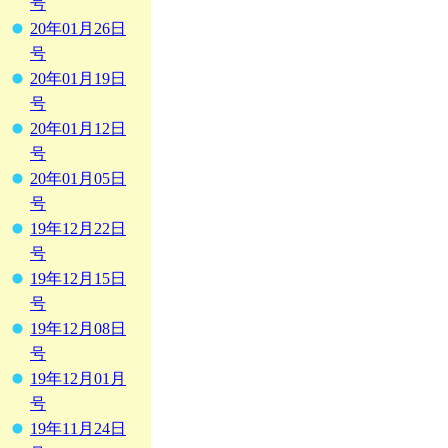
号
20年01月26日
号
20年01月19日
号
20年01月12日
号
20年01月05日
号
19年12月22日
号
19年12月15日
号
19年12月08日
号
19年12月01月
号
19年11月24日