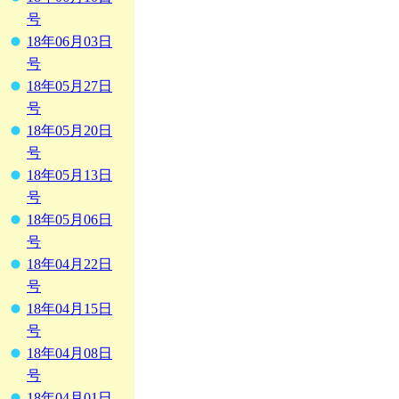
号
18年06月03日
号
18年05月27日
号
18年05月20日
号
18年05月13日
号
18年05月06日
号
18年04月22日
号
18年04月15日
号
18年04月08日
号
18年04月01日