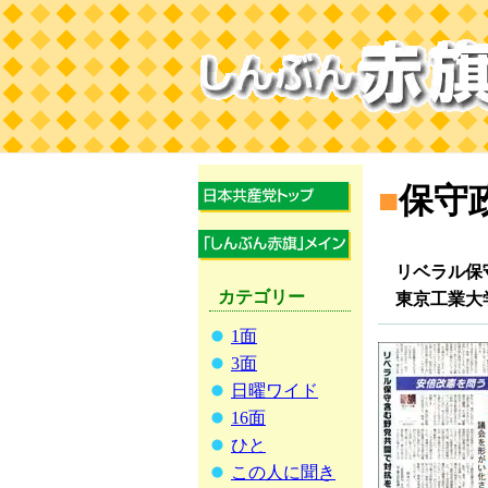
■
保守
リベラル保
カテゴリー
東京工業大
1面
3面
日曜ワイド
16面
ひと
この人に聞き