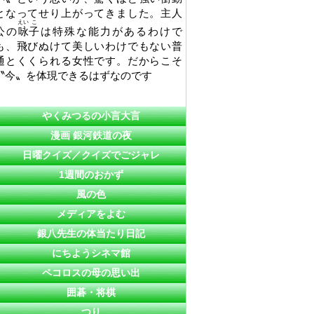
となってせり上がってきました。主人
えい
こ
公の
咏
子
は特殊な能力があるわけで
も、飛びぬけて美しいわけでもない普
通とくくられる女性です。だからこそ
〝今〟を体現できるはずなのです
やくみつるの小言大言
漫画 銀河鉄道の夜
日曜クイズ／クイズでごジャレ
1週間のおかず
風の色
メディアをよむ
銀八先生の体当たり日記
にちようシネマ館
ペコロスの母の思い出
囲碁・将棋
つり