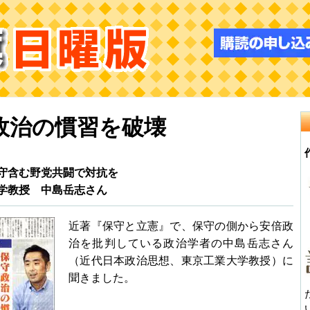
政治の慣習を破壊
守含む野党共闘で対抗を
学教授 中島岳志さん
近著『保守と立憲』で、保守の側から安倍政
治を批判している政治学者の中島岳志さん
（近代日本政治思想、東京工業大学教授）に
聞きました。