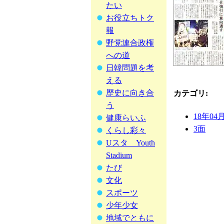
たい
お役立ちトク
報
野党連合政権
への道
日韓問題を考
える
歴史に向き合
カテゴリ
:
う
18年04
健康らいふ
3面
くらし彩々
Uスタ Youth
Stadium
たび
文化
スポーツ
少年少女
地域でともに