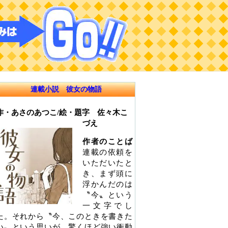
連載小説 彼女の物語
作・あさのあつこ/絵・題字 佐々木こ
づえ
作者のことば
連載の依頼を
いただいたと
き、まず頭に
浮かんだのは
〝今〟という
一文字でし
た。それから〝今、このときを書きた
い〟という思いが、驚くほど強い衝動