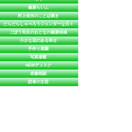
健康らいふ
村上信夫のことば磨き
だらだらしゃべろうジェンダーな日々
ごぼう先生のおとなの健康体操
小さな花のある幸せ
手作り菜園
写真連載
NEWディスク
赤旗相談
読者の文芸