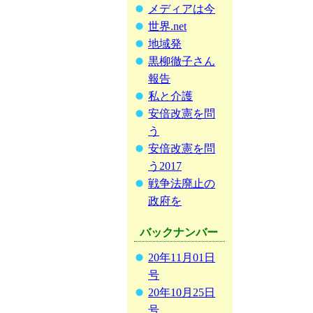
メディアは今
世界.net
地域発
黒柳徹子さん
報告
私と介護
安倍改憲を問
う
安倍改憲を問
う2017
戦争法廃止の
政府を
バックナンバー
20年11月01日
号
20年10月25日
号