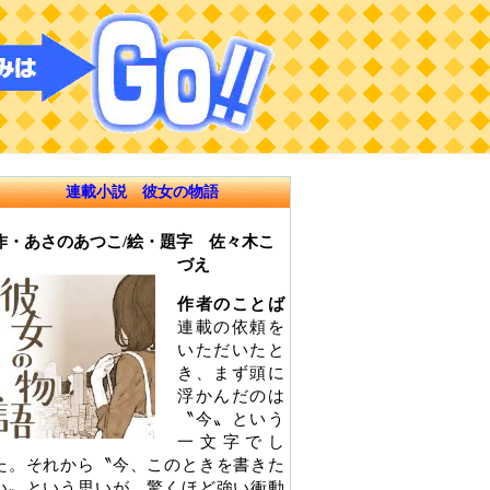
連載小説 彼女の物語
作・あさのあつこ/絵・題字 佐々木こ
づえ
作者のことば
連載の依頼を
いただいたと
き、まず頭に
浮かんだのは
〝今〟という
一文字でし
た。それから〝今、このときを書きた
い〟という思いが、驚くほど強い衝動