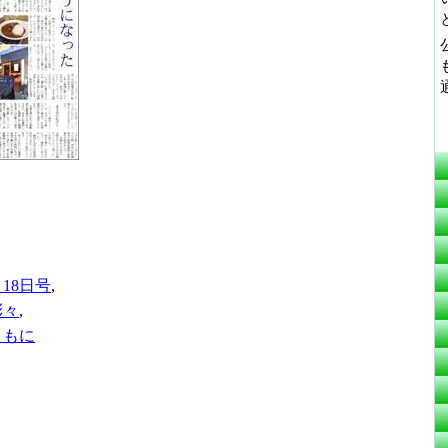
月18日号
,
彩々
,
ともに