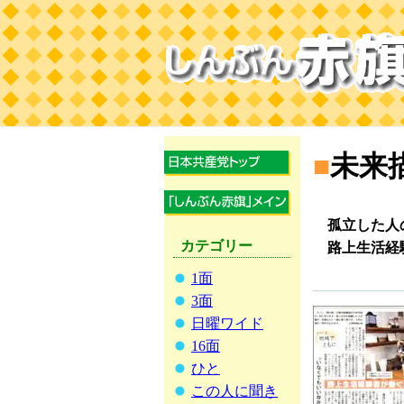
■
未来
孤立した人
カテゴリー
路上生活経
1面
3面
日曜ワイド
16面
ひと
この人に聞き