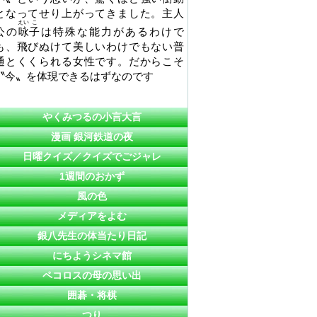
となってせり上がってきました。主人
えい
こ
公の
咏
子
は特殊な能力があるわけで
も、飛びぬけて美しいわけでもない普
通とくくられる女性です。だからこそ
〝今〟を体現できるはずなのです
やくみつるの小言大言
漫画 銀河鉄道の夜
日曜クイズ／クイズでごジャレ
1週間のおかず
風の色
メディアをよむ
銀八先生の体当たり日記
にちようシネマ館
ペコロスの母の思い出
囲碁・将棋
つり