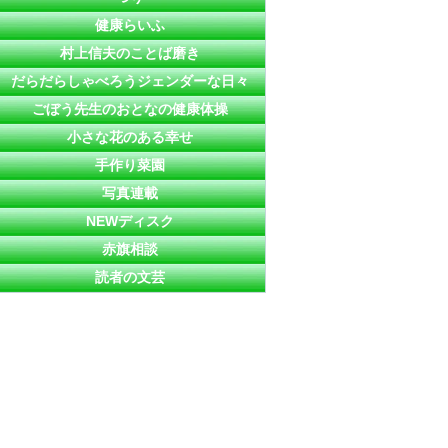
健康らいふ
村上信夫のことば磨き
だらだらしゃべろうジェンダーな日々
ごぼう先生のおとなの健康体操
小さな花のある幸せ
手作り菜園
写真連載
NEWディスク
赤旗相談
読者の文芸