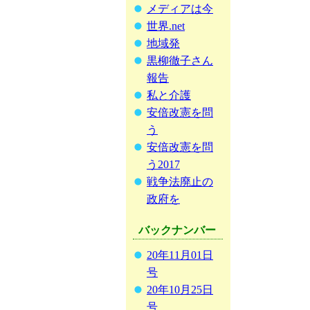
メディアは今
世界.net
地域発
黒柳徹子さん
報告
私と介護
安倍改憲を問
う
安倍改憲を問
う2017
戦争法廃止の
政府を
バックナンバー
20年11月01日
号
20年10月25日
号