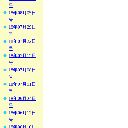
号
18年08月05日
号
18年07月29日
号
18年07月22日
号
18年07月15日
号
18年07月08日
号
18年07月01日
号
18年06月24日
号
18年06月17日
号
18年06月10日