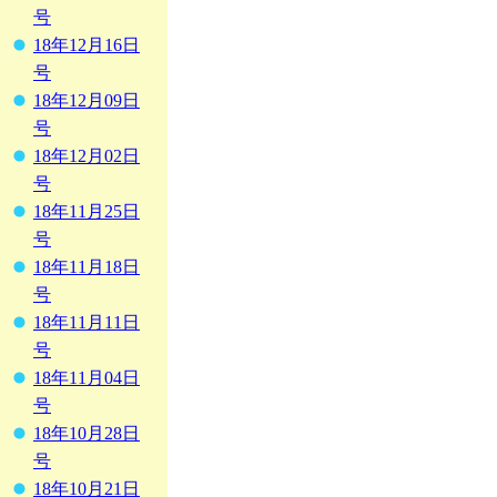
号
18年12月16日
号
18年12月09日
号
18年12月02日
号
18年11月25日
号
18年11月18日
号
18年11月11日
号
18年11月04日
号
18年10月28日
号
18年10月21日