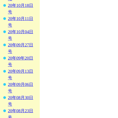
20年10月18日
号
20年10月11日
号
20年10月04日
号
20年09月27日
号
20年09年20日
号
20年09月13日
号
20年09月06日
号
20年08月30日
号
20年08月23日
号