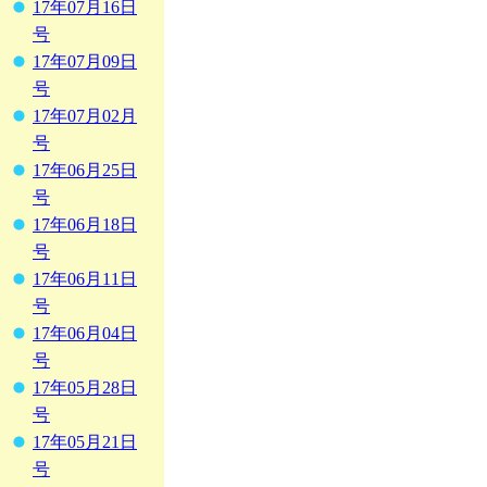
17年07月16日
号
17年07月09日
号
17年07月02月
号
17年06月25日
号
17年06月18日
号
17年06月11日
号
17年06月04日
号
17年05月28日
号
17年05月21日
号