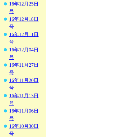
16年12月25日
号
16年12月18日
号
16年12月11日
号
16年12月04日
号
16年11月27日
号
16年11月20日
号
16年11月13日
号
16年11月06日
号
16年10月30日
号