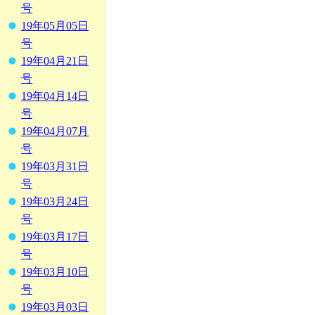
号
19年05月05日
号
19年04月21日
号
19年04月14日
号
19年04月07月
号
19年03月31日
号
19年03月24日
号
19年03月17日
号
19年03月10日
号
19年03月03日