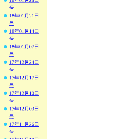
18年01月28日
号
18年01月21日
号
18年01月14日
号
18年01月07日
号
17年12月24日
号
17年12月17日
号
17年12月10日
号
17年12月03日
号
17年11月26日
号