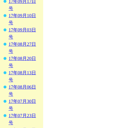
17年09月17日
号
17年09月10日
号
17年09月03日
号
17年08月27日
号
17年08月20日
号
17年08月13日
号
17年08月06日
号
17年07月30日
号
17年07月23日
号