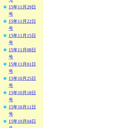
15年11月29日
号
15年11月22日
号
15年11月15日
号
15年11月08日
号
15年11月01日
号
15年10月25日
号
15年10月18日
号
15年10月11日
号
15年10月04日