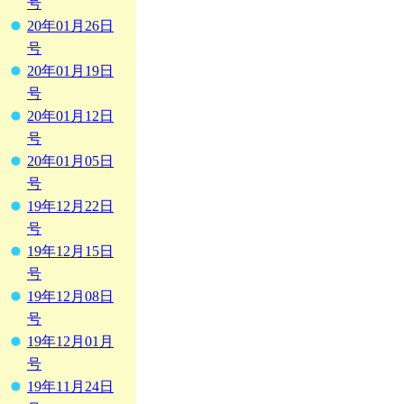
号
20年01月26日
号
20年01月19日
号
20年01月12日
号
20年01月05日
号
19年12月22日
号
19年12月15日
号
19年12月08日
号
19年12月01月
号
19年11月24日