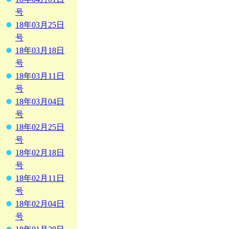
号
18年03月25日
号
18年03月18日
号
18年03月11日
号
18年03月04日
号
18年02月25日
号
18年02月18日
号
18年02月11日
号
18年02月04日
号