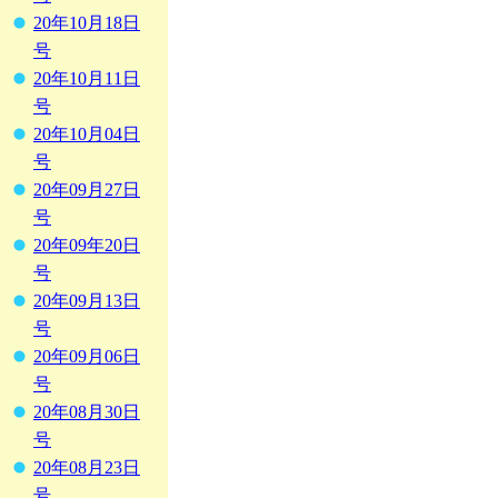
20年10月18日
号
20年10月11日
号
20年10月04日
号
20年09月27日
号
20年09年20日
号
20年09月13日
号
20年09月06日
号
20年08月30日
号
20年08月23日
号