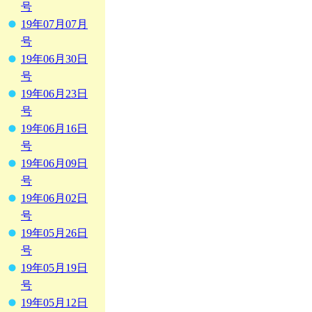
号
19年07月07月
号
19年06月30日
号
19年06月23日
号
19年06月16日
号
19年06月09日
号
19年06月02日
号
19年05月26日
号
19年05月19日
号
19年05月12日