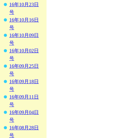
16年10月23日
号
16年10月16日
号
16年10月09日
号
16年10月02日
号
16年09月25日
号
16年09月18日
号
16年09月11日
号
16年09月04日
号
16年08月28日
号