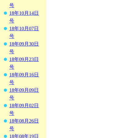
号
18年10月14日
号
18年10月07日
号
18年09月30日
号
18年09月23日
号
18年09月16日
号
18年09月09日
号
18年09月02日
号
18年08月26日
号
18年08年19日