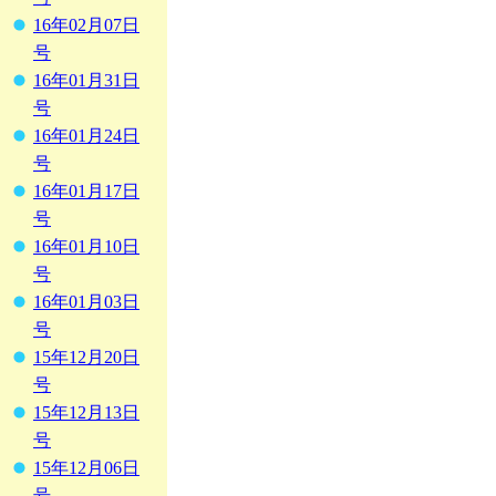
16年02月07日
号
16年01月31日
号
16年01月24日
号
16年01月17日
号
16年01月10日
号
16年01月03日
号
15年12月20日
号
15年12月13日
号
15年12月06日
号