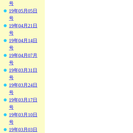
号
19年05月05日
号
19年04月21日
号
19年04月14日
号
19年04月07月
号
19年03月31日
号
19年03月24日
号
19年03月17日
号
19年03月10日
号
19年03月03日