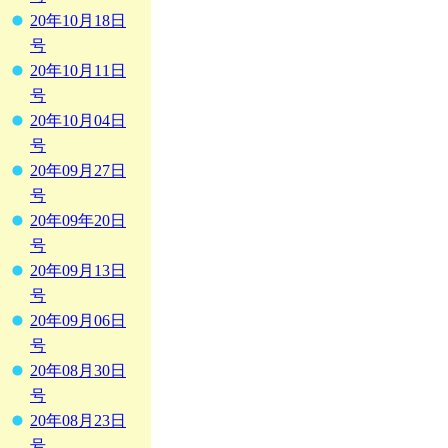
20年10月18日
号
20年10月11日
号
20年10月04日
号
20年09月27日
号
20年09年20日
号
20年09月13日
号
20年09月06日
号
20年08月30日
号
20年08月23日
号