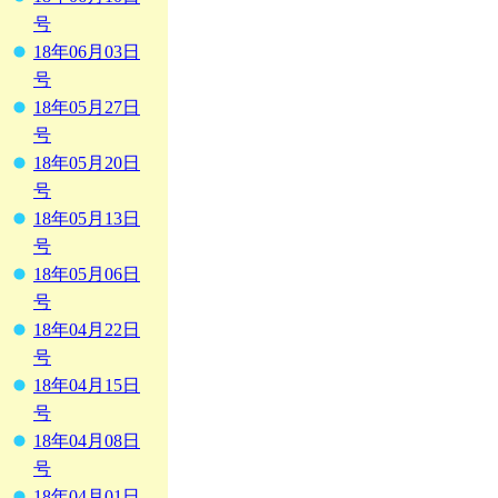
号
18年06月03日
号
18年05月27日
号
18年05月20日
号
18年05月13日
号
18年05月06日
号
18年04月22日
号
18年04月15日
号
18年04月08日
号
18年04月01日