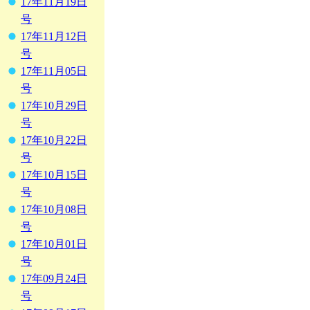
17年11月19日
号
17年11月12日
号
17年11月05日
号
17年10月29日
号
17年10月22日
号
17年10月15日
号
17年10月08日
号
17年10月01日
号
17年09月24日
号