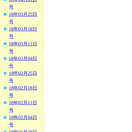
号
18年03月25日
号
18年03月18日
号
18年03月11日
号
18年03月04日
号
18年02月25日
号
18年02月18日
号
18年02月11日
号
18年02月04日
号