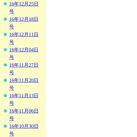
16年12月25日
号
16年12月18日
号
16年12月11日
号
16年12月04日
号
16年11月27日
号
16年11月20日
号
16年11月13日
号
16年11月06日
号
16年10月30日
号