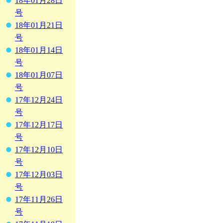
18年01月28日
号
18年01月21日
号
18年01月14日
号
18年01月07日
号
17年12月24日
号
17年12月17日
号
17年12月10日
号
17年12月03日
号
17年11月26日
号