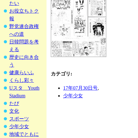
たい
お役立ちトク
報
野党連合政権
への道
日韓問題を考
える
歴史に向き合
う
健康らいふ
カテゴリ
:
くらし彩々
17年07月30日号
,
Uスタ Youth
少年少女
Stadium
たび
文化
スポーツ
少年少女
地域でともに