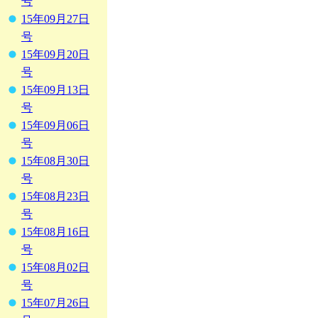
号
15年09月27日
号
15年09月20日
号
15年09月13日
号
15年09月06日
号
15年08月30日
号
15年08月23日
号
15年08月16日
号
15年08月02日
号
15年07月26日