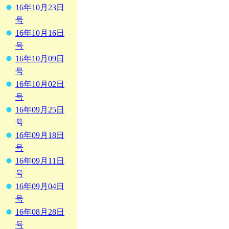
16年10月23日
号
16年10月16日
号
16年10月09日
号
16年10月02日
号
16年09月25日
号
16年09月18日
号
16年09月11日
号
16年09月04日
号
16年08月28日
号