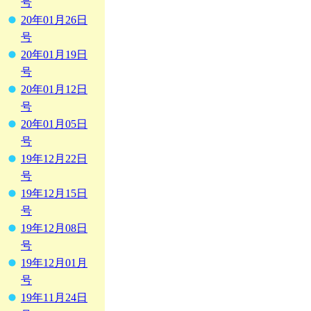
号
20年01月26日
号
20年01月19日
号
20年01月12日
号
20年01月05日
号
19年12月22日
号
19年12月15日
号
19年12月08日
号
19年12月01月
号
19年11月24日