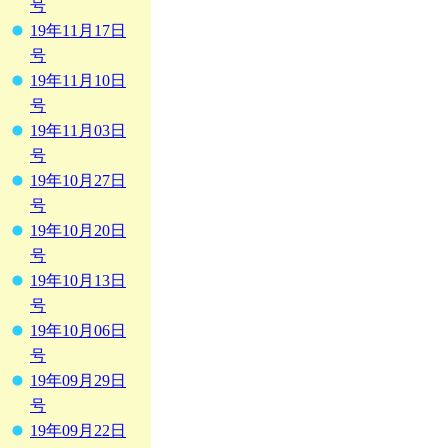
号
19年11月17日
号
19年11月10日
号
19年11月03日
号
19年10月27日
号
19年10月20日
号
19年10月13日
号
19年10月06日
号
19年09月29日
号
19年09月22日