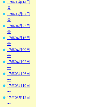
17年05年14日
号
17年05月07日
号
17年04月23日
号
17年04月16日
号
17年04月09日
号
17年04月02日
号
17年03月26日
号
17年03月19日
号
17年03年12日
号