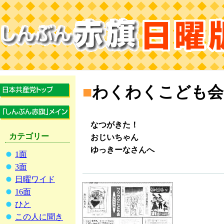
■
わくわくこども会
なつがきた！
カテゴリー
おじいちゃん
ゆっきーなさんへ
1面
3面
日曜ワイド
16面
ひと
この人に聞き