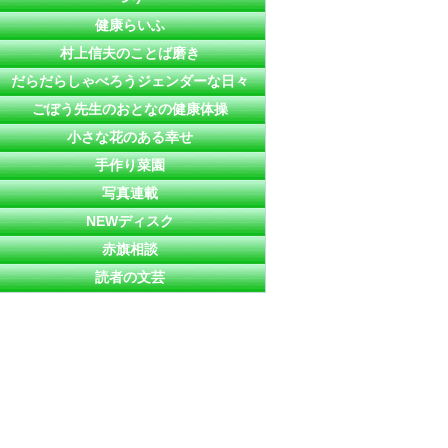
健康らいふ
村上信夫のことば磨き
だらだらしゃべろうジェンダーな日々
ごぼう先生のおとなの健康体操
小さな花のある幸せ
手作り菜園
写真連載
NEWディスク
赤旗相談
読者の文芸