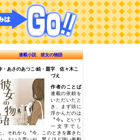
連載小説 彼女の物語
作・あさのあつこ/絵・題字 佐々木こ
づえ
作者のことば
連載の依頼を
いただいたと
き、まず頭に
浮かんだのは
〝今〟という
一文字でし
た。それから〝今、このときを書きた
い〟という思いが、驚くほど強い衝動