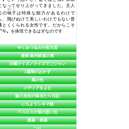
となってせり上がってきました。主人
えい
こ
公の
咏
子
は特殊な能力があるわけで
も、飛びぬけて美しいわけでもない普
通とくくられる女性です。だからこそ
〝今〟を体現できるはずなのです
やくみつるの小言大言
漫画 銀河鉄道の夜
日曜クイズ／クイズでごジャレ
1週間のおかず
風の色
メディアをよむ
銀八先生の体当たり日記
にちようシネマ館
ペコロスの母の思い出
囲碁・将棋
つり