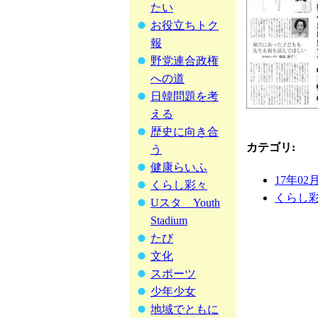
たい
お役立ちトク
報
野党連合政権
への道
日韓問題を考
える
歴史に向き合
カテゴリ
:
う
健康らいふ
17年02
くらし彩々
くらし
Uスタ Youth
Stadium
たび
文化
スポーツ
少年少女
地域でともに