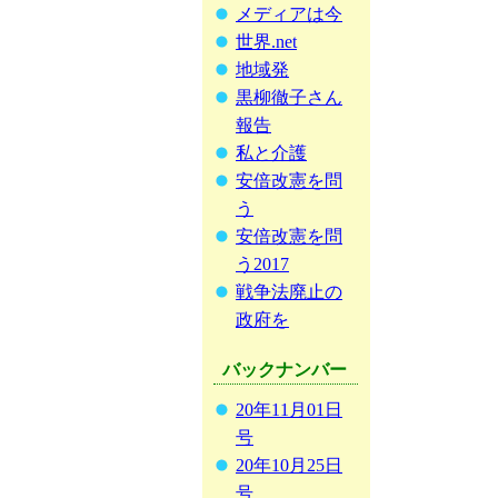
メディアは今
世界.net
地域発
黒柳徹子さん
報告
私と介護
安倍改憲を問
う
安倍改憲を問
う2017
戦争法廃止の
政府を
バックナンバー
20年11月01日
号
20年10月25日
号