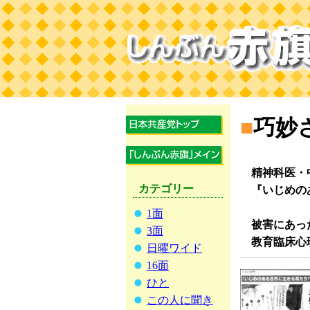
■
巧妙
精神科医・
カテゴリー
『いじめの
1面
被害にあった
3面
教育臨床心
日曜ワイド
16面
ひと
この人に聞き