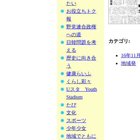
たい
お役立ちトク
報
野党連合政権
への道
カテゴリ
:
日韓問題を考
える
16年11
歴史に向き合
地域発
う
健康らいふ
くらし彩々
Uスタ Youth
Stadium
たび
文化
スポーツ
少年少女
地域でともに