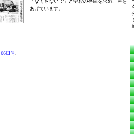
「なくさないで」と学校の存続を求め、声を
あげています。
月06日号
,