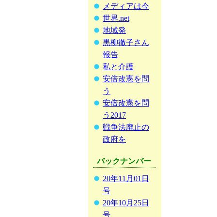
メディアは今
世界.net
地域発
黒柳徹子さん
報告
私と介護
安倍改憲を問
う
安倍改憲を問
う2017
戦争法廃止の
政府を
バックナンバー
20年11月01日
号
20年10月25日
号