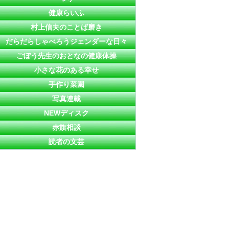
健康らいふ
村上信夫のことば磨き
だらだらしゃべろうジェンダーな日々
ごぼう先生のおとなの健康体操
小さな花のある幸せ
手作り菜園
写真連載
NEWディスク
赤旗相談
読者の文芸