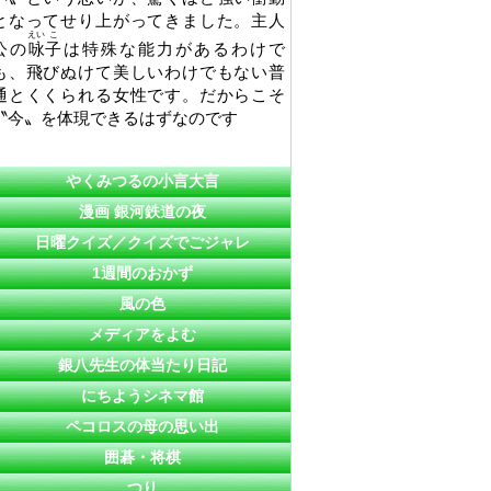
となってせり上がってきました。主人
えい
こ
公の
咏
子
は特殊な能力があるわけで
も、飛びぬけて美しいわけでもない普
通とくくられる女性です。だからこそ
〝今〟を体現できるはずなのです
やくみつるの小言大言
漫画 銀河鉄道の夜
日曜クイズ／クイズでごジャレ
1週間のおかず
風の色
メディアをよむ
銀八先生の体当たり日記
にちようシネマ館
ペコロスの母の思い出
囲碁・将棋
つり