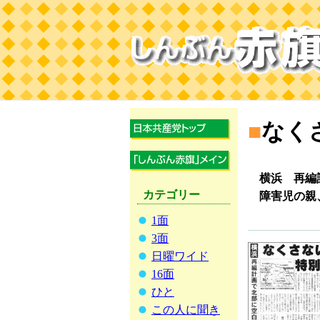
■
なく
横浜 再編
カテゴリー
障害児の親
1面
3面
日曜ワイド
16面
ひと
この人に聞き