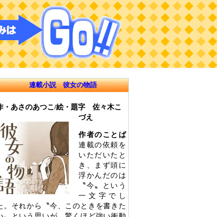
連載小説 彼女の物語
作・あさのあつこ/絵・題字 佐々木こ
づえ
作者のことば
連載の依頼を
いただいたと
き、まず頭に
浮かんだのは
〝今〟という
一文字でし
た。それから〝今、このときを書きた
い〟という思いが、驚くほど強い衝動