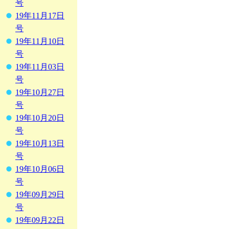
号
19年11月17日
号
19年11月10日
号
19年11月03日
号
19年10月27日
号
19年10月20日
号
19年10月13日
号
19年10月06日
号
19年09月29日
号
19年09月22日