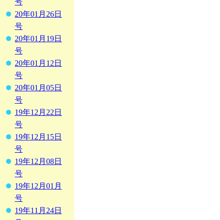
号
20年01月26日
号
20年01月19日
号
20年01月12日
号
20年01月05日
号
19年12月22日
号
19年12月15日
号
19年12月08日
号
19年12月01月
号
19年11月24日