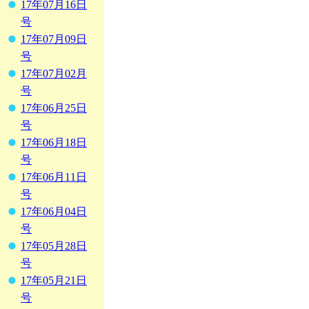
17年07月16日
号
17年07月09日
号
17年07月02月
号
17年06月25日
号
17年06月18日
号
17年06月11日
号
17年06月04日
号
17年05月28日
号
17年05月21日
号