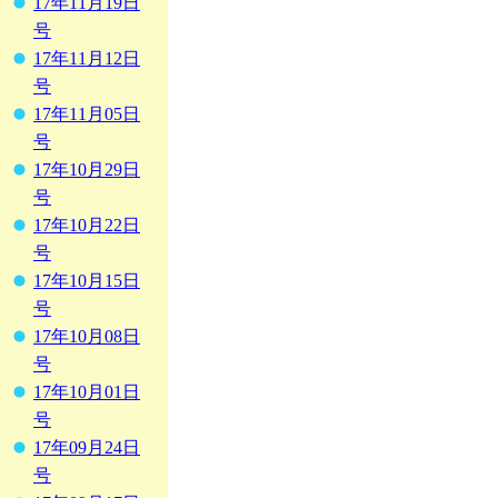
17年11月19日
号
17年11月12日
号
17年11月05日
号
17年10月29日
号
17年10月22日
号
17年10月15日
号
17年10月08日
号
17年10月01日
号
17年09月24日
号