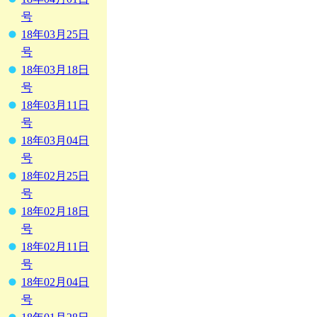
号
18年03月25日
号
18年03月18日
号
18年03月11日
号
18年03月04日
号
18年02月25日
号
18年02月18日
号
18年02月11日
号
18年02月04日
号