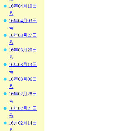
16年04月10日
号
16年04月03日
号
16年03月27日
号
16年03月20日
号
16年03月13日
号
16年03月06日
号
16年02月28日
号
16年02月21日
号
16月02月14日
号