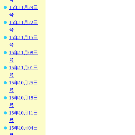
15年11月29日
号
15年11月22日
号
15年11月15日
号
15年11月08日
号
15年11月01日
号
15年10月25日
号
15年10月18日
号
15年10月11日
号
15年10月04日