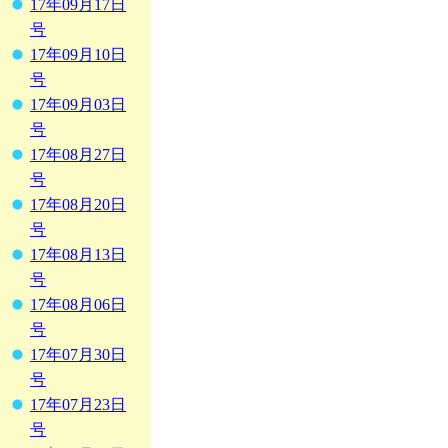
17年09月17日
号
17年09月10日
号
17年09月03日
号
17年08月27日
号
17年08月20日
号
17年08月13日
号
17年08月06日
号
17年07月30日
号
17年07月23日
号