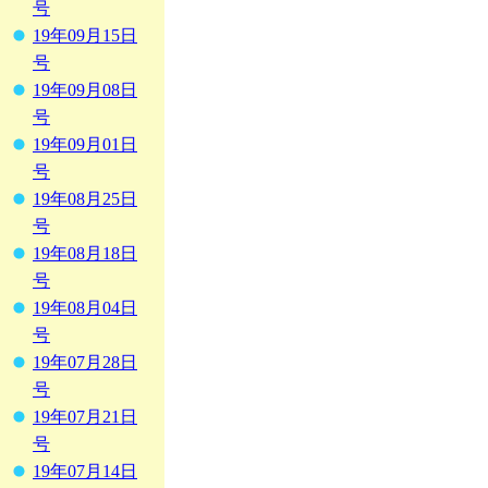
号
19年09月15日
号
19年09月08日
号
19年09月01日
号
19年08月25日
号
19年08月18日
号
19年08月04日
号
19年07月28日
号
19年07月21日
号
19年07月14日