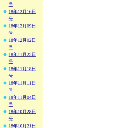
号
18年12月16日
号
18年12月09日
号
18年12月02日
号
18年11月25日
号
18年11月18日
号
18年11月11日
号
18年11月04日
号
18年10月28日
号
18年10月21日