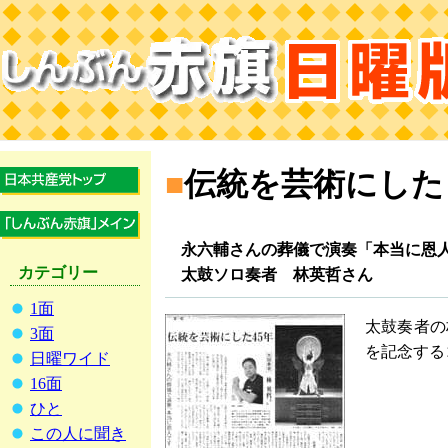
■
伝統を芸術にした
永六輔さんの葬儀で演奏「本当に恩
カテゴリー
太鼓ソロ奏者 林英哲さん
1面
太鼓奏者の
3面
を記念する
日曜ワイド
16面
ひと
この人に聞き