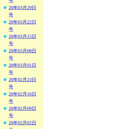
号
20年03月29日
号
20年03月22日
号
20年03月15日
号
20年03月08日
号
20年03月01日
号
20年02月23日
号
20年02月16日
号
20年02月09日
号
20年02月02日