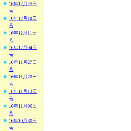
16年12月25日
号
16年12月18日
号
16年12月11日
号
16年12月04日
号
16年11月27日
号
16年11月20日
号
16年11月13日
号
16年11月06日
号
16年10月30日
号