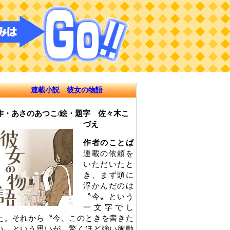
連載小説 彼女の物語
作・あさのあつこ/絵・題字 佐々木こ
づえ
作者のことば
連載の依頼を
いただいたと
き、まず頭に
浮かんだのは
〝今〟という
一文字でし
た。それから〝今、このときを書きた
い〟という思いが、驚くほど強い衝動