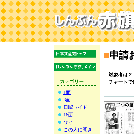
■
申請
対象者は２
カテゴリー
チャートで
1面
3面
日曜ワイド
16面
ひと
この人に聞き