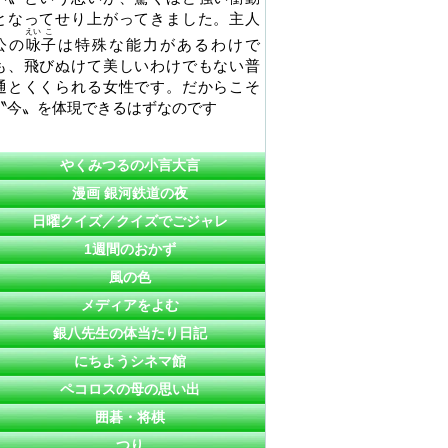
となってせり上がってきました。主人
えい
こ
公の
咏
子
は特殊な能力があるわけで
も、飛びぬけて美しいわけでもない普
通とくくられる女性です。だからこそ
〝今〟を体現できるはずなのです
やくみつるの小言大言
漫画 銀河鉄道の夜
日曜クイズ／クイズでごジャレ
1週間のおかず
風の色
メディアをよむ
銀八先生の体当たり日記
にちようシネマ館
ペコロスの母の思い出
囲碁・将棋
つり