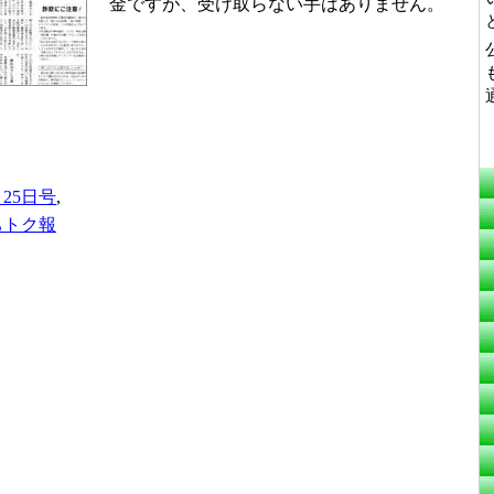
金ですが、受け取らない手はありません。
月25日号
,
ちトク報