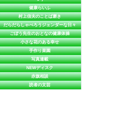
健康らいふ
村上信夫のことば磨き
だらだらしゃべろうジェンダーな日々
ごぼう先生のおとなの健康体操
小さな花のある幸せ
手作り菜園
写真連載
NEWディスク
赤旗相談
読者の文芸