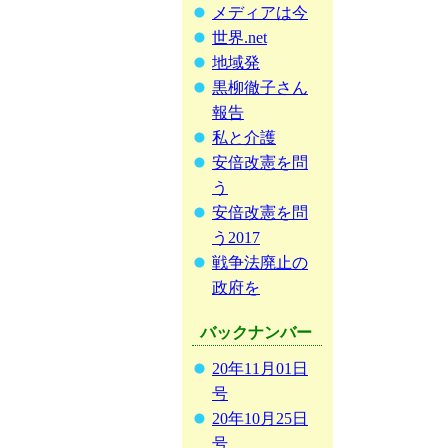
メディアは今
世界.net
地域発
黒柳徹子さん
報告
私と介護
安倍改憲を問
う
安倍改憲を問
う2017
戦争法廃止の
政府を
バックナンバー
20年11月01日
号
20年10月25日
号