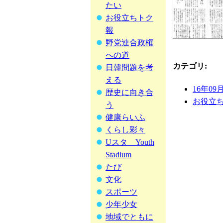
たい
お役立ちトク
報
野党連合政権
への道
カテゴリ
:
日韓問題を考
える
16年09
歴史に向き合
お役立
う
健康らいふ
くらし彩々
Uスタ Youth
Stadium
たび
文化
スポーツ
少年少女
地域でともに