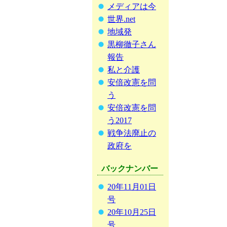
メディアは今
世界.net
地域発
黒柳徹子さん
報告
私と介護
安倍改憲を問
う
安倍改憲を問
う2017
戦争法廃止の
政府を
バックナンバー
20年11月01日
号
20年10月25日
号