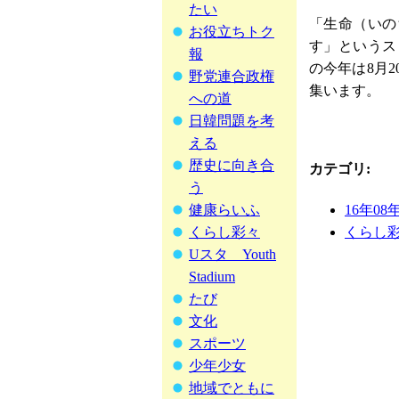
たい
「生命（いの
お役立ちトク
す」というス
報
の今年は8月
野党連合政権
集います。
への道
日韓問題を考
える
歴史に向き合
カテゴリ
:
う
16年08
健康らいふ
くらし
くらし彩々
Uスタ Youth
Stadium
たび
文化
スポーツ
少年少女
地域でともに