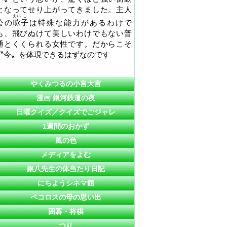
となってせり上がってきました。主人
えい
こ
公の
咏
子
は特殊な能力があるわけで
も、飛びぬけて美しいわけでもない普
通とくくられる女性です。だからこそ
〝今〟を体現できるはずなのです
やくみつるの小言大言
漫画 銀河鉄道の夜
日曜クイズ／クイズでごジャレ
1週間のおかず
風の色
メディアをよむ
銀八先生の体当たり日記
にちようシネマ館
ペコロスの母の思い出
囲碁・将棋
つり