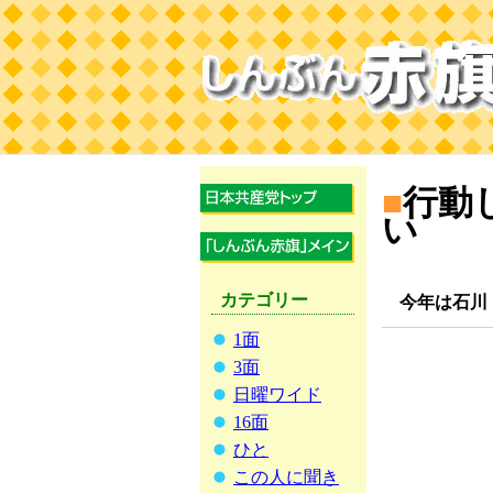
■
行動
い
カテゴリー
今年は石川・
1面
3面
日曜ワイド
16面
ひと
この人に聞き