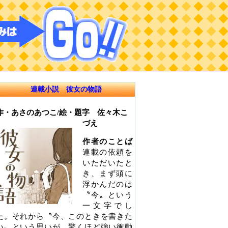
連載小説 彼女の物語
作・あさのあつこ/絵・題字 佐々木こ
づえ
作者のことば
連載の依頼を
いただいたと
き、まず頭に
浮かんだのは
〝今〟という
一文字でし
た。それから〝今、このときを書きた
い〟という思いが、驚くほど強い衝動