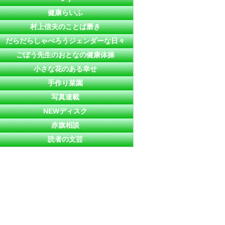
健康らいふ
村上信夫のことば磨き
だらだらしゃべろうジェンダーな日々
ごぼう先生のおとなの健康体操
小さな花のある幸せ
手作り菜園
写真連載
NEWディスク
赤旗相談
読者の文芸