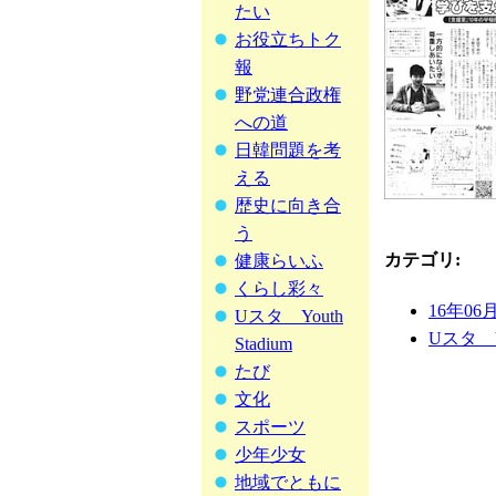
たい
お役立ちトク
報
野党連合政権
への道
日韓問題を考
える
歴史に向き合
う
カテゴリ
:
健康らいふ
くらし彩々
16年06
Uスタ Youth
Uスタ Yo
Stadium
たび
文化
スポーツ
少年少女
地域でともに