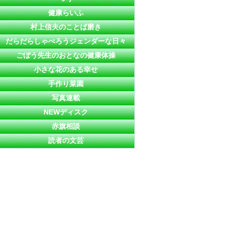
健康らいふ
村上信夫のことば磨き
だらだらしゃべろうジェンダーな日々
ごぼう先生のおとなの健康体操
小さな花のある幸せ
手作り菜園
写真連載
NEWディスク
赤旗相談
読者の文芸