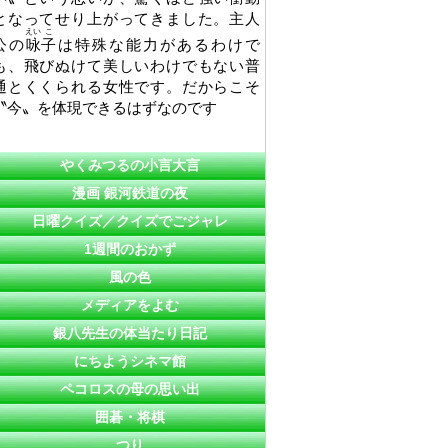
となってせり上がってきました。主人
えい
こ
公の
咏
子
は特殊な能力があるわけで
も、飛びぬけて美しいわけでもない普
通とくくられる女性です。だからこそ
〝今〟を体現できるはずなのです
やくみつるの小言大言
漫画 銀河鉄道の夜
日曜クイズ／クイズでごジャレ
1週間のおかず
風の色
メディアをよむ
銀八先生の体当たり日記
にちようシネマ館
ペコロスの母の思い出
囲碁・将棋
つり