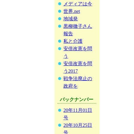
メディアは今
世界.net
地域発
黒柳徹子さん
報告
私と介護
安倍改憲を問
う
安倍改憲を問
う2017
戦争法廃止の
政府を
バックナンバー
20年11月01日
号
20年10月25日
号