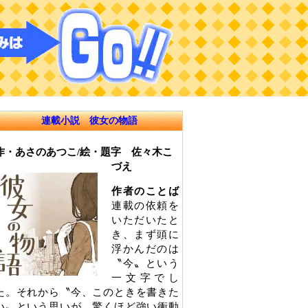
連載小説 彼女の物語
作・あさのあつこ/絵・題字 佐々木こ
づえ
作者のことば
連載の依頼を
いただいたと
き、まず頭に
浮かんだのは
〝今〟という
一文字でし
た。それから〝今、このときを書きた
い〟という思いが、驚くほど強い衝動