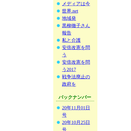
メディアは今
世界.net
地域発
黒柳徹子さん
報告
私と介護
安倍改憲を問
う
安倍改憲を問
う2017
戦争法廃止の
政府を
バックナンバー
20年11月01日
号
20年10月25日
号