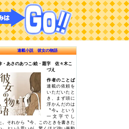
連載小説 彼女の物語
作・あさのあつこ/絵・題字 佐々木こ
づえ
作者のことば
連載の依頼を
いただいたと
き、まず頭に
浮かんだのは
〝今〟という
一文字でし
た。それから〝今、このときを書きた
い〟という思いが、驚くほど強い衝動