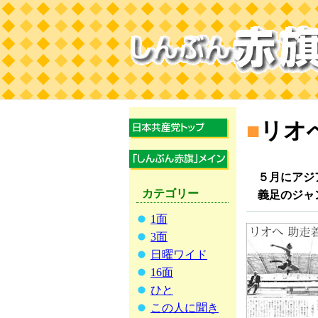
■
リオ
５月にアジ
カテゴリー
義足のジャ
1面
3面
日曜ワイド
16面
ひと
この人に聞き