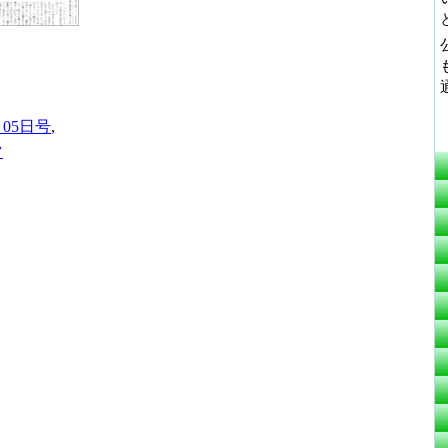
月05日号
,
ツ