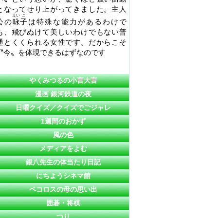
となってせり上がってきました。主人
えい
こ
公の
咏
子
は特殊な能力があるわけで
も、飛びぬけて美しいわけでもない普
通とくくられる女性です。だからこそ
〝今〟を体現できるはずなのです
やくみつるの小言大言
漫画 銀河鉄道の夜
日曜クイズ／クイズでごジャレ
1週間のおかず
風の色
メディアをよむ
銀八先生の体当たり日記
にちようシネマ館
ペコロスの母の思い出
囲碁・将棋
つり