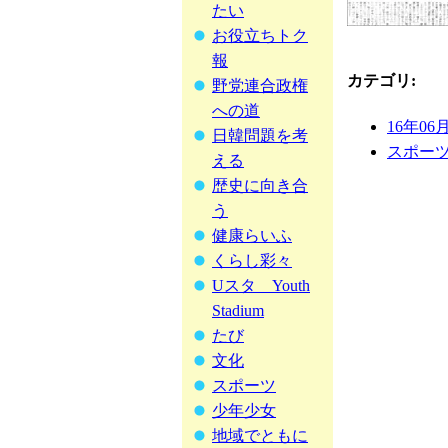
たい
お役立ちトク
報
カテゴリ
:
野党連合政権
への道
16年06
日韓問題を考
スポー
える
歴史に向き合
う
健康らいふ
くらし彩々
Uスタ Youth
Stadium
たび
文化
スポーツ
少年少女
地域でともに