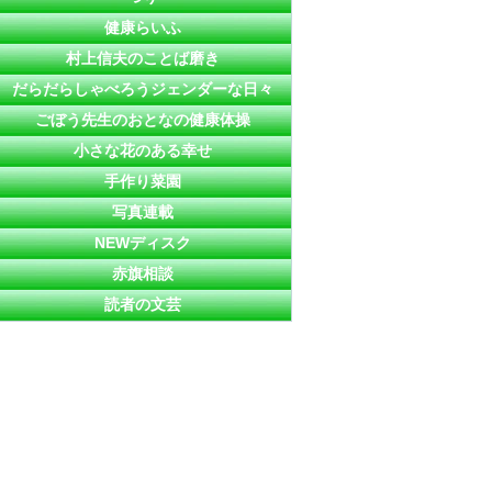
健康らいふ
村上信夫のことば磨き
だらだらしゃべろうジェンダーな日々
ごぼう先生のおとなの健康体操
小さな花のある幸せ
手作り菜園
写真連載
NEWディスク
赤旗相談
読者の文芸