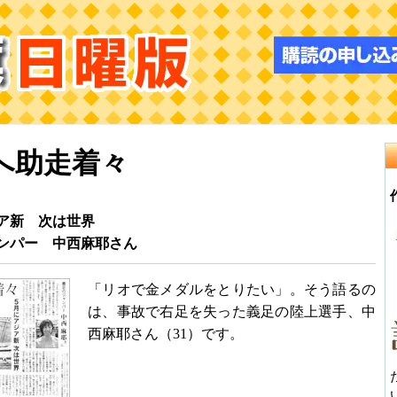
へ助走着々
ア新 次は世界
ンパー 中西麻耶さん
「リオで金メダルをとりたい」。そう語るの
は、事故で右足を失った義足の陸上選手、中
西麻耶さん（31）です。