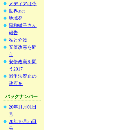
メディアは今
世界.net
地域発
黒柳徹子さん
報告
私と介護
安倍改憲を問
う
安倍改憲を問
う2017
戦争法廃止の
政府を
バックナンバー
20年11月01日
号
20年10月25日
号