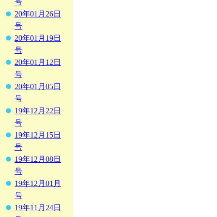
号
20年01月26日
号
20年01月19日
号
20年01月12日
号
20年01月05日
号
19年12月22日
号
19年12月15日
号
19年12月08日
号
19年12月01月
号
19年11月24日