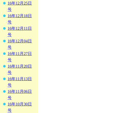
16年12月25日
号
16年12月18日
号
16年12月11日
号
16年12月04日
号
16年11月27日
号
16年11月20日
号
16年11月13日
号
16年11月06日
号
16年10月30日
号