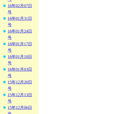
16年02月07日
号
16年01月31日
号
16年01月24日
号
16年01月17日
号
16年01月10日
号
16年01月03日
号
15年12月20日
号
15年12月13日
号
15年12月06日
号