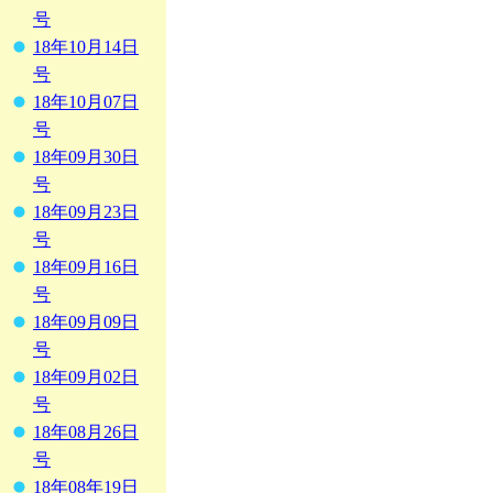
号
18年10月14日
号
18年10月07日
号
18年09月30日
号
18年09月23日
号
18年09月16日
号
18年09月09日
号
18年09月02日
号
18年08月26日
号
18年08年19日