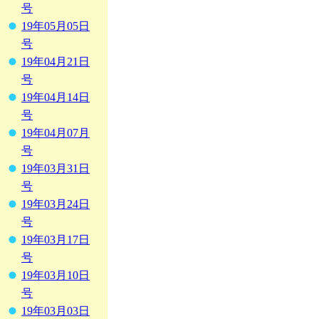
号
19年05月05日
号
19年04月21日
号
19年04月14日
号
19年04月07月
号
19年03月31日
号
19年03月24日
号
19年03月17日
号
19年03月10日
号
19年03月03日