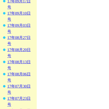
17年09月17日
号
17年09月10日
号
17年09月03日
号
17年08月27日
号
17年08月20日
号
17年08月13日
号
17年08月06日
号
17年07月30日
号
17年07月23日
号